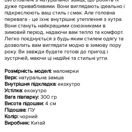
дуже привабливими. Вони виглядають ідеально і
підкреслюють ваш стиль і смак. Але головна
перевага - це їхнє внутрішнє утеплення з хутра.
Вони стануть найкращими союзниками в
зимовий період, надаючи вам тепло та комфорт.
Легко поєднується з будь-яким стилем одягу та
дозволить вам виглядати модно в зимову пору
року. Ви завжди будете готові до пригод і
зустрічей, маючи ці надійні та стильні угги.
Розмірність моделі:
маломірки
Верх:
натуральна замша
Внутрішня підкладка:
екохутро
Устілка:
екохутро
Вага півпарку:
300 гр
Висота підошви:
4 см
Підошва:
ПУ
Колір:
чорний
Виробник:
Китай