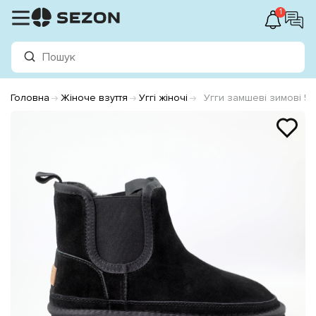
1
Головна
Жіноче взуття
Уггі жіночі
Угги замшеві зимові 58