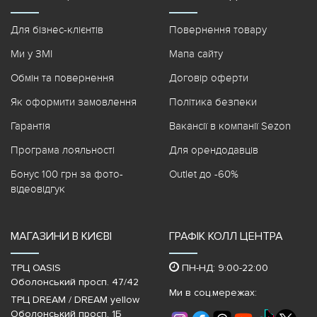
Для бізнес-клієнтів
Повернення товару
Ми у ЗМІ
Мапа сайту
Обмін та повернення
Договір оферти
Як оформити замовлення
Політика безпеки
Гарантія
Вакансії в компанії Sezon
Програма лояльності
Для орендодавців
Бонус 100 грн за фото-
Outlet до -60%
відеовідгук
МАГАЗИНИ В КИЄВІ
ГРАФІК КОЛЛ ЦЕНТРА
ТРЦ OASIS
ПН-НД: 9:00-22:00
Оболонський просп. 47/42
Ми в соц.мережах:
ТРЦ DREAM / DREAM yellow
Оболонський просп, 1Б