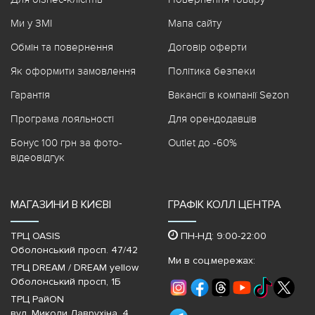
Ми у ЗМІ
Мапа сайту
Обмін та повернення
Договір оферти
Як оформити замовлення
Політика безпеки
Гарантія
Вакансії в компанії Sezon
Програма лояльності
Для орендодавців
Бонус 100 грн за фото-
Outlet до -60%
відеовідгук
МАГАЗИНИ В КИЄВІ
ГРАФІК КОЛЛ ЦЕНТРА
ТРЦ OASIS
ПН-НД: 9:00-22:00
Оболонський просп. 47/42
Ми в соц.мережах:
ТРЦ DREAM / DREAM yellow
Оболонський просп, 1Б
ТРЦ РайON
вул. Миколи Лаврухіна, 4