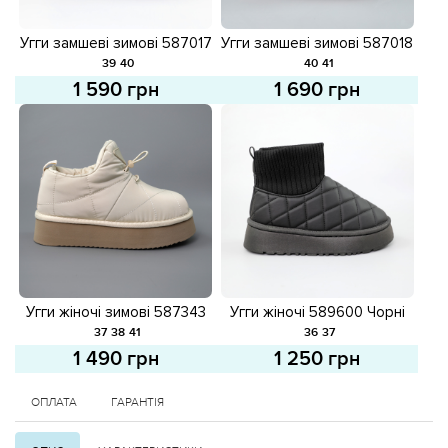
Угги замшеві зимові 587017
Угги замшеві зимові 587018
Чорні
Бежеві
39
40
40
41
1 590 грн
1 690 грн
Угги жіночі зимові 587343
Угги жіночі 589600 Чорні
Молочні
37
38
41
36
37
1 490 грн
1 250 грн
ОПЛАТА
ГАРАНТІЯ