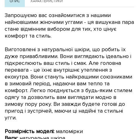
ОПИС
ХАРАКТЕРИСТИКИ
Запрошуємо вас ознайомитися з нашими
найновішими жіночими уггами - ця вишукана пара
стане відмінним вибором для тих, хто цінує
комфорт та стиль.
Виготовлені з натуральної шкіри, що робить їх
дуже привабливими. Вони виглядають ідеально і
підкреслюють ваш стиль і смак. Але головна
перевага - це їхнє внутрішнє утеплення з
екохутра. Вони стануть найкращими союзниками
в зимовий період, надаючи вам тепло та
комфорт. Легко поєднується з будь-яким стилем
одягу та дозволить вам виглядати модно в
зимову пору року. Ви завжди будете готові до
пригод і зустрічей, маючи ці надійні та стильні
угги.
Розмірність моделі:
маломірки
Верх:
натуральна шкіра