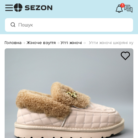
1
Головна
Жіноче взуття
Уггі жіночі
Угги жіночі шкіряні хут