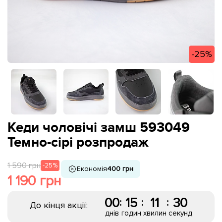
-25%
Кеди чоловічі замш 593049
Темно-сірі розпродаж
1 590 грн
-25%
Економія
400 грн
1 190 грн
00
15
11
30
:
:
:
До кінця акції:
днів
годин
хвилин
секунд