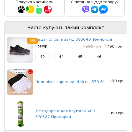
Покупка частинами
Є питання щодо товару?
Часто купують такий комплект
Кеди чоловічі замш 593049 Темно-сірі
-25%
Розмір
1 590 грн
1 190 грн
42
44
45
46
199 грн
Чоловічі шкарпетки (4+1) шт. 579131
Дезодорант для взуття SILVER
150 грн
578567 Прозорий