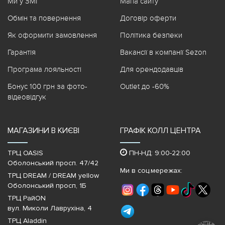
Ми у ЗМІ
Мапа сайту
Обмін та повернення
Договір оферти
Як оформити замовлення
Політика безпеки
Гарантія
Вакансії в компанії Sezon
Програма лояльності
Для орендодавців
Бонус 100 грн за фото-
Outlet до -60%
відеовідгук
МАГАЗИНИ В КИЄВІ
ГРАФІК КОЛЛ ЦЕНТРА
ТРЦ OASIS
ПН-НД: 9:00-22:00
Оболонський просп. 47/42
Ми в соц.мережах:
ТРЦ DREAM / DREAM yellow
Оболонський просп, 1Б
ТРЦ РайON
вул. Миколи Лаврухіна, 4
ТРЦ Aladdin
Почати