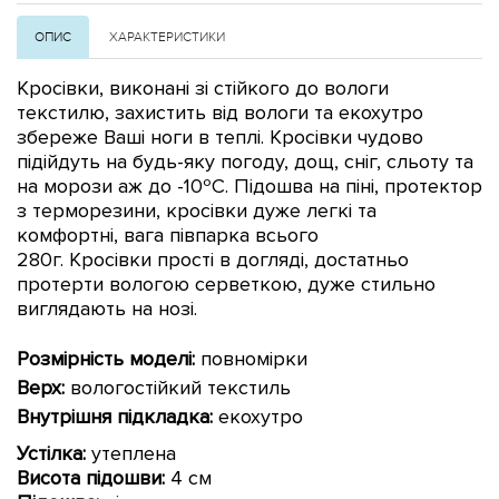
ОПИС
ХАРАКТЕРИСТИКИ
Кросівки, виконані зі стійкого до вологи
текстилю, захистить від вологи та екохутро
збереже Ваші ноги в теплі. Кросівки чудово
підійдуть на будь-яку погоду, дощ, сніг, сльоту та
на морози аж до -10ºC. Підошва на піні, протектор
з терморезини, кросівки дуже легкі та
комфортні, вага півпарка всього
280г.
Кросівки
прості в догляді, достатньо
протерти вологою серветкою, дуже стильно
виглядають на нозі.
Розмірність моделі:
повномірки
Верх:
вологостійкий текстиль
Внутрішня підкладка:
екохутро
Устілка:
утеплена
Висота підошви
:
4 см