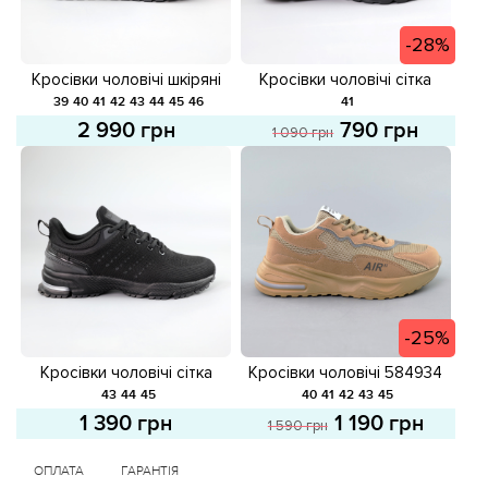
-28%
Кросівки чоловічі шкіряні
Кросівки чоловічі сітка
581623 Чорні
583398 Чорні розпродаж
39
40
41
42
43
44
45
46
41
2 990 грн
790 грн
1 090 грн
-25%
Кросівки чоловічі сітка
Кросівки чоловічі 584934
584673 Чорні
Бежеві розпродаж
43
44
45
40
41
42
43
45
1 390 грн
1 190 грн
1 590 грн
ОПЛАТА
ГАРАНТІЯ