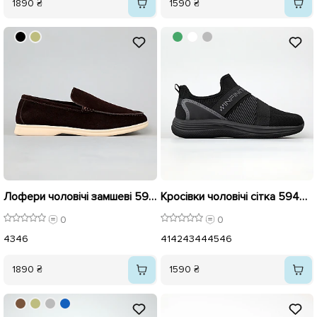
1890 ₴
1590 ₴
Лофери чоловічі замшеві 594777 Коричневі
Кросівки чоловічі сітка 594642 Чорні
0
0
43
46
41
42
43
44
45
46
1890 ₴
1590 ₴