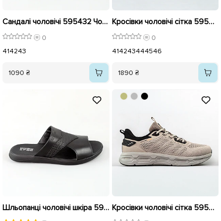
Сандалі чоловічі 595432 Чорні
Кросівки чоловічі сітка 595411 Бежеві
0
0
41
42
43
41
42
43
44
45
46
1090 ₴
1890 ₴
Шльопанці чоловічі шкіра 594589 Чорні
Кросівки чоловічі сітка 595080 Бежеві розпродаж