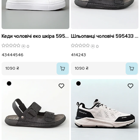
Кеди чоловічі еко шкіра 595765 Білі
Шльопанці чоловічі 595433 Чорні
0
0
43
44
45
46
41
42
43
1090 ₴
1090 ₴