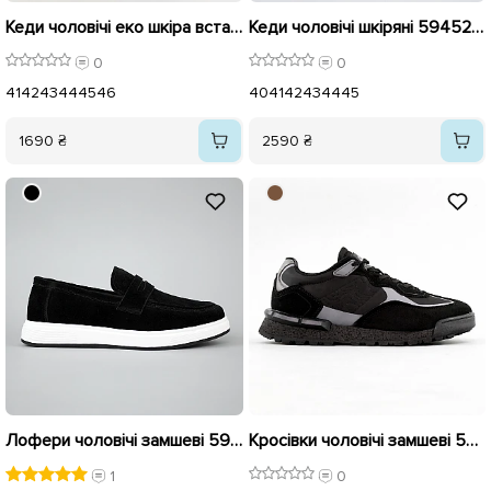
Кеди чоловічі еко шкіра вставка замш 594888 Чорні
Кеди чоловічі шкіряні 594528 Чорні
0
0
41
42
43
44
45
46
40
41
42
43
44
45
1690 ₴
2590 ₴
Лофери чоловічі замшеві 594533 Чорні
Кросівки чоловічі замшеві 594894 Чорний
1
0