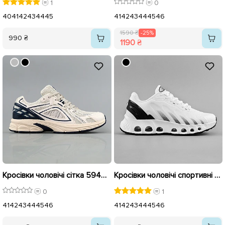
1
0
40
41
42
43
44
45
41
42
43
44
45
46
1590 ₴
-25%
990 ₴
1190 ₴
Кросівки чоловічі сітка 594905 Бежеві
Кросівки чоловічі спортивні 594879 Білі
0
1
41
42
43
44
45
46
41
42
43
44
45
46