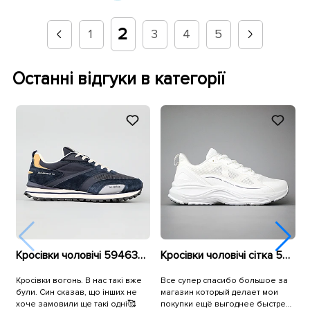
2
1
3
4
5
Останні відгуки в категорії
Кросівки чоловічі 594637 Сині
Кросівки чоловічі сітка 594396 Білі
Кросівки вогонь. В нас такі вже
Все супер спасибо большое за
К
були. Син сказав, що інших не
магазин который делает мои
р
хоче замовили ще такі одні🥰
покупки ещё выгоднее быстрее