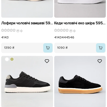
Лофери чоловічі замшеві 596173 Чорні
Кеди чоловічі еко шкіра 595766 Білі
0
0
41
43
41
43
44
45
46
1390 ₴
1090 ₴