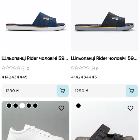
Шльопанці Rider чоловічі 596044 Сині
Шльопанці Rider чоловічі 596042 Чорні
0
0
41
42
43
44
45
41
42
43
44
45
1290 ₴
1290 ₴