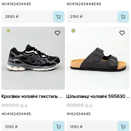
40
41
42
43
44
45
40
41
42
43
44
45
46
2890 ₴
2190 ₴
Кросівки чоловічі текстиль 596133 Чорні
Шльопанці чоловічі 595630 Чорні
0
0
40
41
42
43
44
45
41
42
43
44
45
1390 ₴
1390 ₴