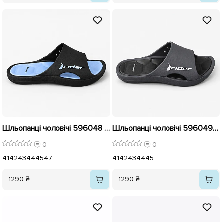
Шльопанці чоловічі 596048 Сині
Шльопанці чоловічі 596049 Чорні
0
0
41
42
43
44
45
47
41
42
43
44
45
1290 ₴
1290 ₴