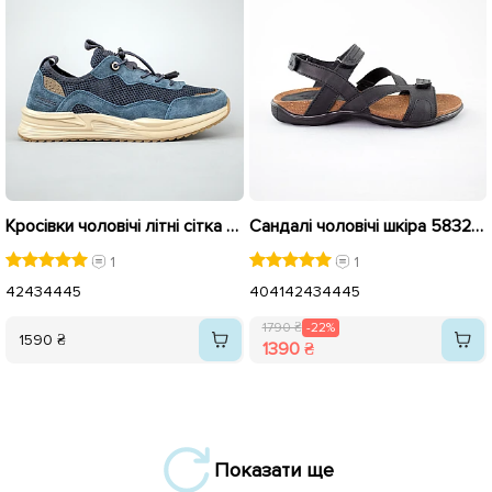
Кросівки чоловічі літні сітка 594373 Сині з коричневим
Сандалі чоловічі шкіра 583298 Чорні розпродаж
1
1
42
43
44
45
40
41
42
43
44
45
1790 ₴
-22%
1590 ₴
1390 ₴
Показати ще