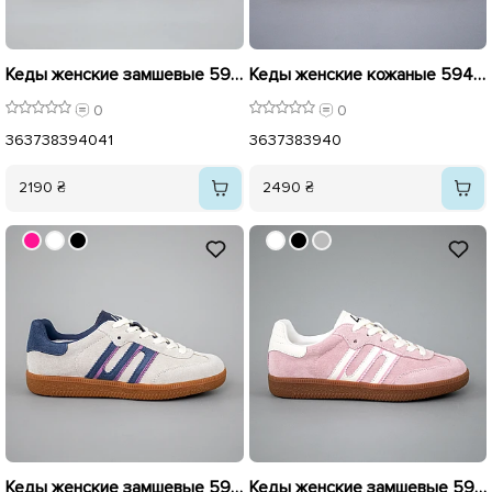
Кеды женские замшевые 594222 Черные
Кеды женские кожаные 594220 Бежевые
0
0
36
37
38
39
40
41
36
37
38
39
40
2190 ₴
2490 ₴
Кеды женские замшевые 594228 Серо Голубые
Кеды женские замшевые 594224 Розовые