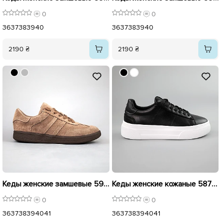
0
0
36
37
38
39
40
36
37
38
39
40
2190 ₴
2190 ₴
Кеды женские замшевые 594020 Бежевые
Кеды женские кожаные 587956 Черные
0
0
36
37
38
39
40
41
36
37
38
39
40
41