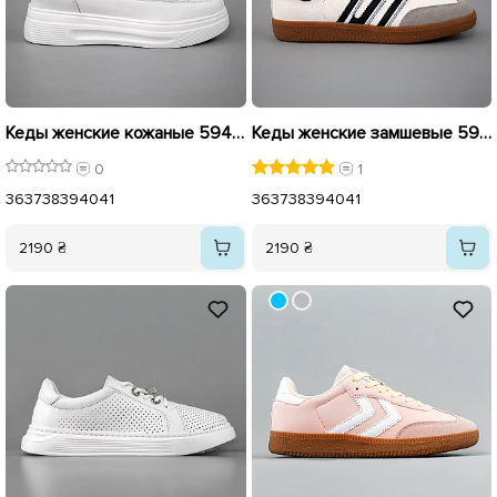
Кеды женские кожаные 594240 Белые
Кеды женские замшевые 594223 Белые
0
1
36
37
38
39
40
41
36
37
38
39
40
41
2190 ₴
2190 ₴