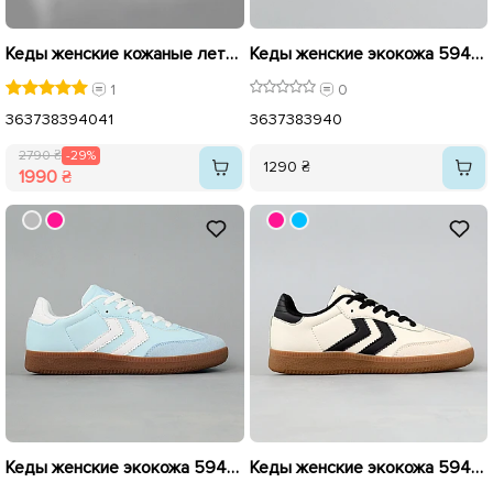
Кеды женские кожаные летние перфорация 594031 Белые распродажа
Кеды женские экокожа 594331 Розовые
1
0
36
37
38
39
40
41
36
37
38
39
40
2790 ₴
-29%
1290 ₴
1990 ₴
Кеды женские экокожа 594333 Голубые
Кеды женские экокожа 594332 Серые