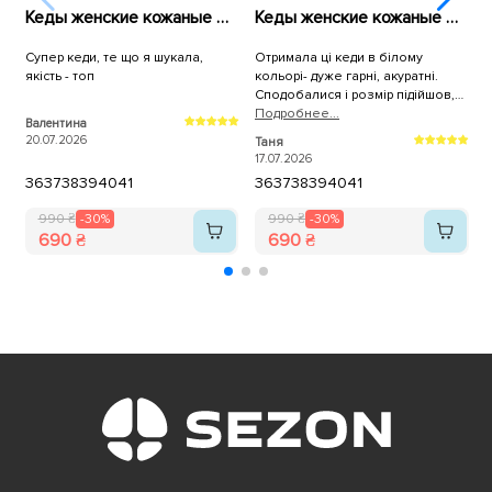
Кеды женские кожаные 596010 Белые
Кеды женские кожаные 589967 Белые
Супер кеди, те що я шукала,
Отримала ці кеди в білому
К
якість - топ
кольорі- дуже гарні, акуратні.
н
Сподобалися і розмір підійшов,
брала трішки більші. Дякую, як
Подробнее...
Валентина
A
завжди за оперативну доставку!
20.07.2026
1
Таня
17.07.2026
36
37
38
39
40
41
36
37
38
39
40
41
990 ₴
-30%
990 ₴
-30%
690 ₴
690 ₴