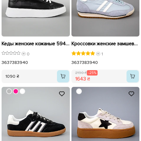
Кеды женские кожаные 594552 Черные
Кроссовки женские замшевые 594221 Голубые распродажа
0
1
36
37
38
39
40
36
37
38
39
40
2190 ₴
-25%
1090 ₴
1643 ₴