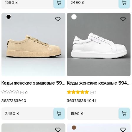
1590 ₴
2490 ₴
Кеды женские замшевые 594338 Бежевые
Кеды женские кожаные 594875 Белые
0
1
36
37
38
39
40
36
37
38
39
40
41
2490 ₴
1590 ₴