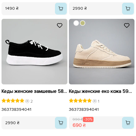
1490 ₴
2990 ₴
Кеды женские замшевые 584947 Черные
Кеды женские еко кожа 594370 Бежевые распродажа
2
1
36
37
38
39
40
41
36
37
38
39
40
41
990 ₴
-30%
2990 ₴
690 ₴