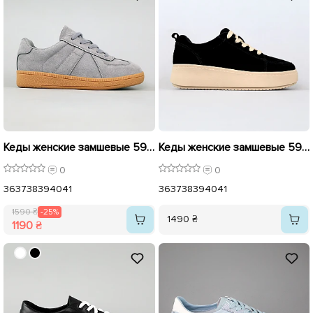
Кеды женские замшевые 594624 Серые распродажа
Кеды женские замшевые 594784 Черные
0
0
36
37
38
39
40
41
36
37
38
39
40
41
1590 ₴
-25%
1490 ₴
1190 ₴