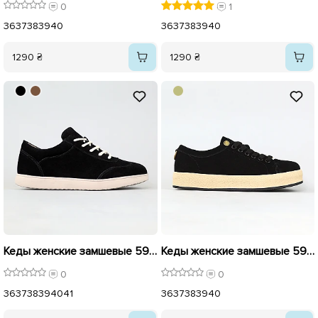
0
1
36
37
38
39
40
36
37
38
39
40
1290 ₴
1290 ₴
Кеды женские замшевые 594782 Черные
Кеды женские замшевые 594337 Черные
0
0
36
37
38
39
40
41
36
37
38
39
40