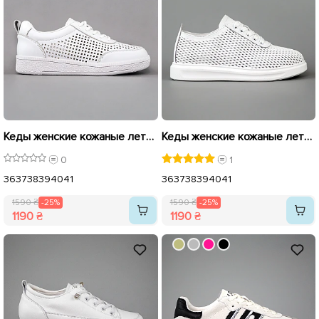
Кеды женские кожаные летние перфорация 595102 Белые распродажа
Кеды женские кожаные летние перфорация 594507 Белые распродажа
0
1
36
37
38
39
40
41
36
37
38
39
40
41
1590 ₴
-25%
1590 ₴
-25%
1190 ₴
1190 ₴