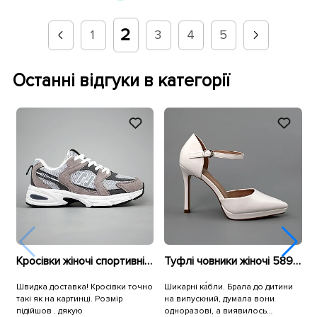
2
1
3
4
5
Останні відгуки в категорії
Кросівки жіночі спортивні сітка 594084 Сірі
Туфлі човники жіночі 589908 Білі
Швидка доставка! Кросівки точно
Шикарні ка́бли. Брала до дитини
Б
такі як на картинці. Розмір
на випускний, думала вони
підійшов . дякую
одноразові, а виявилось