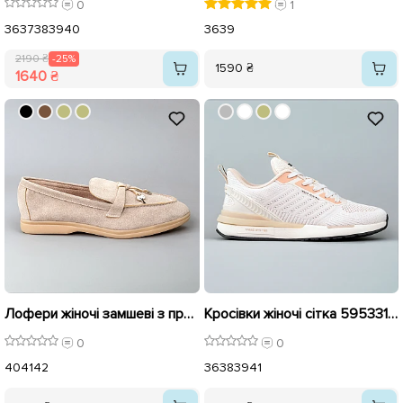
0
1
36
37
38
39
40
36
39
2190 ₴
-25%
1590 ₴
1640 ₴
Лофери жіночі замшеві з прикрасами 594736 Бежеві
Кросівки жіночі сітка 595331 Бежеві
0
0
40
41
42
36
38
39
41