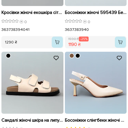
Кросівки жіночі екошкіра сітка 595592 Бежеві
Босоніжки жіночі 595439 Бежеві розпродаж
0
0
36
37
38
39
40
41
36
37
38
39
40
1590 ₴
-25%
1290 ₴
1190 ₴
Сандалі жіночі шкіра на липучці 595435 Бежеві розпродаж
Босоніжки слінгбеки жіночі 595441 Бежеві