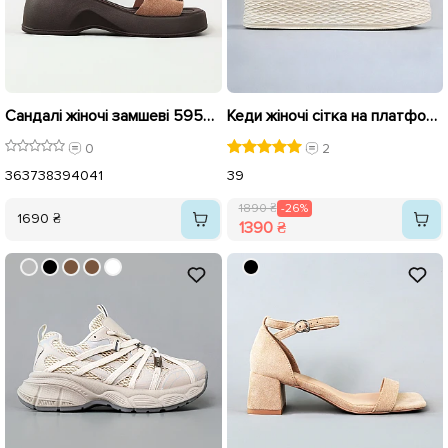
Сандалі жіночі замшеві 595596 Лате коричневі
Кеди жіночі сітка на платформі 595413 Бежеві розпродаж
0
2
36
37
38
39
40
41
39
1890 ₴
-26%
1690 ₴
1390 ₴