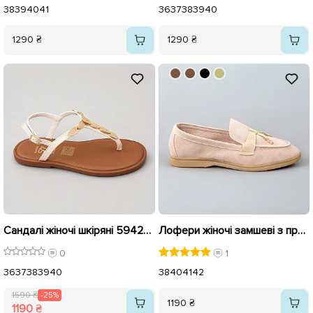
38
39
40
41
36
37
38
39
40
1290 ₴
1290 ₴
Сандалі жіночі шкіряні 594249 Бежеві розпродаж
Лофери жіночі замшеві з прикрасами 595656 Бежеві
0
1
36
37
38
39
40
38
40
41
42
1590 ₴
-25%
1190 ₴
1190 ₴