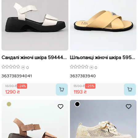
Сандалі жіночі шкіра 594443 Бежеві розпродаж
Шльопанці жіночі шкіра 595421 Бежеві розпродаж
0
0
36
37
38
39
40
41
36
37
38
39
40
1690 ₴
-24%
1590 ₴
-25%
1290 ₴
1193 ₴