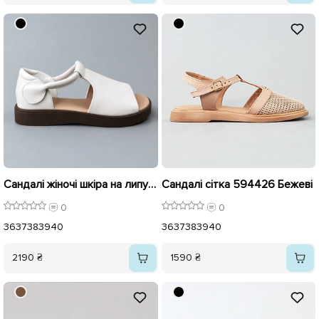
Сандалі жіночі шкіра на липучці 595628 Бежеві
Сандалі сітка 594426 Бежеві
0
0
36
37
38
39
40
36
37
38
39
40
2190 ₴
1590 ₴