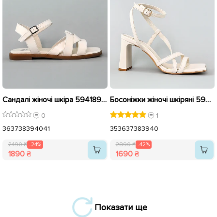
Сандалі жіночі шкіра 594189 Кремові розпродаж
Босоніжки жіночі шкіряні 594199 Молочні розпродаж
0
1
36
37
38
39
40
41
35
36
37
38
39
40
2490 ₴
-24%
2890 ₴
-42%
1890 ₴
1690 ₴
Показати ще