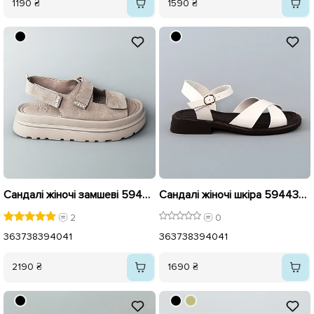
1190 ₴
1590 ₴
Сандалі жіночі замшеві 594444 Бежеві
Сандалі жіночі шкіра 594433 Бежеві Коричневі
2
0
36
37
38
39
40
41
36
37
38
39
40
41
2190 ₴
1690 ₴