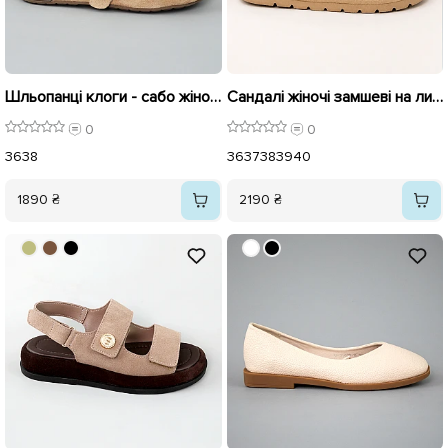
Шльопанці клоги - сабо жіночі замшеві 595417 Бежеві
Сандалі жіночі замшеві на липучках 595425 Бежеві
0
0
36
38
36
37
38
39
40
1890 ₴
2190 ₴