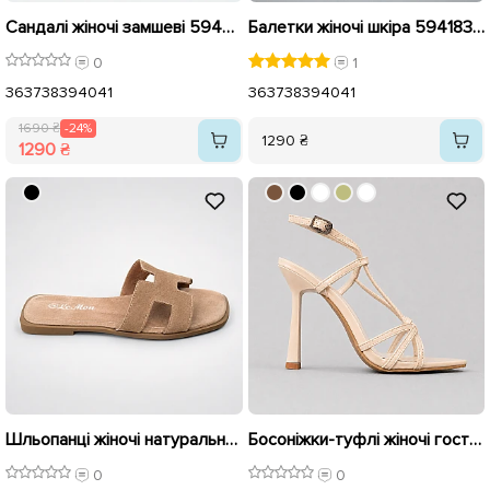
Сандалі жіночі замшеві 594437 Бежеві Коричневі розпродаж
Балетки жіночі шкіра 594183 Бежеві
0
1
36
37
38
39
40
41
36
37
38
39
40
41
1690 ₴
-24%
1290 ₴
1290 ₴
Шльопанці жіночі натуральна замша 595776 Бежеві
Босоніжки-туфлі жіночі гострий носок 595769 Бежеві
0
0