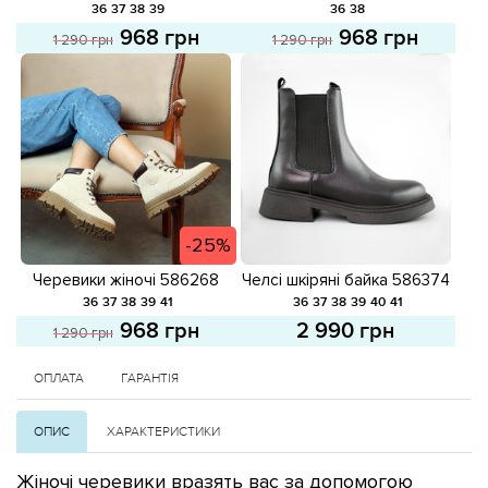
Чорні розпродаж
розпродаж
36
37
38
39
36
38
968 грн
968 грн
1 290 грн
1 290 грн
-25%
Черевики жіночі 586268
Челсі шкіряні байка 586374
Світло-бежеві розпродаж
Чорні
36
37
38
39
41
36
37
38
39
40
41
968 грн
2 990 грн
1 290 грн
ОПЛАТА
ГАРАНТІЯ
ОПИС
ХАРАКТЕРИСТИКИ
Жіночі черевики вразять вас за допомогою