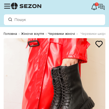
1
Головна
Жіноче взуття
Черевики жіночі
Черевики шкірян