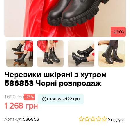
-25%
Черевики шкіряні з хутром
586853 Чорні розпродаж
1 690 грн
-25%
Економія
422 грн
1 268 грн
Артикул:
586853
0 відгуків