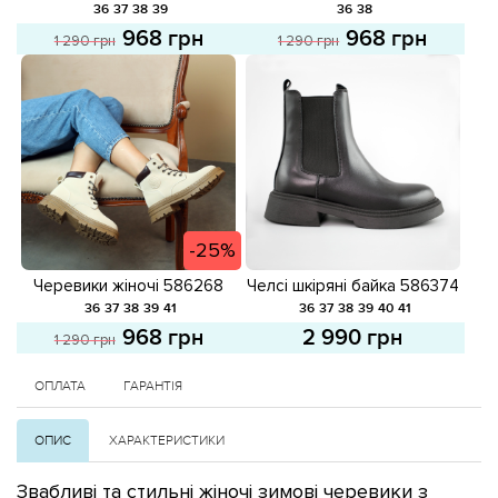
Чорні розпродаж
розпродаж
36
37
38
39
36
38
968 грн
968 грн
1 290 грн
1 290 грн
-25%
Черевики жіночі 586268
Челсі шкіряні байка 586374
Світло-бежеві розпродаж
Чорні
36
37
38
39
41
36
37
38
39
40
41
968 грн
2 990 грн
1 290 грн
ОПЛАТА
ГАРАНТІЯ
ОПИС
ХАРАКТЕРИСТИКИ
Звабливі та стильні жіночі зимові черевики з