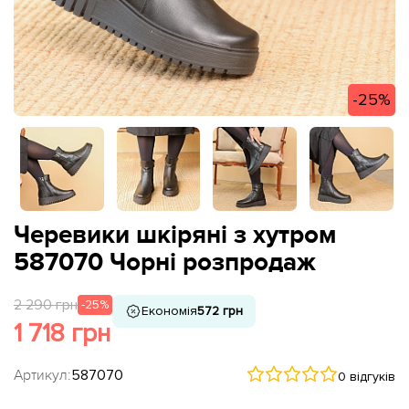
-25%
Черевики шкіряні з хутром
587070 Чорні розпродаж
2 290 грн
-25%
Економія
572 грн
1 718 грн
Артикул:
587070
0 відгуків