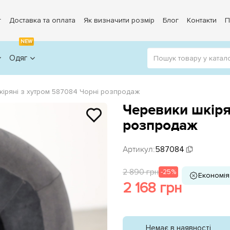
г
Доставка та оплата
Як визначити розмір
Блог
Контакти
П
NEW
Одяг
іряні з хутром 587084 Чорні розпродаж
Черевики шкіря
розпродаж
Артикул:
587084
2 890 грн
-25%
Економія
2 168 грн
Немає в наявності