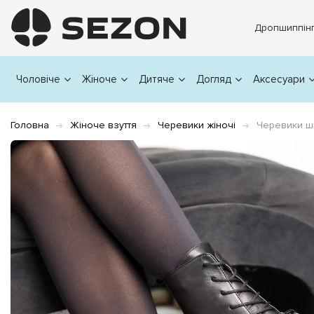
Дропшиппін
Чоловіче
Жіноче
Дитяче
Догляд
Аксесуари
Головна
Жіноче взуття
Черевики жіночі
Черевики шк