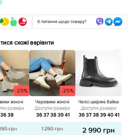
Є питання щодо товару?
ися схожі варіанти
-25%
-25%
вики жіночі
Черевики жіночі
Челсі шкіряні байка
6266 Сірі
586268 Світло-
586374 Чорні
пні розміри
Доступні розміри
Доступні розміри
зпродаж
бежеві розпродаж
36
38
36
37
38
39
41
36
37
38
39
40
41
 290 грн
1 290 грн
2 990 грн