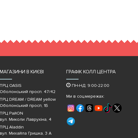
МАГАЗИНИ В КИЄВІ
ГРАФІК КОЛЛ ЦЕНТРА
ТРЦ OASIS
ПН-НД: 9:00-22:00
Оболонський просп. 47/42
Ми в соц.мережах:
ТРЦ DREAM / DREAM yellow
Оболонський просп, 1Б
ТРЦ РайON
вул. Миколи Лаврухіна, 4
ТРЦ Aladdin
вул. Михайла Гришка, 3 А