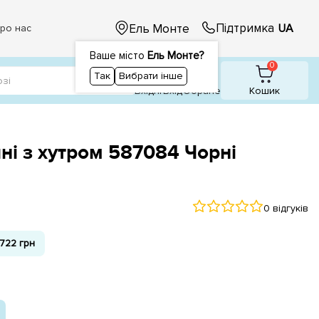
Підтримка
Ель Монте
UA
ро нас
Ваше місто
Ель Монте?
1
1
0
Так
Вибрати інше
Вхідні
Вхiд
Обране
Кошик
ні з хутром 587084 Чорні
0 відгуків
722 грн