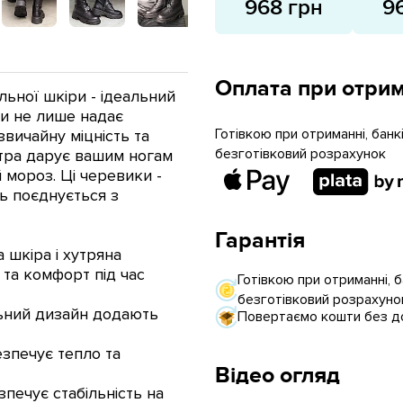
968 грн
9
Оплата при отрим
льної шкіри - ідеальний
іри не лише надає
Готівкою при отриманні, бан
вичайну міцність та
безготівковий розрахунок
хутра дарує вашим ногам
 мороз. Ці черевики -
ь поєднується з
Гарантія
 шкіра і хутряна
 та комфорт під час
Готівкою при отриманні, 
безготівковий розрахуно
альний дизайн додають
Повертаємо кошти без до
езпечує тепло та
Відео огляд
зпечує стабільність на