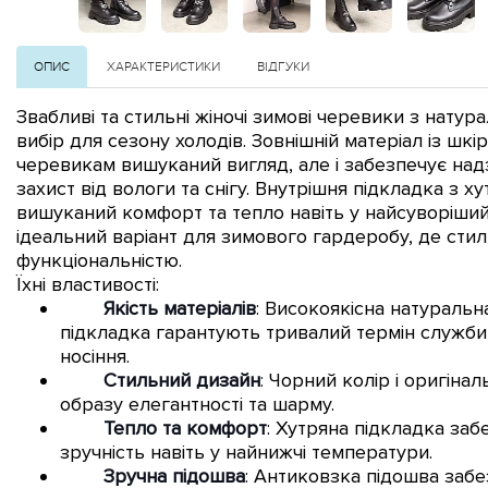
ОПИС
ХАРАКТЕРИСТИКИ
ВІДГУКИ
Звабливі та стильні жіночі зимові черевики з натура
вибір для сезону холодів. Зовнішній матеріал із шк
черевикам вишуканий вигляд, але і забезпечує надз
захист від вологи та снігу. Внутрішня підкладка з 
вишуканий комфорт та тепло навіть у найсуворіший
ідеальний варіант для зимового гардеробу, де стил
функціональністю.
Їхні властивості:
Якість матеріалів
: Високоякісна натуральна
підкладка гарантують тривалий термін служби
носіння.
Стильний дизайн
: Чорний колір і оригін
образу елегантності та шарму.
Тепло та комфорт
: Хутряна підкладка заб
зручність навіть у найнижчі температури.
Зручна підошва
: Антиковзка підошва забе