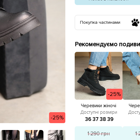
Покупка частинами
Рекомендуємо подивит
-25%
Черевики жіночі
Чере
586267 Чорні
58
Доступні розміри
Досту
-25%
розпродаж
ро
36
37
38
39
1 290 грн
1