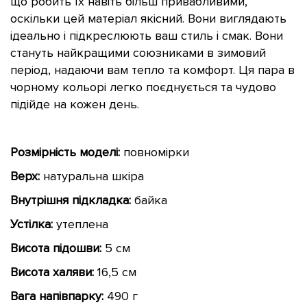
що робить їх навіть більш привабливими,
оскільки цей матеріал якісний. Вони виглядають
ідеально і підкреслюють ваш стиль і смак. Вони
стануть найкращими союзниками в зимовий
період, надаючи вам тепло та комфорт. Ця пара в
чорному кольорі легко поєднується та чудово
підійде на кожен день.
Розмірність моделі:
повномірки
Верх:
натуральна шкіра
Внутрішня підкладка:
байка
Устілка:
утеплена
Висота підошви:
5 см
Висота халяви:
16,5 см
Вага напівпарку:
490 г