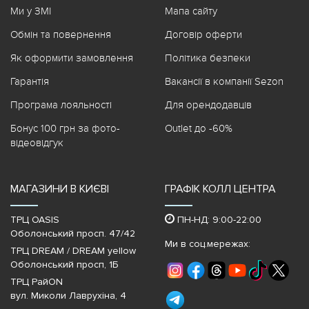
Ми у ЗМІ
Мапа сайту
Обмін та повернення
Договір оферти
Як оформити замовлення
Політика безпеки
Гарантія
Вакансії в компанії Sezon
Програма лояльності
Для орендодавців
Бонус 100 грн за фото-
Outlet до -60%
відеовідгук
МАГАЗИНИ В КИЄВІ
ГРАФІК КОЛЛ ЦЕНТРА
ТРЦ OASIS
ПН-НД: 9:00-22:00
Оболонський просп. 47/42
Ми в соц.мережах:
ТРЦ DREAM / DREAM yellow
Оболонський просп, 1Б
ТРЦ РайON
вул. Миколи Лаврухіна, 4