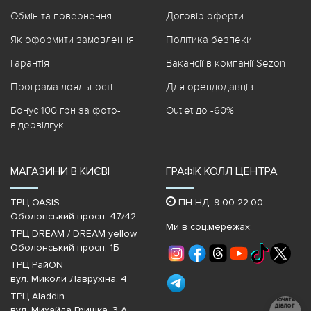
Обмін та повернення
Договір оферти
Як оформити замовлення
Політика безпеки
Гарантія
Вакансії в компанії Sezon
Програма лояльності
Для орендодавців
Бонус 100 грн за фото-
Outlet до -60%
відеовідгук
МАГАЗИНИ В КИЄВІ
ГРАФІК КОЛЛ ЦЕНТРА
ТРЦ OASIS
ПН-НД: 9:00-22:00
Оболонський просп. 47/42
Ми в соц.мережах:
ТРЦ DREAM / DREAM yellow
Оболонський просп, 1Б
ТРЦ РайON
вул. Миколи Лаврухіна, 4
ТРЦ Aladdin
Почати
діалог
вул. Михайла Гришка, 3 А