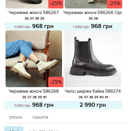
-25%
-25%
Черевики жіночі 586267
Черевики жіночі 586266 Сірі
Чорні розпродаж
розпродаж
36
37
38
39
36
38
968 грн
968 грн
1 290 грн
1 290 грн
-25%
Черевики жіночі 586268
Челсі шкіряні байка 586374
Світло-бежеві розпродаж
Чорні
36
37
38
39
41
36
37
38
39
40
41
968 грн
2 990 грн
1 290 грн
ОПЛАТА
ГАРАНТІЯ