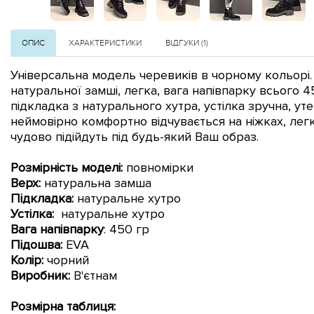
ОПИС
ХАРАКТЕРИСТИКИ
ВІДГУКИ (1)
Універсальна модель черевиків в чорному кольорі.
натуральної замші, легка, вага напівпарку всього 4
підкладка з натурального хутра, устілка зручна, у
неймовірно комфортно відчувається на ніжках, лег
чудово підійдуть під будь-який Ваш образ.
Розмірність моделі:
повномірки
Верх:
натуральна замша
Підкладка:
натуральне хутро
Устілка:
натуральне хутро
Вага напівпарку
: 450 гр
Підошва:
EVA
Колір:
чорний
Виробник:
В'єтнам
Розмірна таблиця: