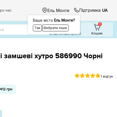
Підтримка
Ель Монте
UA
ро нас
Ваше місто
Ель Монте?
1
1
0
Так
Вибрати інше
Вхідні
Вхiд
Обране
Кошик
і замшеві хутро 586990 Чорні
1 відгук
412 грн