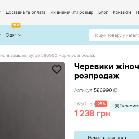
г
Доставка та оплата
Як визначити розмір
Блог
Контакти
П
NEW
Одяг
іночі замшеві хутро 586990 Чорні розпродаж
Черевики жіноч
розпродаж
Артикул:
586990
1 650 грн
-25%
Економія
1 238 грн
Немає в наявності