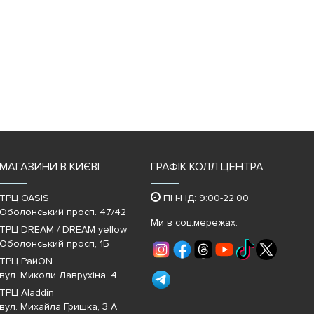
МАГАЗИНИ В КИЄВІ
ГРАФІК КОЛЛ ЦЕНТРА
ТРЦ OASIS
ПН-НД: 9:00-22:00
Оболонський просп. 47/42
Ми в соц.мережах:
ТРЦ DREAM / DREAM yellow
Оболонський просп, 1Б
ТРЦ РайON
вул. Миколи Лаврухіна, 4
ТРЦ Aladdin
вул. Михайла Гришка, 3 А