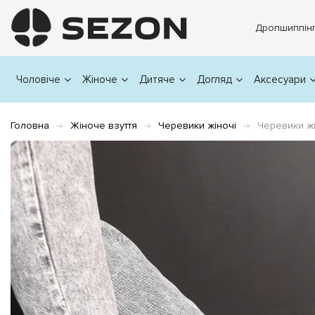
Дропшиппін
Чоловіче
Жіноче
Дитяче
Догляд
Аксесуари
Головна
Жіноче взуття
Черевики жіночі
Черевики ж