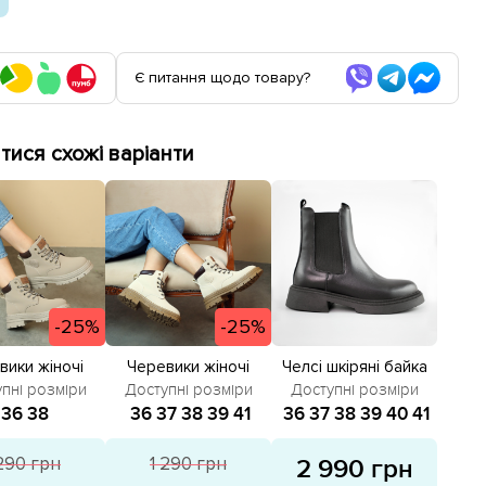
Є питання щодо товару?
ися схожі варіанти
-25%
-25%
вики жіночі
Черевики жіночі
Челсі шкіряні байка
6266 Сірі
586268 Світло-
586374 Чорні
пні розміри
Доступні розміри
Доступні розміри
зпродаж
бежеві розпродаж
36
38
36
37
38
39
41
36
37
38
39
40
41
 290 грн
1 290 грн
2 990 грн