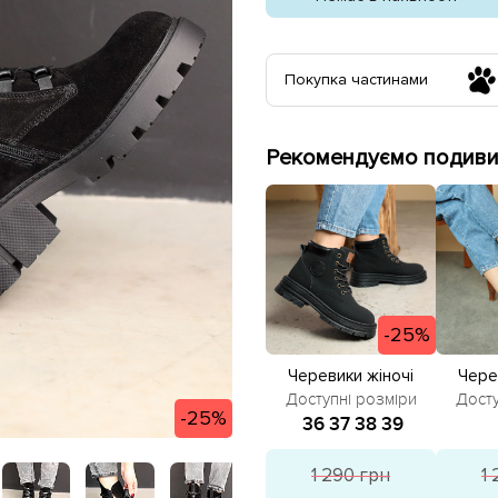
Покупка частинами
Рекомендуємо подивит
-25%
Черевики жіночі
Чере
586267 Чорні
58
Доступні розміри
Досту
-25%
розпродаж
ро
36
37
38
39
1 290 грн
1