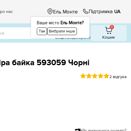
Підтримка
Ель Монте
UA
ро нас
Ваше місто
Ель Монте?
1
0
0
Так
Вибрати інше
Вхідні
Вхiд
Обране
Кошик
іра байка 593059 Чорні
2 відгука
Як визначити розмір?