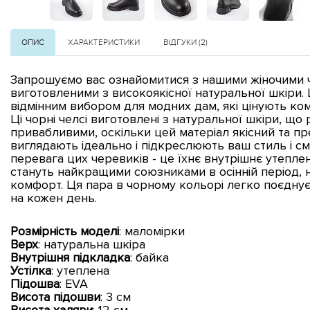
ОПИС
ХАРАКТЕРИСТИКИ
ВІДГУКИ (2)
Запрошуємо вас ознайомитися з нашими жіночими ч
виготовленими з високоякісної натуральної шкіри.
відмінним вибором для модних дам, які цінують ком
Ці чорні челсі виготовлені з натуральної шкіри, що 
привабливими, оскільки цей матеріал якісний та п
виглядають ідеально і підкреслюють ваш стиль і см
перевага цих черевиків - це їхнє внутрішнє утепле
стануть найкращими союзниками в осінній період, 
комфорт. Ця пара в чорному кольорі легко поєднує
на кожен день.
Розмірність моделі
: маломірки
Верх
: натуральна шкіра
Внутрішня підкладка
: байка
Устілка
: утеплена
Підошва
: EVA
Висота підошви
: 3 см
Висота халяви
: 12 см