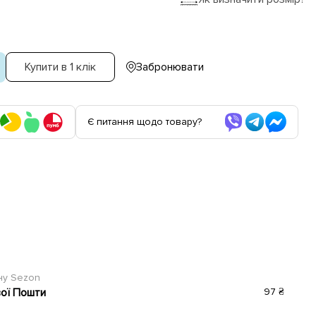
Купити в 1 клік
Забронювати
Є питання щодо товару?
ину Sezon
вої Пошти
97 ₴