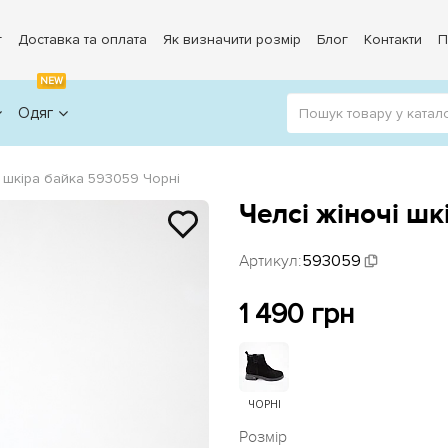
г
Доставка та оплата
Як визначити розмір
Блог
Контакти
П
NEW
Одяг
і шкіра байка 593059 Чорні
Челсі жіночі шк
Артикул:
593059
1 490 грн
ЧОРНІ
Розмір