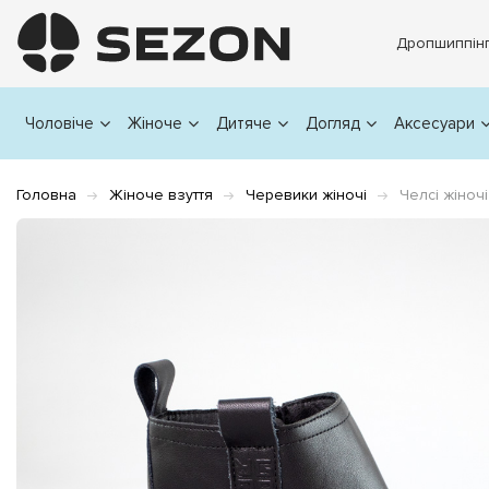
Дропшиппін
Чоловіче
Жіноче
Дитяче
Догляд
Аксесуари
Головна
Жіноче взуття
Черевики жіночі
Челсі жіноч