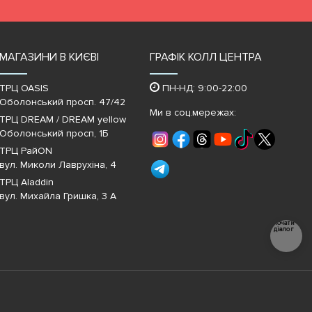
МАГАЗИНИ В КИЄВІ
ГРАФІК КОЛЛ ЦЕНТРА
ТРЦ OASIS
ПН-НД: 9:00-22:00
Оболонський просп. 47/42
Ми в соц.мережах:
ТРЦ DREAM / DREAM yellow
Оболонський просп, 1Б
ТРЦ РайON
вул. Миколи Лаврухіна, 4
ТРЦ Aladdin
вул. Михайла Гришка, 3 А
Почати
діалог