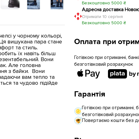
Безкоштовно 5000 ₴
Адресна доставка Ново
Отримати 10 серпня
Безкоштовно 5000 ₴
елсі у чорному кольорі,
Оплата при отрим
 Ця вишукана пара стане
форт та стиль.
робить їх навіть більш
Готівкою при отриманні, бан
резентабельний. Вони
безготівковий розрахунок
ак. Але головна
ння з байки. Вони
надаючи вам тепло та
ться та чудово підійде
Гарантія
Готівкою при отриманні, 
безготівковий розрахуно
Повертаємо кошти без до