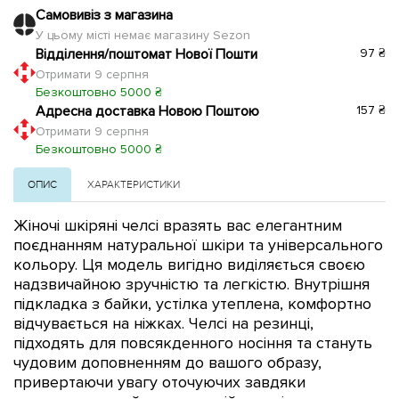
Самовивіз з магазина
У цьому місті немає магазину Sezon
Відділення/поштомат Нової Пошти
97 ₴
Отримати 9 серпня
Безкоштовно 5000 ₴
Адресна доставка Новою Поштою
157 ₴
Отримати 9 серпня
Безкоштовно 5000 ₴
ОПИС
ХАРАКТЕРИСТИКИ
Жіночі шкіряні челсі вразять вас елегантним
поєднанням натуральної шкіри та універсального
кольору. Ця модель вигідно виділяється своєю
надзвичайною зручністю та легкістю. Внутрішня
підкладка з байки, устілка утеплена, комфортно
відчувається на ніжках. Челсі на резинці,
підходять для повсякденного носіння та стануть
чудовим доповненням до вашого образу,
привертаючи увагу оточуючих завдяки