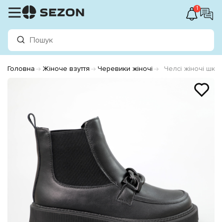
1
Головна
Жіноче взуття
Черевики жіночі
Челсі жіночі шкір