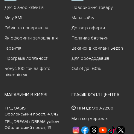
Для бізнес-клієнтів
Повернення товару
Ми у ЗМІ
Мапа сайту
Обмін та повернення
Договір оферти
Як оформити замовлення
Політика безпеки
Гарантія
Вакансії в компанії Sezon
Програма лояльності
Для орендодавців
Бонус 100 грн за фото-
Outlet до -60%
відеовідгук
МАГАЗИНИ В КИЄВІ
ГРАФІК КОЛЛ ЦЕНТРА
ТРЦ OASIS
ПН-НД: 9:00-22:00
Оболонський просп. 47/42
Ми в соц.мережах:
ТРЦ DREAM / DREAM yellow
Оболонський просп, 1Б