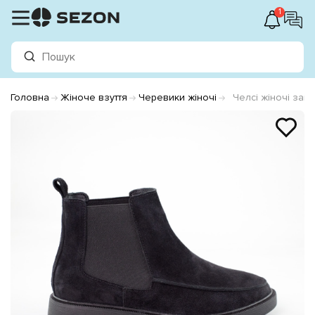
1
Головна
Жіноче взуття
Черевики жіночі
Челсі жіночі зам