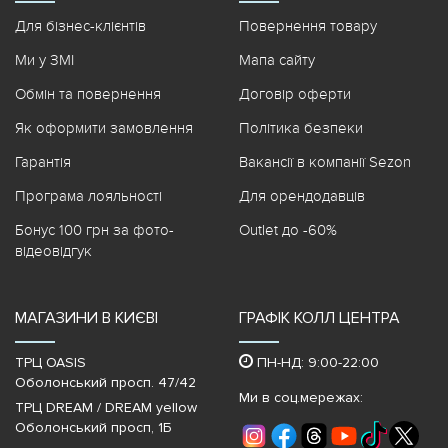
Для бізнес-клієнтів
Повернення товару
Ми у ЗМІ
Мапа сайту
Обмін та повернення
Договір оферти
Як оформити замовлення
Політика безпеки
Гарантія
Вакансії в компанії Sezon
Програма лояльності
Для орендодавців
Бонус 100 грн за фото-
Outlet до -60%
відеовідгук
МАГАЗИНИ В КИЄВІ
ГРАФІК КОЛЛ ЦЕНТРА
ТРЦ OASIS
ПН-НД: 9:00-22:00
Оболонський просп. 47/42
Ми в соц.мережах:
ТРЦ DREAM / DREAM yellow
Оболонський просп, 1Б