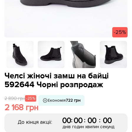
-25%
Челсі жіночі замш на байці
592644 Чорні розпродаж
2 890 грн
-25%
Економія
722 грн
2 168 грн
00
00
00
00
:
:
:
До кінця акції:
днів
годин
хвилин
секунд