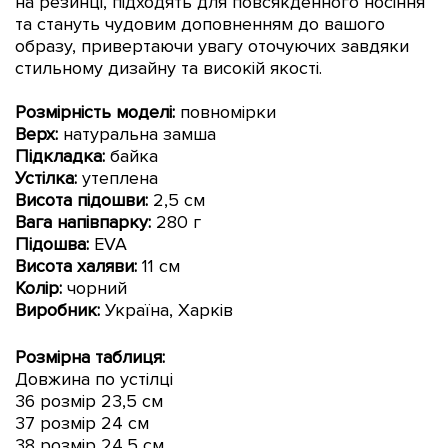
на резинці, підходять для повсякденного носіння
та стануть чудовим доповненням до вашого
образу, привертаючи увагу оточуючих завдяки
стильному дизайну та високій якості.
Розмірність моделі:
повномірки
Верх:
натуральна замша
Підкладка:
байка
Устілка:
утеплена
Висота підошви:
2,5
см
Вага напівпарку:
280 г
Підошва:
EVA
Висота халяви:
11 см
Колір:
чорний
Виробник:
Україна, Харків
Розмірна таблиця:
Довжина по устілці
36 розмір 23,5 см
37 розмір 24 см
38 розмір 24,5 см