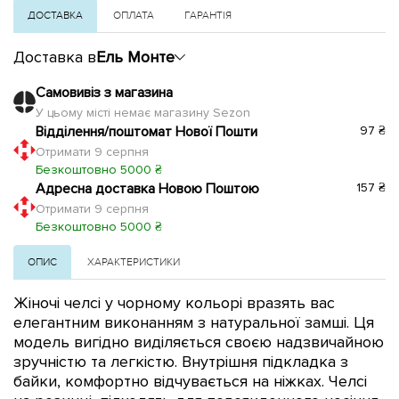
ДОСТАВКА
ОПЛАТА
ГАРАНТІЯ
Доставка в
Ель Монте
Самовивіз з магазина
У цьому місті немає магазину Sezon
Відділення/поштомат Нової Пошти
97 ₴
Отримати 9 серпня
Безкоштовно 5000 ₴
Адресна доставка Новою Поштою
157 ₴
Отримати 9 серпня
Безкоштовно 5000 ₴
ОПИС
ХАРАКТЕРИСТИКИ
Жіночі челсі у чорному кольорі вразять вас
елегантним виконанням з натуральної замші. Ця
модель вигідно виділяється своєю надзвичайною
зручністю та легкістю. Внутрішня підкладка з
байки, комфортно відчувається на ніжках. Челсі