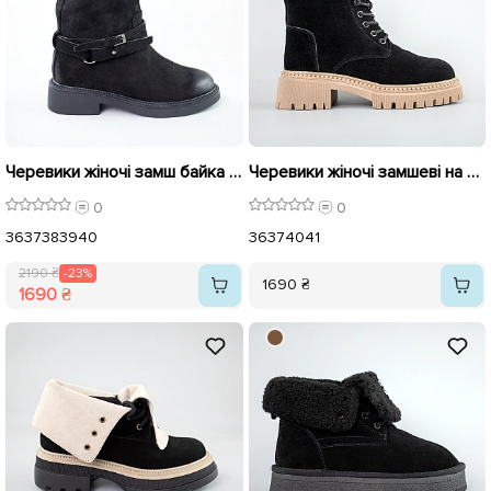
Черевики жіночі замш байка 592943 Чорні розпродаж
Черевики жіночі замшеві на хутрі 593428 Чорні
0
0
36
37
38
39
40
36
37
40
41
2190 ₴
-23%
1690 ₴
1690 ₴