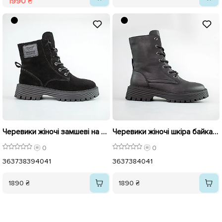
1990 ₴
Черевики жіночі замшеві на байці 593306 Чорні
Черевики жіночі шкіра байка 593304 Чорні
0
0
36
37
38
39
40
41
36
37
38
40
41
1890 ₴
1890 ₴