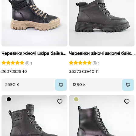
Черевики жіночі шкіра байка 592916 Чорні
Черевики жіночі шкіряні байка 593372 Чорні
1
1
36
37
38
39
40
36
37
38
39
40
41
2590 ₴
1890 ₴