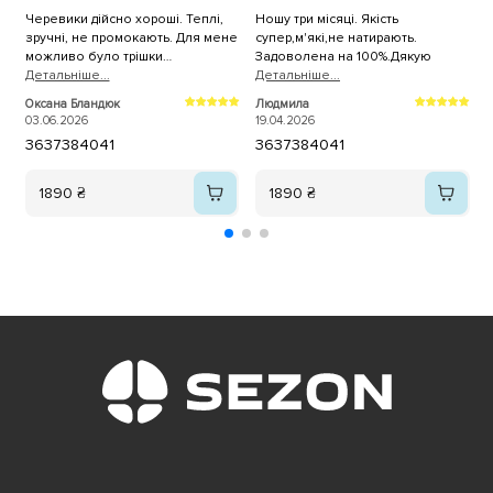
Черевики дійсно хороші. Теплі,
Ношу три місяці. Якість
зручні, не промокають. Для мене
супер,м'які,не натирають.
ч
можливо було трішки
Задоволена на 100%.Дякую
ч
слизьковаті.
Детальнiше...
Детальнiше...
н
Д
в
Оксана Бландюк
Людмила
С
ч
03.06.2026
19.04.2026
0
36
37
38
40
41
36
37
38
40
41
п
1890 ₴
1890 ₴