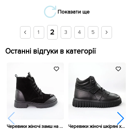
Показати ще
2
1
3
4
5
Останні відгуки в категорії
Черевики жіночі замш на хутрі 592699 Чорні
Черевики жіночі шкіряні хутро 591097 Чорні