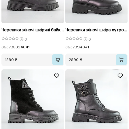
Черевики жіночі шкіряні байка 593369 Чорні
Черевики жіночі шкіра хутро 592639 Чорні
0
0
36
37
38
39
40
41
36
37
39
40
41
1890 ₴
2890 ₴