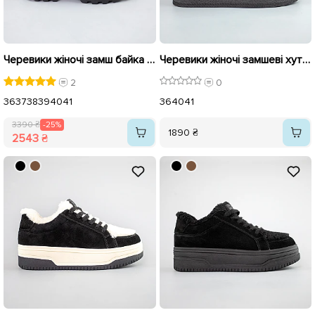
Черевики жіночі замш байка 592739 Чорні розпродаж
Черевики жіночі замшеві хутро 593412 Чорні
2
0
36
37
38
39
40
41
36
40
41
3390 ₴
-25%
1890 ₴
2543 ₴