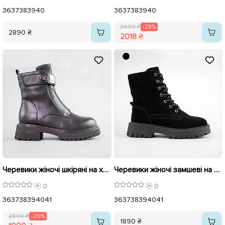
36
37
38
39
40
36
37
38
39
40
2690 ₴
-25%
2890 ₴
2018 ₴
Черевики жіночі шкіряні на хутрі 593344 Чорні розпродаж
Черевики жіночі замшеві на байці 593307 Чорні
0
0
36
37
38
39
40
41
36
37
38
39
40
41
2690 ₴
-26%
1890 ₴