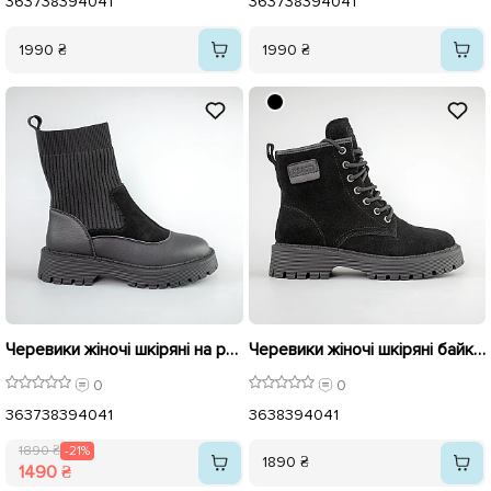
36
37
38
39
40
41
36
37
38
39
40
41
1990 ₴
1990 ₴
Черевики жіночі шкіряні на резинці утеплені байкою 593371 Чорні розпродаж
Черевики жіночі шкіряні байка 593370 Чорні
0
0
36
37
38
39
40
41
36
38
39
40
41
1890 ₴
-21%
1890 ₴
1490 ₴