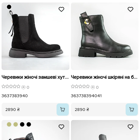
Черевики жіночі замшеві хутро 592732 Чорні
Черевики жіночі шкіряні на байці 593332 Чорні
0
0
36
37
38
39
40
36
37
38
39
40
41
2890 ₴
2890 ₴