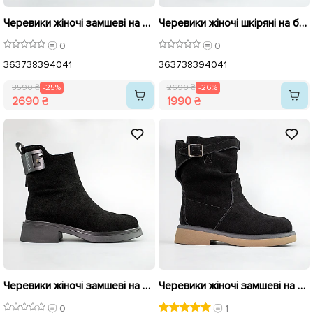
Черевики жіночі замшеві на хутрі 592691 Чорні розпродаж
Черевики жіночі шкіряні на байці 593327 Чорні розпродаж
0
0
36
37
38
39
40
41
36
37
38
39
40
41
3590 ₴
-25%
2690 ₴
-26%
2690 ₴
1990 ₴
Черевики жіночі замшеві на байці 593333 Чорні
Черевики жіночі замшеві на хутрі 593342 Чорні розпродаж
0
1