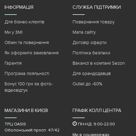
ІНФОРМАЦІЯ
СЛУЖБА ПІДТРИМКИ
Для бізнес-клієнтів
Повернення товару
Ми у ЗМІ
Мапа сайту
Обмін та повернення
Договір оферти
Як оформити замовлення
Політика безпеки
Гарантія
Вакансії в компанії Sezon
Програма лояльності
Для орендодавців
Бонус 100 грн за фото-
Outlet до -60%
відеовідгук
МАГАЗИНИ В КИЄВІ
ГРАФІК КОЛЛ ЦЕНТРА
ТРЦ OASIS
ПН-НД: 9:00-22:00
Оболонський просп. 47/42
Ми в соц.мережах: