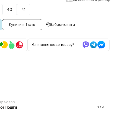
40
41
Купити в 1 клік
Забронювати
Є питання щодо товару?
ину Sezon
вої Пошти
97 ₴