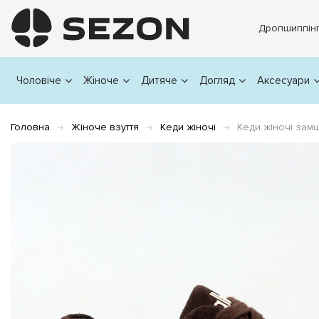
Дропшиппін
Чоловіче
Жіноче
Дитяче
Догляд
Аксесуари
Головна
Жіноче взуття
Кеди жіночі
Кеди жіночі зам