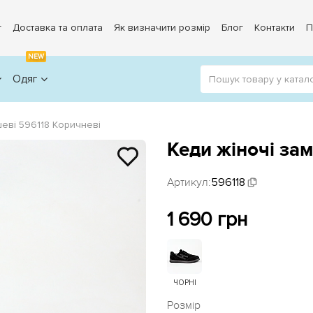
г
Доставка та оплата
Як визначити розмір
Блог
Контакти
П
NEW
Одяг
шеві 596118 Коричневі
Кеди жіночі за
Артикул:
596118
1 690 грн
ЧОРНІ
Розмір