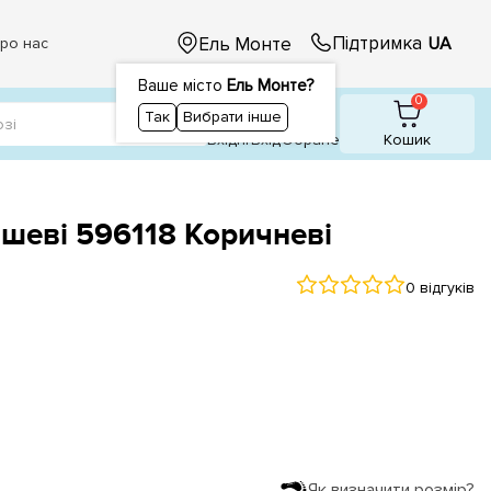
Підтримка
Ель Монте
UA
ро нас
Ваше місто
Ель Монте?
1
0
0
Так
Вибрати інше
Вхідні
Вхiд
Обране
Кошик
мшеві 596118 Коричневі
0 відгуків
Як визначити розмір?