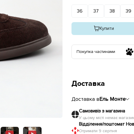
36
37
38
39
Купити
Покупка частинами
Доставка
Доставка в
Ель Монте
Самовивіз з магазина
У цьому місті немає магаз
Відділення/поштомат Но
Отримати 9 серпня