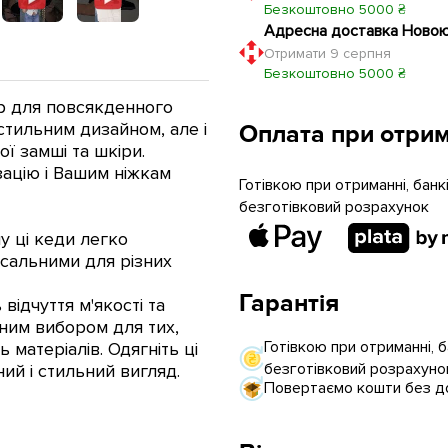
Безкоштовно 5000 ₴
Адресна доставка Ново
Отримати 9 серпня
Безкоштовно 5000 ₴
ір для повсякденного
стильним дизайном, але і
Оплата при отрим
ї замші та шкіри.
ацію і Вашим ніжкам
Готівкою при отриманні, бан
безготівковий розрахунок
у ці кеди легко
рсальними для різних
Гарантія
відчуття м'якості та
ним вибором для тих,
Готівкою при отриманні, 
 матеріалів. Одягніть ці
безготівковий розрахуно
ий і стильний вигляд.
Повертаємо кошти без до