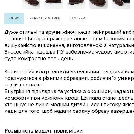
ОПИС
ХАРАКТЕРИСТИКИ
ВІДГУКИ
Дуже стильні та зручні жіночі кеди, найкращий виб
носіння. Ця пара вражає не лише своїм базовим та 
вишуканістю виконання, виготовленою з натурально
Зносостійка підошва ПУ забезпечує чудову амортиз
буде комфортно весь день.
Коричневий колір завжди актуальний і завдяки йом
поєднуються з різними образами, роблячи їх уніве
подій та стилів.
Внутрішня підкладка та устілка з екошкіри, надають 
комфорту при кожному кроці. Ця пара стане ідеаль
хто цінує не лише модний дизайн, але і високу якість
кеди для того, щоб надати своєму образу завершен
Розмірність моделі:
повномірки