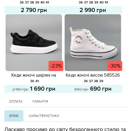
Білі
Чорні
36
37
38
39
40
41
36
37
38
39
40
41
2 790 грн
2 990 грн
-23%
-30%
Кеди жіночі шкіряні на
Кеди жіночі високі 585526
липучках 585119 Чорні
Білі розпродаж
36
41
36
37
38
39
розпродаж
1 690 грн
690 грн
2 190 грн
990 грн
ОПЛАТА
ГАРАНТІЯ
ОПИС
ХАРАКТЕРИСТИКИ
Ласкаво просимо до світу бездоганного стилю та