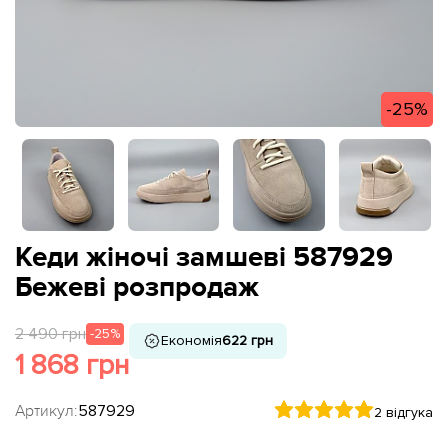
-25%
Кеди жіночі замшеві 587929
Бежеві розпродаж
2 490 грн
-25%
Економія
622 грн
1 868 грн
Артикул:
587929
2 відгука