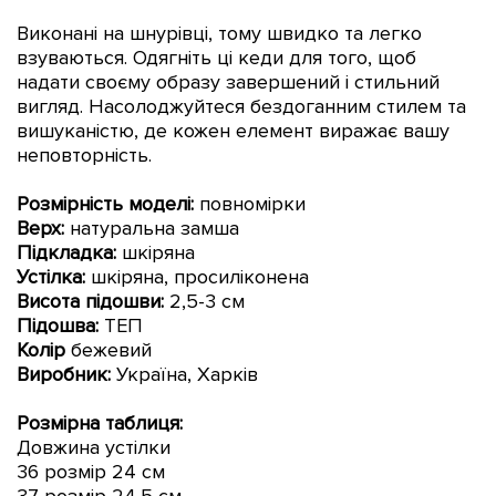
Виконані на шнурівці, тому швидко та легко
взуваються. Одягніть ці кеди для того, щоб
надати своєму образу завершений і стильний
вигляд. Насолоджуйтеся бездоганним стилем та
вишуканістю, де кожен елемент виражає вашу
неповторність.
Розмірність моделі:
повномірки
Верх:
натуральна замша
Підкладка:
шкіряна
Устілка:
шкіряна, просиліконена
Висота підошви:
2,5-3 см
Підошва:
ТЕП
Колір
бежевий
Виробник:
Україна, Харків
Розмірна таблиця:
Довжина устілки
36 розмір 24 см
37 розмір 24,5 см