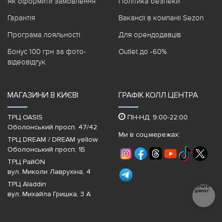
Як оформити замовлення
Політика безпеки
Гарантія
Вакансії в компанії Sezon
Програма лояльності
Для орендодавців
Бонус 100 грн за фото-
Outlet до -60%
відеовідгук
МАГАЗИНИ В КИЄВІ
ГРАФІК КОЛЛ ЦЕНТРА
ТРЦ OASIS
ПН-НД: 9:00-22:00
Оболонський просп. 47/42
Ми в соц.мережах:
ТРЦ DREAM / DREAM yellow
Оболонський просп, 1Б
ТРЦ РайON
вул. Миколи Лаврухіна, 4
ТРЦ Aladdin
Почати
діалог
вул. Михайла Гришка, 3 А