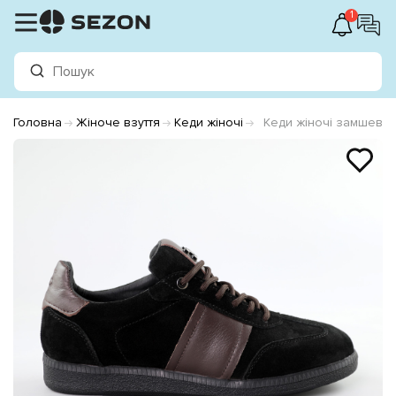
1
Головна
Жіноче взуття
Кеди жіночі
Кеди жіночі замшеві 