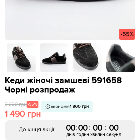
-55%
Кеди жіночі замшеві 591658
Чорні розпродаж
3 290 грн
-55%
Економія
1 800 грн
1 490 грн
00
00
00
00
:
:
:
До кінця акції:
днів
годин
хвилин
секунд