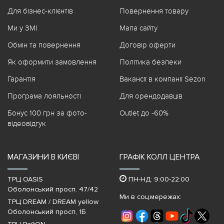
Для бізнес-клієнтів
Повернення товару
Ми у ЗМІ
Мапа сайту
Обмін та повернення
Договір оферти
Як оформити замовлення
Політика безпеки
Гарантія
Вакансії в компанії Sezon
Програма лояльності
Для орендодавців
Бонус 100 грн за фото-
Outlet до -60%
відеовідгук
МАГАЗИНИ В КИЄВІ
ГРАФІК КОЛЛ ЦЕНТРА
ТРЦ OASIS
ПН-НД: 9:00-22:00
Оболонський просп. 47/42
Ми в соц.мережах:
ТРЦ DREAM / DREAM yellow
Оболонський просп, 1Б