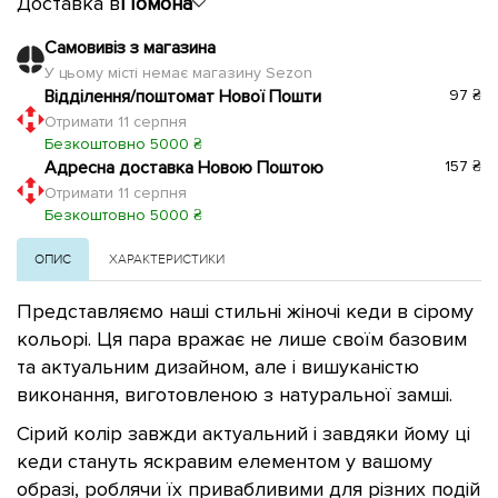
Доставка в
Помона
Самовивіз з магазина
У цьому місті немає магазину Sezon
Відділення/поштомат Нової Пошти
97 ₴
Отримати 11 серпня
Безкоштовно 5000 ₴
Адресна доставка Новою Поштою
157 ₴
Отримати 11 серпня
Безкоштовно 5000 ₴
ОПИС
ХАРАКТЕРИСТИКИ
Представляємо наші стильні жіночі кеди в сірому
кольорі. Ця пара вражає не лише своїм базовим
та актуальним дизайном, але і вишуканістю
виконання, виготовленою з натуральної замші.
Сірий колір завжди актуальний і завдяки йому ці
кеди стануть яскравим елементом у вашому
образі, роблячи їх привабливими для різних подій