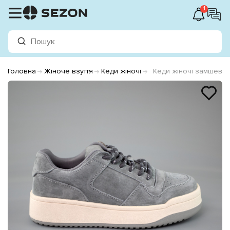
1
Головна
Жіноче взуття
Кеди жіночі
Кеди жіночі замшеві 5