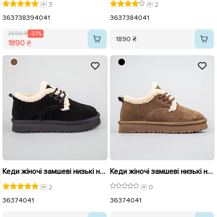
3
2
36
37
38
39
40
41
36
37
38
40
41
2590 ₴
-27%
1890 ₴
1890 ₴
Кеди жіночі замшеві низькі на хутрі 593597 Чорні
Кеди жіночі замшеві низькі на хутрі 593596 Коричневі
2
0
36
37
40
41
36
37
40
41