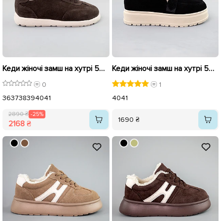
Кеди жіночі замш на хутрі 592635 Коричневі розпродаж
Кеди жіночі замш на хутрі 593139 Чорні
0
1
36
37
38
39
40
41
40
41
2890 ₴
-25%
1690 ₴
2168 ₴