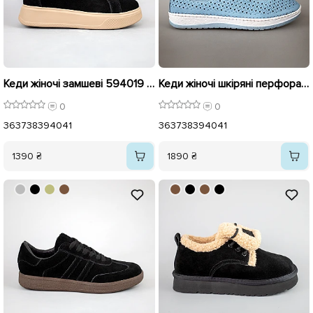
Кеди жіночі замшеві 594019 Чорні
Кеди жіночі шкіряні перфорація 594311 Блакитні
0
0
36
37
38
39
40
41
36
37
38
39
40
41
1390 ₴
1890 ₴