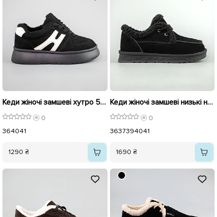
Кеди жіночі замшеві хутро 593443 Чорні
Кеди жіночі замшеві низькі на хутрі 593530 Чорні
0
0
36
40
41
36
37
39
40
41
1290 ₴
1690 ₴