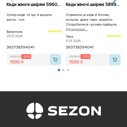
Кеди жіночі шкіряні 596010 Білі
Кеди жіночі шкіряні 589967 Білі
Супер кеди, те що я шукала,
Отримала ці кеди в білому
К
якість - топ
кольорі- дуже гарні, акуратні.
н
Сподобалися і розмір підійшов,
брала трішки більші. Дякую, як
Детальнiше...
Валентина
A
завжди за оперативну доставку!
20.07.2026
1
Таня
17.07.2026
36
37
38
39
40
41
36
37
38
39
40
41
2590 ₴
-39%
2590 ₴
-39%
1590 ₴
1590 ₴