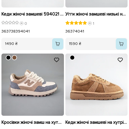
Кеди жіночі замшеві 594021 Чорні
Угги жіночі замшеві низькі на хутрі 593399 Чорні
0
1
36
37
38
39
40
41
36
37
40
41
1490 ₴
1590 ₴
Кросівки жіночі замш на хутрі 592697 Сірі бежеві розпродаж
Кеди жіночі замшеві на хутрі 593467 Бежеві