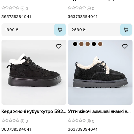
0
0
36
37
38
39
40
41
36
37
38
39
40
41
1990 ₴
2690 ₴
Кеди жіночі нубук хутро 592724 Чорні розпродаж
Угги жіночі замшеві низькі на хутрі 593229 Чорні
0
0
36
37
38
39
40
41
36
37
38
39
40
41