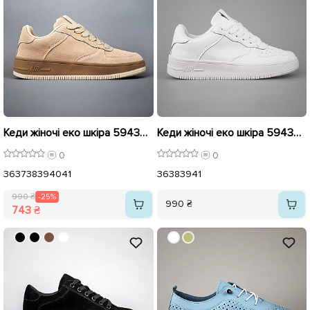
Кеди жіночі еко шкіра 594371 Темно Бежеві розпродаж
Кеди жіночі еко шкіра 594369 Білі
0
0
36
37
38
39
40
41
36
38
39
41
990 ₴
-25%
990 ₴
743 ₴