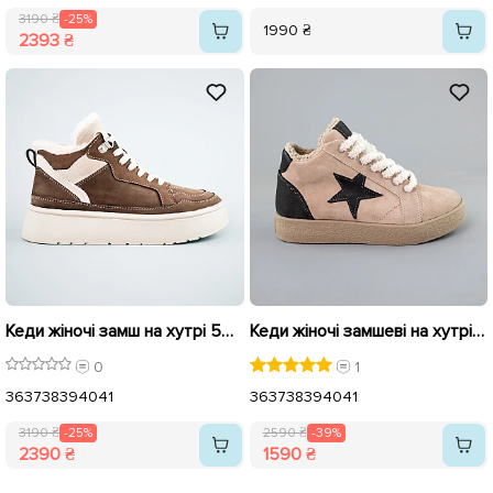
3190 ₴
-25%
1990 ₴
2393 ₴
Кеди жіночі замш на хутрі 592723 Шоколад розпродаж
Кеди жіночі замшеві на хутрі 592698 Бежеві розпродаж
0
1
36
37
38
39
40
41
36
37
38
39
40
41
3190 ₴
-25%
2590 ₴
-39%
2390 ₴
1590 ₴