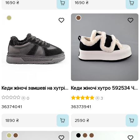
1690 ₴
1690 ₴
Кеди жіночі замшеві на хутрі 593468 Чорні
Кеди жіночі хутро 592534 Чорно-білі
0
3
36
37
40
41
36
37
39
41
1890 ₴
2590 ₴