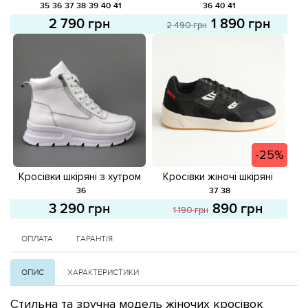
581671 Чорні
582138 Білі розпродаж
35
36
37
38
39
40
41
36
40
41
2 790 грн
1 890 грн
2 490 грн
-25%
Кросівки шкіряні з хутром
Кросівки жіночі шкіряні
587647 Білі
587866 Чорні розпродаж
36
37
38
3 290 грн
890 грн
1 190 грн
ОПЛАТА
ГАРАНТІЯ
ОПИС
ХАРАКТЕРИСТИКИ
Стильна та зручна модель жіночих кросівок