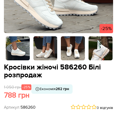
-25%
Кросівки жіночі 586260 Білі
розпродаж
1 050 грн
-25%
Економія
262 грн
788 грн
Артикул:
586260
0 відгуків