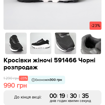
-23%
Кросівки жіночі 591466 Чорні
розпродаж
1 290 грн
-23%
Економія
300 грн
990 грн
00
19
30
34
:
:
:
До кінця акції:
днів
годин
хвилин
секунд