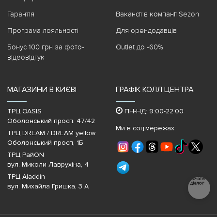
Гарантія
Вакансії в компанії Sezon
Програма лояльності
Для орендодавців
Бонус 100 грн за фото-
Outlet до -60%
відеовідгук
МАГАЗИНИ В КИЄВІ
ГРАФІК КОЛЛ ЦЕНТРА
ТРЦ OASIS
ПН-НД: 9:00-22:00
Оболонський просп. 47/42
Ми в соц.мережах:
ТРЦ DREAM / DREAM yellow
Оболонський просп, 1Б
ТРЦ РайON
вул. Миколи Лаврухіна, 4
ТРЦ Aladdin
Почати
діалог
вул. Михайла Гришка, 3 А