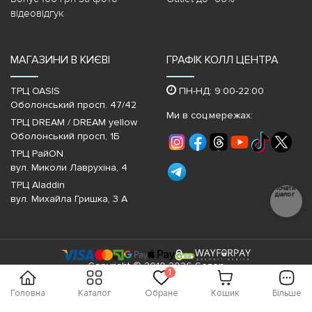
відеовідгук
МАГАЗИНИ В КИЄВІ
ГРАФІК КОЛЛ ЦЕНТРА
ТРЦ OASIS
ПН-НД: 9:00-22:00
Оболонський просп. 47/42
Ми в соц.мережах:
ТРЦ DREAM / DREAM yellow
Оболонський просп, 1Б
ТРЦ РайON
вул. Миколи Лаврухіна, 4
ТРЦ Aladdin
Почати
діалог
вул. Михайла Гришка, 3 А
Copyright © 2010-2026 Sezon
1
Головна
Каталог
Обране
Кошик
Більше