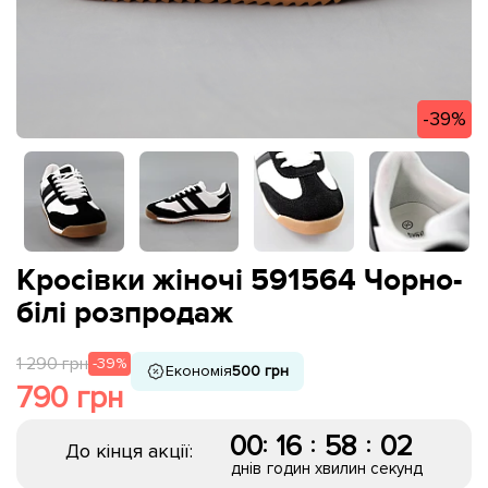
-39%
Кросівки жіночі 591564 Чорно-
білі розпродаж
1 290 грн
-39%
Економія
500 грн
790 грн
00
16
58
02
:
:
:
До кінця акції:
днів
годин
хвилин
секунд