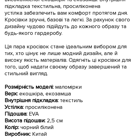
підкладка текстильна, просиліконена
устілка
забезпечить вам комфорт протягом дня.
Кросівки
зручні, базові та легкі. За рахунок свого
дизайну чудово підійдуть до кожного образу та
будь-якого гардеробу.
Ц
я пара кросівок стане ідеальним вибором для
тих, хто цінує не лише модний дизайн, але й
високу якість матеріалів.
Одягніть ці кросівки для
того, щоб надати своєму образу завершений та
стильний вигляд.
Розмірність моделі:
маломірки
Верх:
екошкіра, екозамша
Внутрішня підкладка:
текстиль
Устілка:
просиліконена
Підошва:
EVA
Висота підошви:
2,5 см
Колір:
чорний білий
Виробник:
Китай