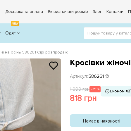
г
Доставка та оплата
Як визначити розмір
Блог
Контакти
П
NEW
Одяг
очі на осінь 586261 Сірі розпродаж
Кросівки жіночі
Артикул:
586261
1 090 грн
-25%
Економія
2
818 грн
Немає в наявності