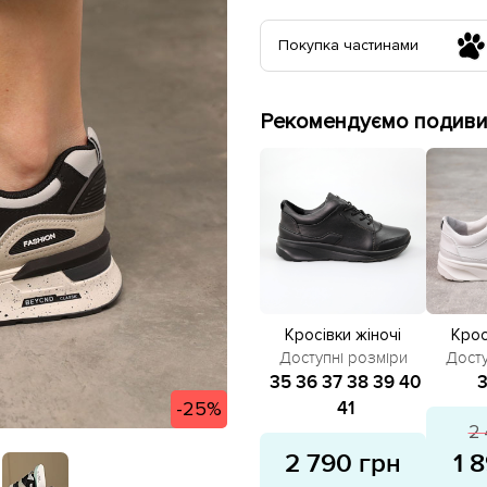
Покупка частинами
Рекомендуємо подивит
Кросівки жіночі
Крос
шкіряні 581671 Чорні
шкірян
Доступні розміри
Досту
ро
35
36
37
38
39
40
-25%
41
2 
2 790 грн
1 