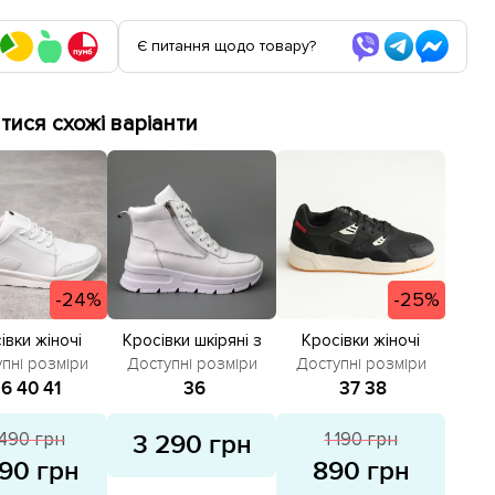
Є питання щодо товару?
ися схожі варіанти
-24%
-25%
івки жіночі
Кросівки шкіряні з
Кросівки жіночі
і 582138 Білі
хутром 587647 Білі
шкіряні 587866 Чорні
пні розміри
Доступні розміри
Доступні розміри
зпродаж
розпродаж
36
40
41
36
37
38
490 грн
1 190 грн
3 290 грн
890 грн
890 грн