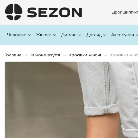
Дропшиппін
Чоловіче
Жіноче
Дитяче
Догляд
Аксесуари
Головна
Жіноче взуття
Кросівки жіночі
Кросівки жін