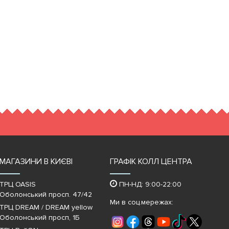
МАГАЗИНИ В КИЄВІ
ГРАФІК КОЛЛ ЦЕНТРА
ТРЦ OASIS
ПН-НД: 9:00-22:00
Оболонський просп. 47/42
Ми в соц.мережах:
ТРЦ DREAM / DREAM yellow
Оболонський просп, 1Б