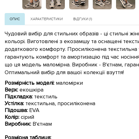
ОПИС
ХАРАКТЕРИСТИКИ
ВІДГУКИ (1)
Чудовий вибір для стильних образів - ці стильні жін
кольорі. Виготовлені з екозамшу та оснащені текс
додаткового комфорту. Просиліконена текстильна у
гарантують комфорт та амортизацію під час носінн
що ця модель маломірна. Виробник - В'єтнам, гарант
Оптимальний вибір для вашої колекції взуття!
Розмірність моделі:
маломірки
Верх:
екошкіра
Підкладка:
текстиль
Устілка:
текстильна, просиліконена
Підошва:
EVA
Колір:
сірий
Виробник:
В'єтнам
Розмірна таблиця: