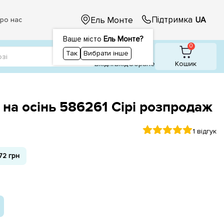
Підтримка
Ель Монте
UA
ро нас
Ваше місто
Ель Монте?
1
0
0
Так
Вибрати інше
Вхідні
Вхiд
Обране
Кошик
 на осінь 586261 Сірі розпродаж
1 відгук
72 грн