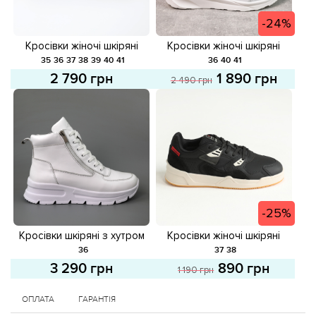
-24%
Кросівки жіночі шкіряні
Кросівки жіночі шкіряні
581671 Чорні
582138 Білі розпродаж
35
36
37
38
39
40
41
36
40
41
2 790 грн
1 890 грн
2 490 грн
-25%
Кросівки шкіряні з хутром
Кросівки жіночі шкіряні
587647 Білі
587866 Чорні розпродаж
36
37
38
3 290 грн
890 грн
1 190 грн
ОПЛАТА
ГАРАНТІЯ