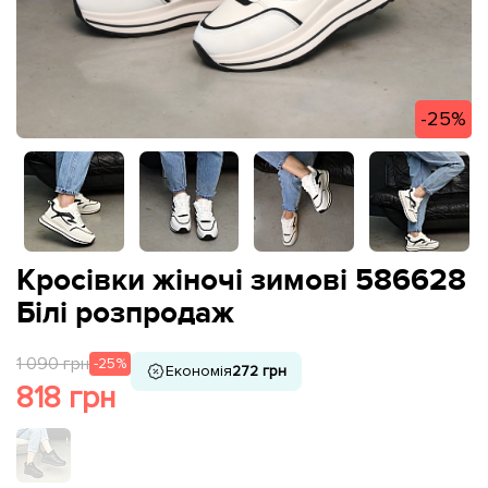
-25%
Кросівки жіночі зимові 586628
Білі розпродаж
1 090 грн
-25%
Економія
272 грн
818 грн