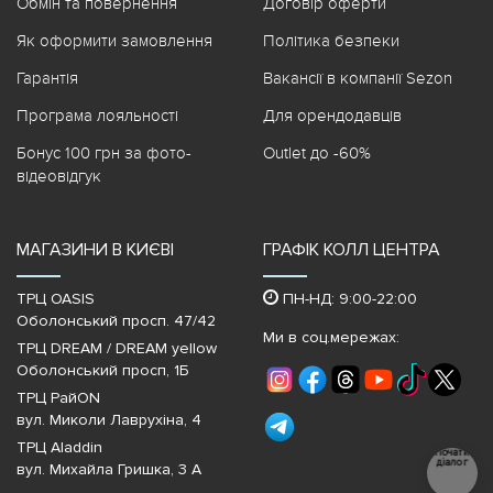
Обмін та повернення
Договір оферти
Як оформити замовлення
Політика безпеки
Гарантія
Вакансії в компанії Sezon
Програма лояльності
Для орендодавців
Бонус 100 грн за фото-
Outlet до -60%
відеовідгук
МАГАЗИНИ В КИЄВІ
ГРАФІК КОЛЛ ЦЕНТРА
ТРЦ OASIS
ПН-НД: 9:00-22:00
Оболонський просп. 47/42
Ми в соц.мережах:
ТРЦ DREAM / DREAM yellow
Оболонський просп, 1Б
ТРЦ РайON
вул. Миколи Лаврухіна, 4
ТРЦ Aladdin
Почати
діалог
вул. Михайла Гришка, 3 А