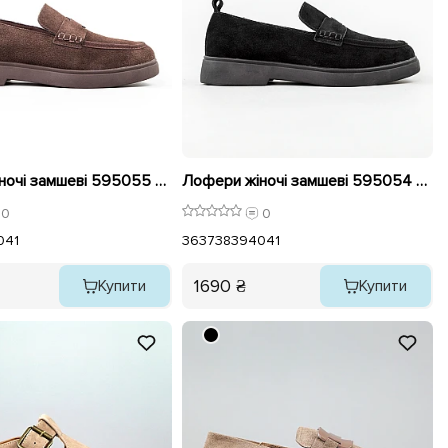
Лофери жіночі замшеві 595055 Коричневі
Лофери жіночі замшеві 595054 Чорні
0
0
0
41
36
37
38
39
40
41
1690 ₴
Купити
Купити