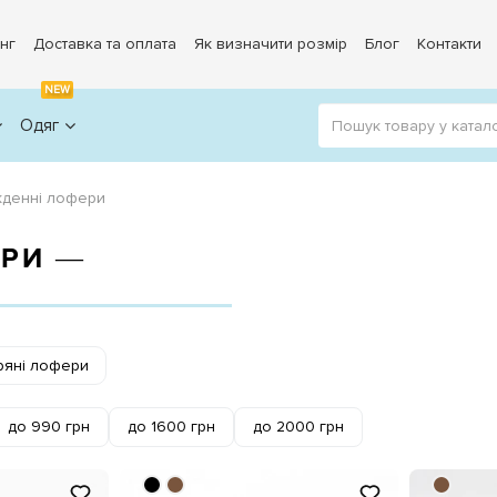
нг
Доставка та оплата
Як визначити розмір
Блог
Контакти
NEW
Одяг
кденні лофери
ЕРИ ―
ряні лофери
до 990 грн
до 1600 грн
до 2000 грн