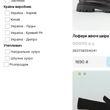
Застібки
Країна виробник
Україна - Харків
Китай
Україна - Луцьк
Україна - Кривий Ріг
Україна - Дніпро
0
Утеплювач
36
37
38
39
40
41
Натуральне хутро
Штучне хутро
1690 ₴
Розпродаж