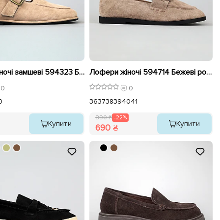
Лофери жіночі замшеві 594323 Бежеві
Лофери жіночі 594714 Бежеві розпродаж
0
0
0
36
37
38
39
40
41
890 ₴
-22%
Купити
Купити
690 ₴