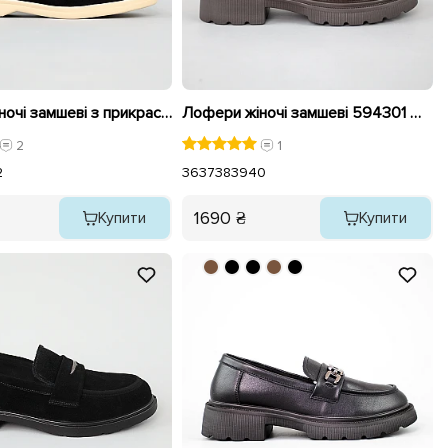
Лофери жіночі замшеві з прикрасами 594739 Чорні
Лофери жіночі замшеві 594301 Шоколад
2
1
2
36
37
38
39
40
1690 ₴
Купити
Купити