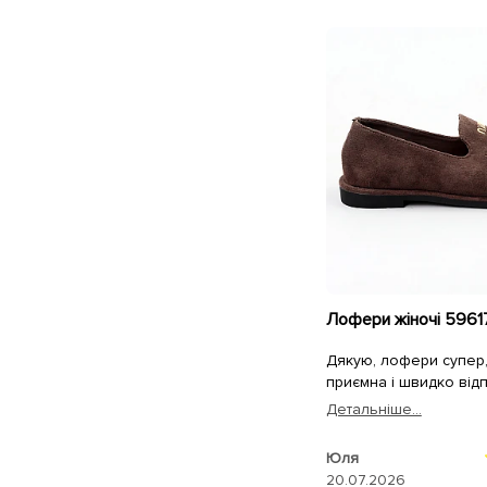
Лофери жіночі 596
Дякую, лофери супер,
приємна і швидко від
Детальнiше...
Юля
20.07.2026