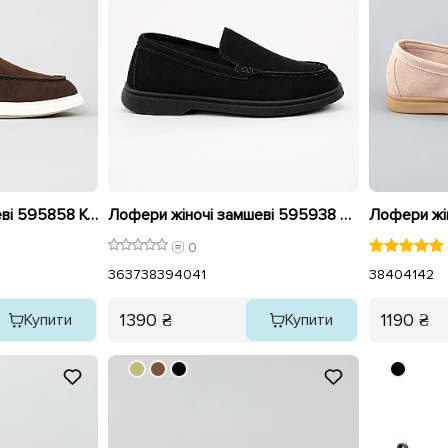
Лофери жіночі замшеві 595858 Коричневі
Лофери жіночі замшеві 595938 Чорні
0
36
37
38
39
40
41
38
40
41
42
1390 ₴
1190 ₴
Купити
Купити