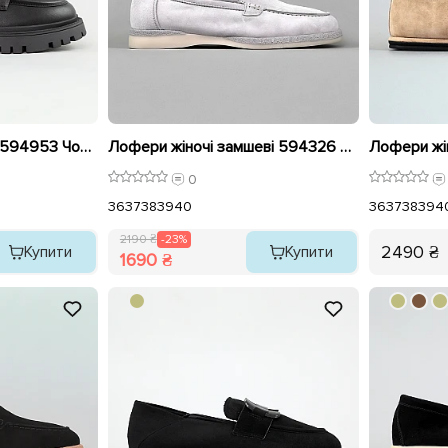
Лофери жіночі шкіра 594953 Чорні
Лофери жіночі замшеві 594326 Сірі розпродаж
0
36
37
38
39
40
36
37
38
39
4
2190 ₴
-23%
2490 ₴
Купити
Купити
1690 ₴