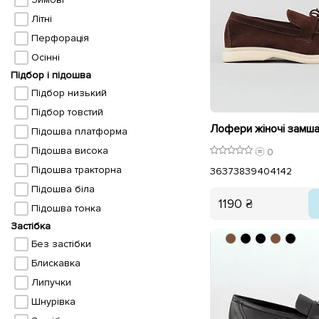
Літні
Перфорація
Осінні
Підбор і підошва
Підбор низький
Підбор товстий
Підошва платформа
Підошва висока
0
Підошва тракторна
36
37
38
39
40
41
42
Підошва біла
1190 ₴
Підошва тонка
Застібка
Без застібки
Блискавка
Липучки
Шнурівка