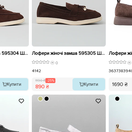
Лофери жіночі замша 595304 Шоколадні
Лофери жіночі замша 595305 Шоколадні розпродаж
0
41
42
36
37
38
39
4
1190 ₴
-25%
1690 ₴
Купити
Купити
890 ₴