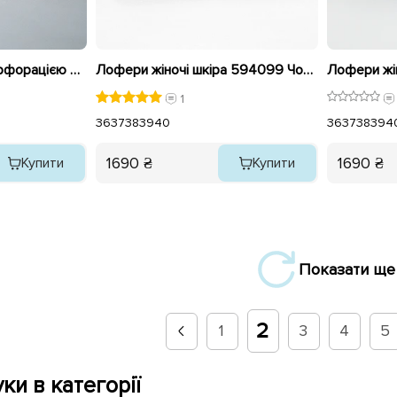
Мокасини жіночі з перфорацією 594304 Бежеві
Лофери жіночі шкіра 594099 Чорні
1
36
37
38
39
40
36
37
38
39
4
1690 ₴
1690 ₴
Купити
Купити
Показати ще
2
1
3
4
5
ки в категорії