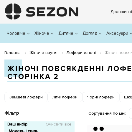
Дропшиппі
Чоловіче
Жіноче
Дитяче
Догляд
Аксесуари
Головна
Жіноче взуття
Лофери жіночі
Жіночі повся
ЖІНОЧІ ПОВСЯКДЕННІ ЛОФ
СТОРІНКА 2
Замшеві лофери
Літні лофери
Чорні лофери
Шкі
Фільтр
Сортування по ціні:
Ваш вибір:
Очистити все
Модель і стиль