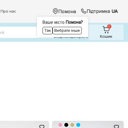
Підтримка
Помона
UA
Про нас
Ваше місто
Помона?
1
1
0
Так
Вибрати інше
Вхідні
Вхiд
Обране
Кошик