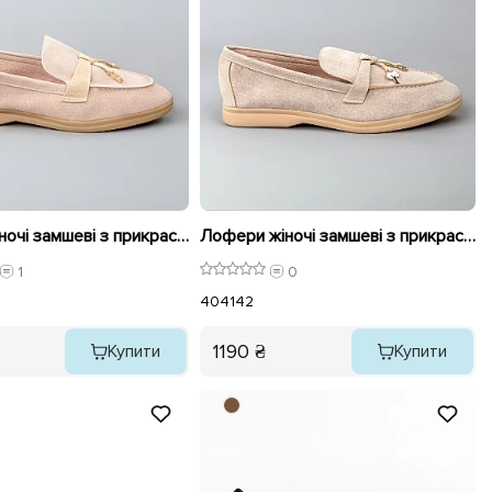
Лофери жіночі замшеві з прикрасами 595656 Бежеві
Лофери жіночі замшеві з прикрасами 594736 Бежеві
1
0
40
41
42
1190 ₴
Купити
Купити