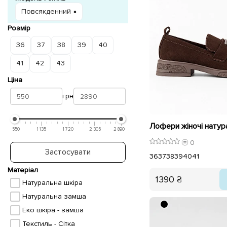
Повсякденний
Розмір
36
37
38
39
40
41
42
43
Ціна
грн
550
1 135
1 720
2 305
2 890
0
Застосувати
36
37
38
39
40
41
Матеріал
1390 ₴
Натуральна шкіра
Натуральна замша
Еко шкіра - замша
Текстиль - Сітка