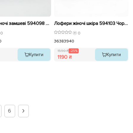
Лофери жіночі замшеві 594098 Чорні
Лофери жіночі шкіра 594103 Чорні розпродаж
0
0
0
36
38
39
40
1590 ₴
-25%
Купити
Купити
1190 ₴
6