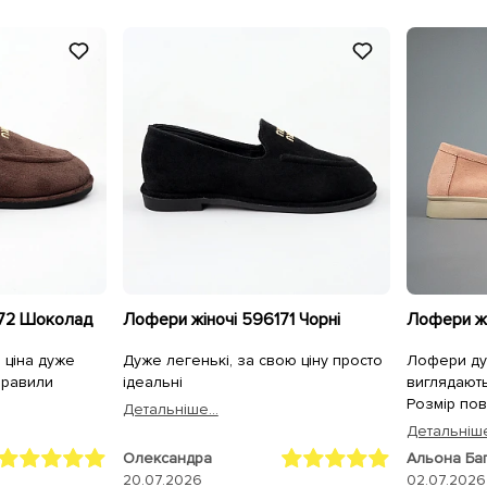
172 Шоколад
Лофери жіночі 596171 Чорні
 ціна дуже
Дуже легенькі, за свою ціну просто
Лофери ду
правили
ідеальні
виглядають
Розмір пов
Детальнiше...
на вузьку н
Детальнiше
але це роб
Олександра
Альона Ба
замш дуже м
20.07.2026
02.07.2026