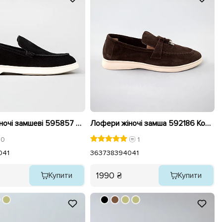
Лофери жіночі замшеві 595857 Чорні
Лофери жіночі замша 592186 Коричневі
0
1
0
41
36
37
38
39
40
41
1990 ₴
Купити
Купити