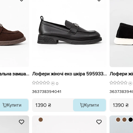
Лофери жіночі натуральна замша 595934 Коричневі
Лофери жіночі еко шкіра 595933 Чорні
0
36
37
38
39
40
41
36
37
38
39
4
1390 ₴
1390 ₴
Купити
Купити