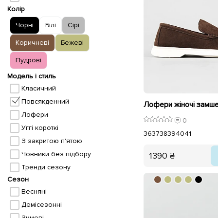
Колір
Чорні
Білі
Сірі
Коричневі
Бежеві
Пудрові
Модель і стиль
Класичний
Повсякденний
Лофери
0
Уггі короткі
36
37
38
39
40
41
З закритою п'ятою
Човники без підбору
1390 ₴
Тренди сезону
Сезон
Весняні
Демісезонні
Зимові