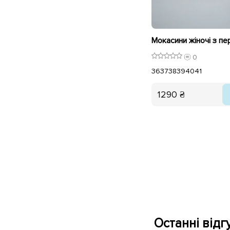
0
36
37
38
39
40
41
1290 ₴
Останні відгу