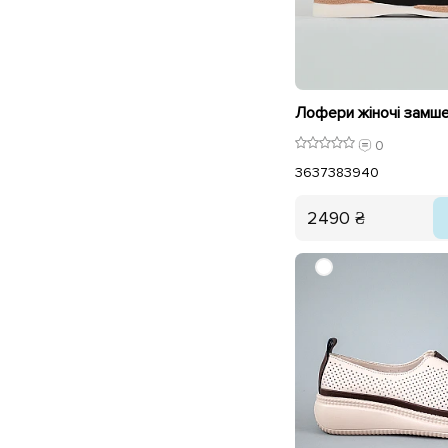
0
36
37
38
39
40
2490 ₴