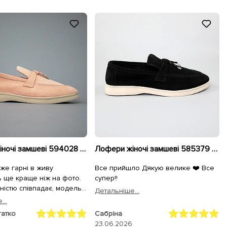
Лофери жіночі замшеві 594028 Пудрові
Лофери жіночі замшеві 585379 Чорні
же гарні в живу
Все прийшло Дякую велике ❤️ Все
 ще краще ніж на фото.
супер!!
ністю співпадає, модель
Детальнiше...
огу, колір трохи світліший
...
ить їх більш елегантними,
гатко
Сабріна
ʼякий. Легенькі, мʼякі та
23.06.2026