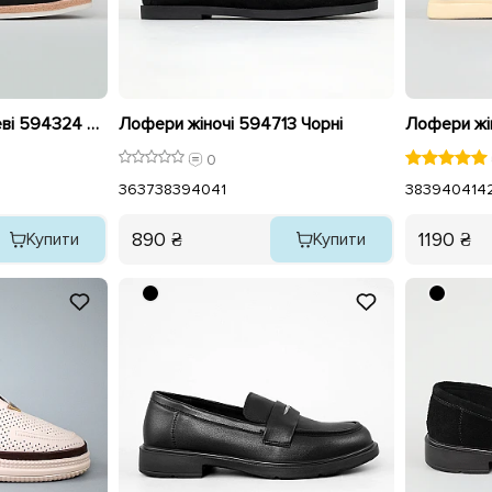
Лофери жіночі замшеві 594324 Чорні
Лофери жіночі 594713 Чорні
0
36
37
38
39
40
41
38
39
40
41
4
890 ₴
1190 ₴
Купити
Купити