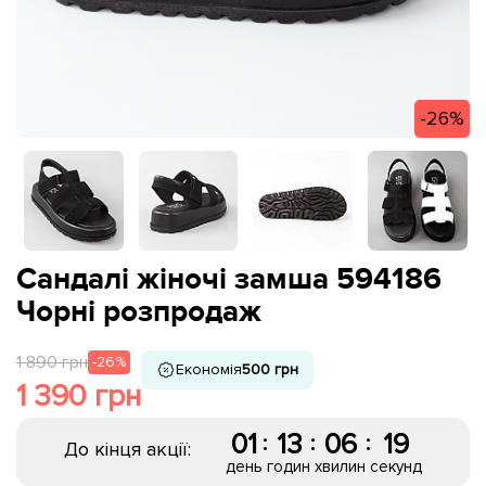
-26%
Сандалі жіночі замша 594186
Чорні розпродаж
1 890 грн
-26%
Економія
500 грн
1 390 грн
01
13
06
18
:
:
:
До кінця акції:
день
годин
хвилин
секунд