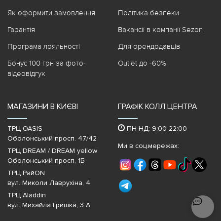
Як оформити замовлення
Політика безпеки
Гарантія
Вакансії в компанії Sezon
Програма лояльності
Для орендодавців
Бонус 100 грн за фото-
Outlet до -60%
відеовідгук
МАГАЗИНИ В КИЄВІ
ГРАФІК КОЛЛ ЦЕНТРА
ТРЦ OASIS
ПН-НД: 9:00-22:00
Оболонський просп. 47/42
Ми в соц.мережах:
ТРЦ DREAM / DREAM yellow
Оболонський просп, 1Б
ТРЦ РайON
вул. Миколи Лаврухіна, 4
ТРЦ Aladdin
вул. Михайла Гришка, 3 А