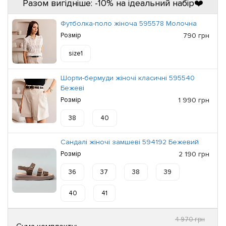
Разом вигідніше: -10% на ідеальний набір❤️
Футболка-поло жіноча 595578 Молочна
Розмір
790 грн
size1
Шорти-бермуди жіночі класичні 595540
Бежеві
Розмір
1 990 грн
38
40
Сандалі жіночі замшеві 594192 Бежевий
Розмір
2 190 грн
36
37
38
39
40
41
4 970 грн