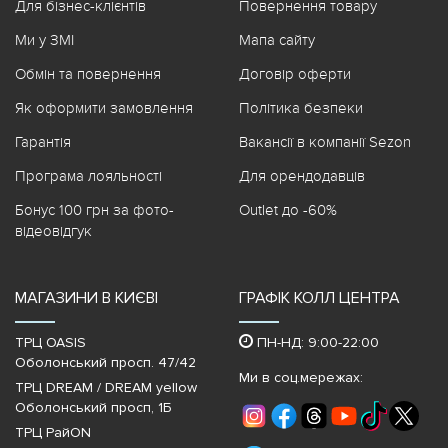
Для бізнес-клієнтів
Повернення товару
Ми у ЗМІ
Мапа сайту
Обмін та повернення
Договір оферти
Як оформити замовлення
Політика безпеки
Гарантія
Вакансії в компанії Sezon
Програма лояльності
Для орендодавців
Бонус 100 грн за фото-
Outlet до -60%
відеовідгук
МАГАЗИНИ В КИЄВІ
ГРАФІК КОЛЛ ЦЕНТРА
ТРЦ OASIS
ПН-НД: 9:00-22:00
Оболонський просп. 47/42
Ми в соц.мережах:
ТРЦ DREAM / DREAM yellow
Оболонський просп, 1Б
ТРЦ РайON