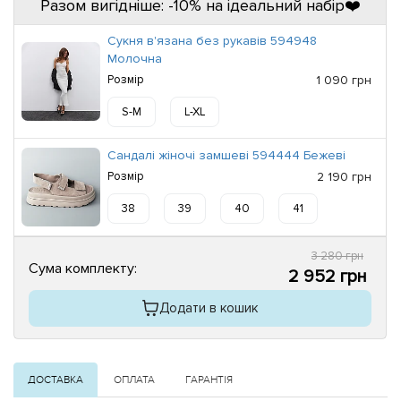
Разом вигідніше: -10% на ідеальний набір❤️
Сукня в'язана без рукавів 594948
Молочна
Розмір
1 090 грн
S-M
L-XL
Сандалі жіночі замшеві 594444 Бежеві
Розмір
2 190 грн
38
39
40
41
3 280 грн
Сума комплекту:
2 952 грн
Додати в кошик
ДОСТАВКА
ОПЛАТА
ГАРАНТІЯ