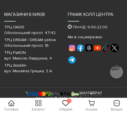
МАГАЗИНИ В КИЄВІ
ГРАФІК КОЛЛ ЦЕНТРА
ТРЦ OASIS
ПН-НД: 9:00-22:00
Оболонський просп. 47/42
Ми в соц.мережах:
ТРЦ DREAM / DREAM yellow
Оболонський просп, 1Б
ТРЦ РайON
вул. Миколи Лаврухіна, 4
ТРЦ Aladdin
Почати
діалог
вул. Михайла Гришка, 3 А
Copyright © 2010-2026 Sezon
1
Головна
Каталог
Обране
Кошик
Більше