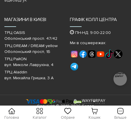
МАГАЗИНИ В КИЄВІ
ГРАФІК КОЛЛ ЦЕНТРА
ТРЦ OASIS
ПН-НД: 9:00-22:00
Оболонський просп. 47/42
Ми в соц.мережах:
ТРЦ DREAM / DREAM yellow
Оболонський просп, 1Б
ТРЦ РайON
вул. Миколи Лаврухіна, 4
ТРЦ Aladdin
Почати
діалог
вул. Михайла Гришка, 3 А
Copyright © 2010-2026 Sezon
Головна
Каталог
Обране
Кошик
Більше