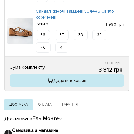
Сандалі жіночі замшеві 594446 Світло
коричневі
Розмір
1 990 грн
36
37
38
39
40
41
3 680 грн
Сума комплекту:
3 312 грн
Додати в кошик
ДОСТАВКА
ОПЛАТА
ГАРАНТІЯ
Доставка в
Ель Монте
Самовивіз з магазина