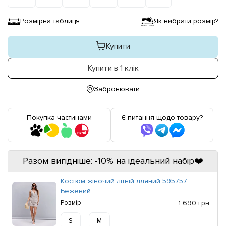
Розмірна таблиця
Як вибрати розмір?
Купити
Купити в 1 клік
Забронювати
Покупка частинами
Є питання щодо товару?
Разом вигідніше: -10% на ідеальний набір❤️
Костюм жіночий літній лляний 595757
Бежевий
Розмір
1 690 грн
S
M