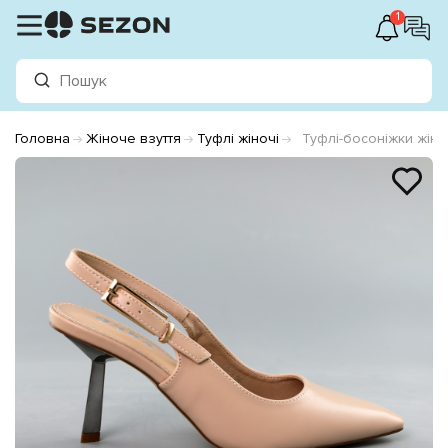
1
Головна
Жіноче взуття
Туфлі жіночі
Туфлі-босоніжки жін