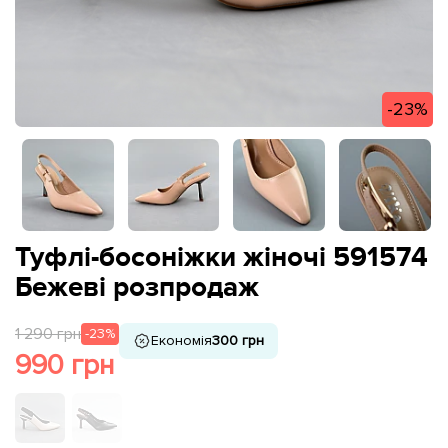
-23%
Туфлі-босоніжки жіночі 591574
Бежеві розпродаж
1 290 грн
-23%
Економія
300 грн
990 грн