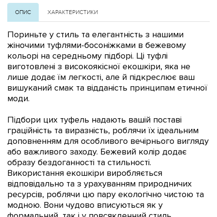
ОПИС
ХАРАКТЕРИСТИКИ
Пориньте у стиль та елегантність з нашими
жіночими туфлями-босоніжками в бежевому
кольорі на середньому підборі. Ці туфлі
виготовлені з високоякісної екошкіри, яка не
лише додає їм легкості, але й підкреслює ваш
вишуканий смак та відданість принципам етичної
моди.
Підбори цих туфель надають вашій поставі
граційність та виразність, роблячи їх ідеальним
доповненням для особливого вечірнього вигляду
або важливого заходу. Бежевий колір додає
образу бездоганності та стильності.
Використання екошкіри виробляється
відповідально та з урахуванням природничих
ресурсів, роблячи цю пару екологічно чистою та
модною. Вони чудово вписуються як у
формальний, так і у повсякденний стиль,