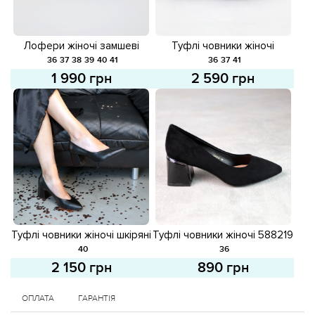
Лофери жіночі замшеві
Туфлі човники жіночі
585379 Чорні
замшеві 586634 Чорні
36
37
38
39
40
41
36
37
41
1 990 грн
2 590 грн
Туфлі човники жіночі шкіряні
Туфлі човники жіночі 588219
586635 Чорні
Чорні
40
36
2 150 грн
890 грн
ОПЛАТА
ГАРАНТІЯ