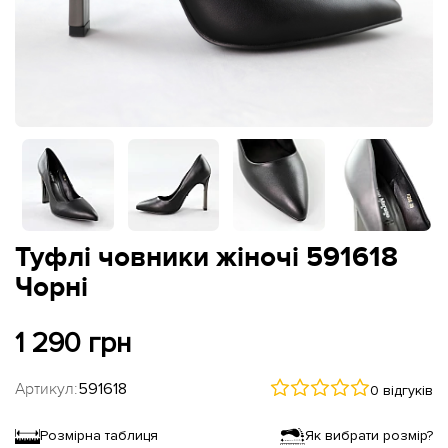
Туфлі човники жіночі 591618
Чорні
1 290 грн
Артикул:
591618
0 відгуків
Розмірна таблиця
Як вибрати розмір?