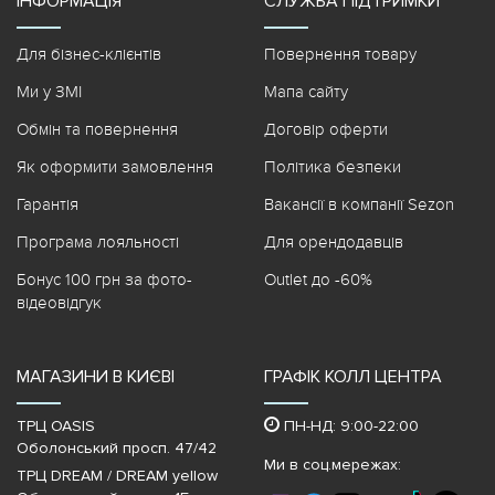
ІНФОРМАЦІЯ
СЛУЖБА ПІДТРИМКИ
Для бізнес-клієнтів
Повернення товару
Ми у ЗМІ
Мапа сайту
Обмін та повернення
Договір оферти
Як оформити замовлення
Політика безпеки
Гарантія
Вакансії в компанії Sezon
Програма лояльності
Для орендодавців
Бонус 100 грн за фото-
Outlet до -60%
відеовідгук
МАГАЗИНИ В КИЄВІ
ГРАФІК КОЛЛ ЦЕНТРА
ТРЦ OASIS
ПН-НД: 9:00-22:00
Оболонський просп. 47/42
Ми в соц.мережах:
ТРЦ DREAM / DREAM yellow