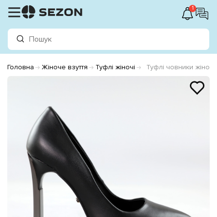
1
Головна
Жіноче взуття
Туфлі жіночі
Туфлі човники жіночі