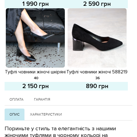
1 990 грн
2 590 грн
Туфлі човники жіночі шкіряні
Туфлі човники жіночі 588219
586635 Чорні
Чорні
40
36
2 150 грн
890 грн
ОПЛАТА
ГАРАНТІЯ
ОПИС
ХАРАКТЕРИСТИКИ
Пориньте у стиль та елегантність з нашими
жіночими туфлями в чорному кольорі на