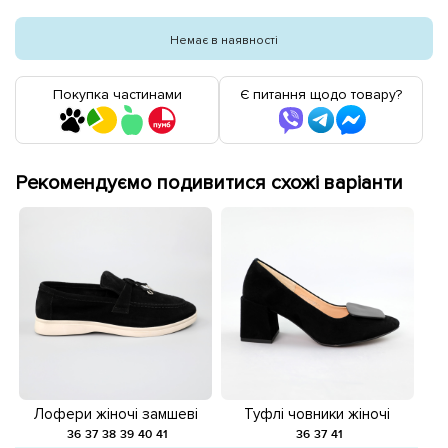
Немає в наявності
Покупка частинами
Є питання щодо товару?
Рекомендуємо подивитися схожі варіанти
Лофери жіночі замшеві
Туфлі човники жіночі
585379 Чорні
замшеві 586634 Чорні
36
37
38
39
40
41
36
37
41