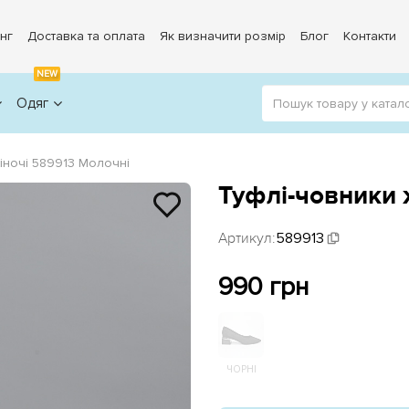
нг
Доставка та оплата
Як визначити розмір
Блог
Контакти
NEW
Одяг
іночі 589913 Молочні
Туфлі-човники 
Артикул:
589913
990 грн
ЧОРНІ