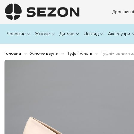
Дропшиппі
Чоловіче
Жіноче
Дитяче
Догляд
Аксесуари
Головна
Жіноче взуття
Туфлі жіночі
Туфлі-човники ж