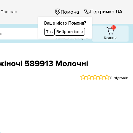
Підтримка
Помона
UA
Про нас
Ваше місто
Помона?
1
1
0
Так
Вибрати інше
Вхідні
Вхiд
Обране
Кошик
жіночі 589913 Молочні
0 відгуків