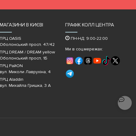
МАГАЗИНИ В КИЄВІ
ГРАФІК КОЛЛ ЦЕНТРА
ТРЦ OASIS
ПН-НД: 9:00-22:00
Оболонський просп. 47/42
Ми в соц.мережах:
ТРЦ DREAM / DREAM yellow
Оболонський просп, 1Б
ТРЦ РайON
вул. Миколи Лаврухіна, 4
ТРЦ Aladdin
вул. Михайла Гришка, 3 А