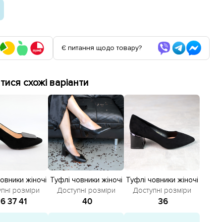
Є питання щодо товару?
ися схожі варіанти
овники жіночі
Туфлі човники жіночі
Туфлі човники жіночі
еві 586634
шкіряні 586635 Чорні
588219 Чорні
пні розміри
Доступні розміри
Доступні розміри
Чорні
36
37
41
40
36