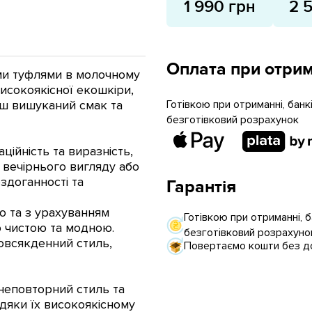
1 990 грн
2 
Оплата при отрим
ими туфлями в молочному
 високоякісної екошкіри,
аш вишуканий смак та
Готівкою при отриманні, бан
безготівковий розрахунок
ційність та виразність,
 вечірнього вигляду або
здоганності та
Гарантія
о та з урахуванням
Готівкою при отриманні, 
о чистою та модною.
безготівковий розрахуно
повсякденний стиль,
Повертаємо кошти без до
й неповторний стиль та
дяки їх високоякісному