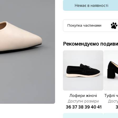
Немає в наявності
Покупка частинами
Рекомендуємо подивит
Лофери жіночі
Туфлі ч
замшеві 585379
замш
Доступні розміри
Досту
Чорні
36
37
38
39
40
41