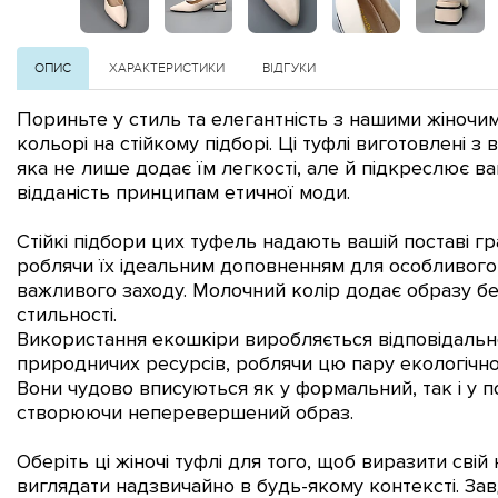
ОПИС
ХАРАКТЕРИСТИКИ
ВІДГУКИ
Пориньте у стиль та елегантність з нашими жіноч
кольорі на стійкому підборі. Ці туфлі виготовлені з
яка не лише додає їм легкості, але й підкреслює в
відданість принципам етичної моди.
Стійкі підбори цих туфель надають вашій поставі гра
роблячи їх ідеальним доповненням для особливого
важливого заходу. Молочний колір додає образу бе
стильності.
Використання екошкіри виробляється відповідальн
природничих ресурсів, роблячи цю пару екологічн
Вони чудово вписуються як у формальний, так і у 
створюючи неперевершений образ.
Оберіть ці жіночі туфлі для того, щоб виразити сві
виглядати надзвичайно в будь-якому контексті. Зав