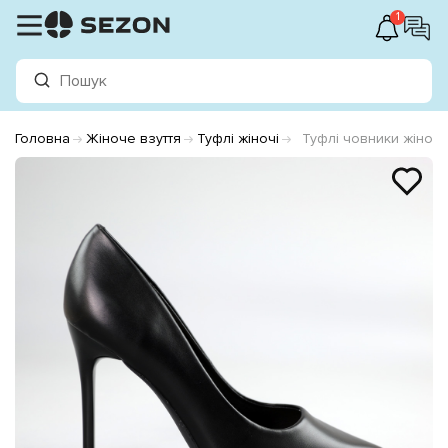
1
Головна
Жіноче взуття
Туфлі жіночі
Туфлі човники жіночі