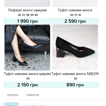
Лофери жіночі замшеві
Туфлі човники жіночі
585379 Чорні
замшеві 586634 Чорні
36
37
38
39
40
36
37
41
1 990 грн
2 590 грн
Туфлі човники жіночі шкіряні
Туфлі човники жіночі 588219
586635 Чорні
Чорні
40
36
2 150 грн
890 грн
ОПЛАТА
ГАРАНТІЯ