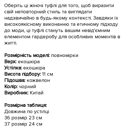
Оберіть ці жіночі туфлі для того, щоб виразити
свій неповторний стиль та виглядати
надзвичайно в будь-якому контексті. Завдяки їх
високоякісному виконанню та етичному підходу
до моди, ці туфлі стануть вашим невід'ємним
елементом гардеробу для особливих моментів в
житті.
Розмірність моделі:
повно
мірки
Верх:
екошкіра
Устілка:
екошкіра
Висота підбору:
11 см
Підошва:
кожвелон
Колір:
чорн
ий
Виробник:
Китай
Розмірна таблиця:
Довжина по устілці
36 розмір 23 см
37 розмір 24
см