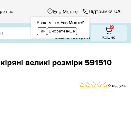
Підтримка
Ель Монте
UA
ро нас
Ваше місто
Ель Монте?
1
1
0
Так
Вибрати інше
Вхідні
Вхiд
Обране
Кошик
кіряні великі розміри 591510
0 відгуків