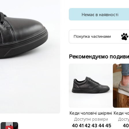
Немає в наявності
Покупка частинами
Рекомендуємо подивит
Кеди чоловічі шкіряні
Кеди чо
4S 581934 Чорні
4S 5
Доступні розміри
Досту
40
41
42
43
44
45
40