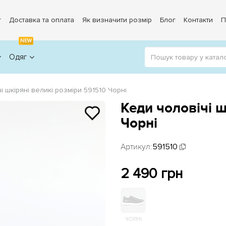
г
Доставка та оплата
Як визначити розмір
Блог
Контакти
П
NEW
Одяг
і шкіряні великі розміри 591510 Чорні
Кеди чоловічі ш
Чорні
Артикул:
591510
2 490 грн
ЧОРНІ