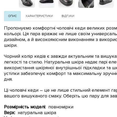
ОПИС
ХАРАКТЕРИСТИКИ
ВІДГУКИ
Пропонуємо комфортні чоловічі кеди великих розм
кольорі.
Ця пара вражає не лише своїм универсаль
дизайном, а й високоякісним виконанням з викори
шкіри.
Чорний колір кедів є завжди актуальним та вишукани
легкості та стилю.
Натуральна шкіра надає парі еле
використання шкіряної внутрішньої підкладки та ш
устілки забезпечує комфорт та максимальну зручні
дня.
Ці чоловічі кеди – це не лише стильний елемент га
вашого вишуканого смаку.
Оберіть цю пару для за
Розмірність моделі:
повномірки
Верх:
натуральна шкіра