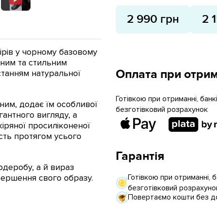
2 990 грн
2 
ірів у чорному базовому
ним та стильним
Оплата при отрим
станням натуральної
Готівкою при отриманні, бан
м, додає їм особливої ​​
безготівковий розрахунок
гантного вигляду, а
кіряної просиліконеної
сть протягом усього
Гарантія
рдеробу, а й вираз
вершення свого образу.
Готівкою при отриманні, 
безготівковий розрахуно
Повертаємо кошти без до