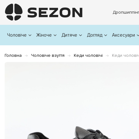
Дропшиппін
Чоловіче
Жіноче
Дитяче
Догляд
Аксесуари
Головна
Чоловіче взуття
Кеди чоловічі
Кеди чоловіч