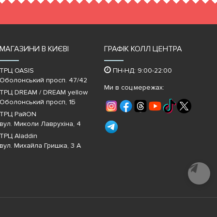
МАГАЗИНИ В КИЄВІ
ГРАФІК КОЛЛ ЦЕНТРА
ТРЦ OASIS
ПН-НД: 9:00-22:00
Оболонський просп. 47/42
Ми в соц.мережах:
ТРЦ DREAM / DREAM yellow
Оболонський просп, 1Б
ТРЦ РайON
вул. Миколи Лаврухіна, 4
ТРЦ Aladdin
вул. Михайла Гришка, 3 А
Почати
діалог