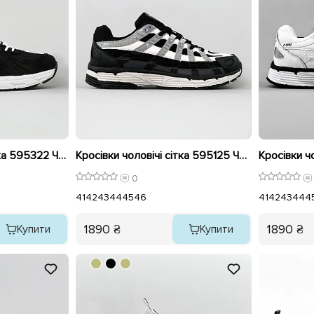
Кросівки чоловічі сітка 595322 Чорні розпродаж
Кросівки чоловічі сітка 595125 Чорні
Кросівки чо
0
41
42
43
44
45
46
41
42
43
44
4
1890 ₴
1890 ₴
Купити
Купити