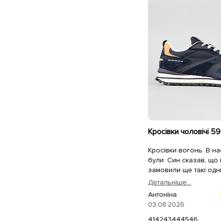
Кросівки чоловічі 5
Кросівки вогонь. В на
були. Син сказав, що
замовили ще такі одн
Детальнiше...
Антоніна
03.08.2026
41
42
43
44
45
46