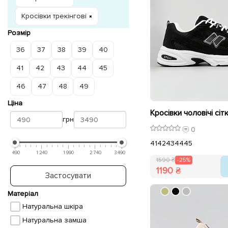
Кросівки трекінгові
Розмір
36
37
38
39
40
41
42
43
44
45
46
47
48
49
Ціна
грн
0
41
42
43
44
45
490
1 240
1 990
2 740
3 490
1590 ₴
-25%
1190 ₴
Застосувати
Матеріал
Натуральна шкіра
Натуральна замша