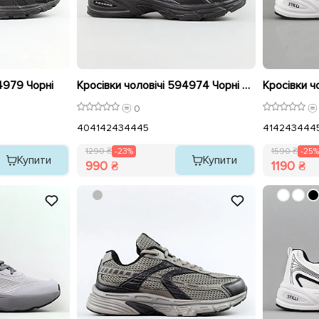
4979 Чорні
Кросівки чоловічі 594974 Чорні розпродаж
0
40
41
42
43
44
45
41
42
43
44
4
1290 ₴
-23%
1590 ₴
-25%
Купити
Купити
990 ₴
1190 ₴