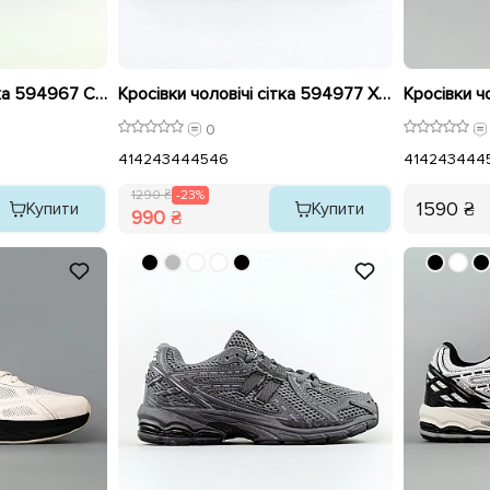
Кросівки чоловічі сітка 594967 Сірі розпродаж
Кросівки чоловічі сітка 594977 Хакі розпродаж
0
41
42
43
44
45
46
41
42
43
44
4
1290 ₴
-23%
1590 ₴
Купити
Купити
990 ₴