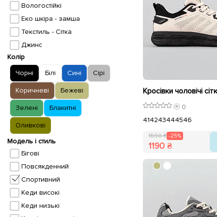
Вологостійкі
Еко шкіра - замша
Текстиль - Сітка
Джинс
Колір
Чорні
Білі
Сині
Сірі
Коричневі
Бежеві
0
Зелені
Блакитні
41
42
43
44
45
46
Оливкові
1590 ₴
-25%
Модель і стиль
1190 ₴
Бігові
Повсякденний
Спортивний
Кеди високі
Кеди низькі