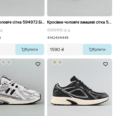
Кросівки чоловічі сітка 594972 Білі з синім
Кросівки чоловічі замшеві сітка 594973 Білі
0
0
5
41
42
43
44
45
1590 ₴
Купити
Купити