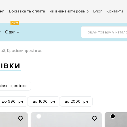
нг
Доставка та оплата
Як визначити розмір
Блог
Контакти
NEW
Одяг
ий, Кросівки трекінгові
СІВКИ
іряні кросівки
до 990 грн
до 1600 грн
до 2000 грн