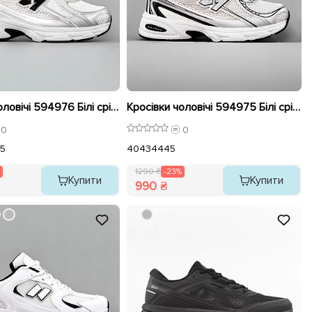
Кросівки чоловічі 594976 Білі сріблясті розпродаж
Кросівки чоловічі 594975 Білі сріблясті розпродаж
0
0
5
40
43
44
45
1290 ₴
-23%
Купити
Купити
990 ₴