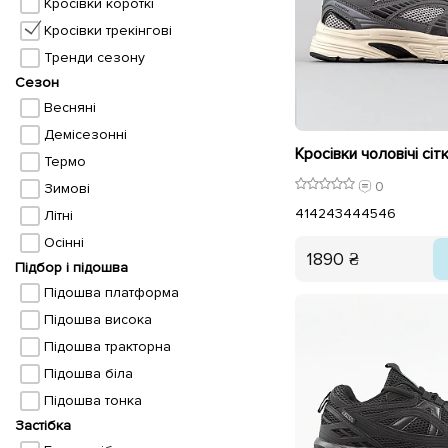
Кросівки короткі
Кросівки трекінгові
Тренди сезону
Сезон
Весняні
Демісезонні
Термо
0
Зимові
41
42
43
44
45
46
Літні
Осінні
1890 ₴
Підбор і підошва
Підошва платформа
Підошва висока
Підошва тракторна
Підошва біла
Підошва тонка
Застібка