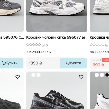
Кросівки чоловічі сітка 595076 Сірий
Кросівки чоловічі сітка 595077 Білі
0
41
42
43
44
45
46
40
42
43
44
4
1290 ₴
-23%
1890 ₴
Купити
Купити
990 ₴