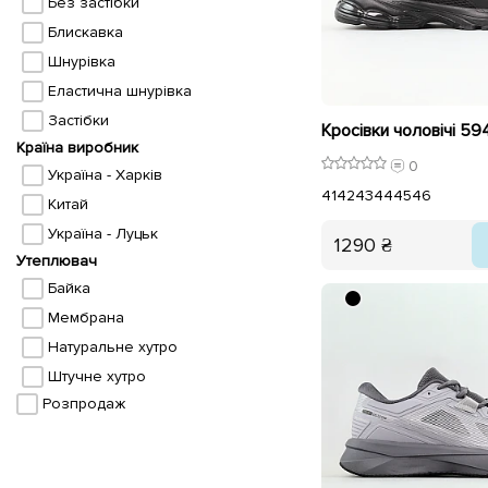
Без застібки
Блискавка
Шнурівка
Еластична шнурівка
Застібки
Кросівки чоловічі 59
Країна виробник
0
Україна - Харків
41
42
43
44
45
46
Китай
Україна - Луцьк
1290 ₴
Утеплювач
Байка
Мембрана
Натуральне хутро
Штучне хутро
Розпродаж