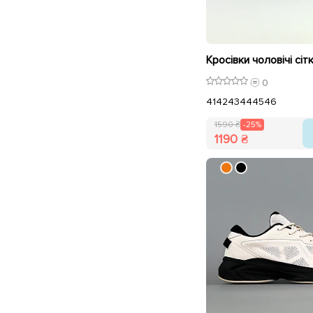
0
41
42
43
44
45
46
1590 ₴
-25%
1190 ₴