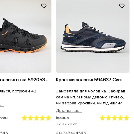
Кросівки чоловічі сітка 592053 Чорні
Кросівки чоловічі 594637 Сині
яться, потрібен 42
Замовляла для чоловіка. Забирав
сам на нп. Я йому дзвоню і питаю,
чи забрав кросівки, чи підійшли?
...
Відповідь: "Я приміряв і вирішив в
Детальнiше...
них вже і піти. Максимально зручні)"
ткин
Іванна
Дуже задоволений. Дякую!
22.07.2026
45
46
41
42
43
44
45
46