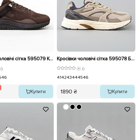
Кросівки чоловічі сітка 595079 Коричневі розпродаж
Кросівки чоловічі сітка 595078 Бежеві
0
0
5
46
41
42
43
44
45
46
1890 ₴
Купити
Купити