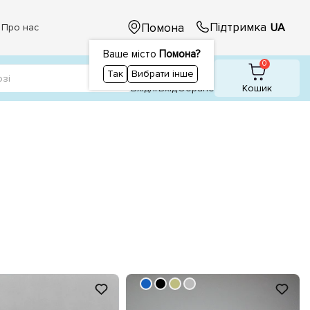
Підтримка
Помона
UA
Про нас
Ваше місто
Помона?
1
1
0
Так
Вибрати інше
Вхідні
Вхiд
Обране
Кошик