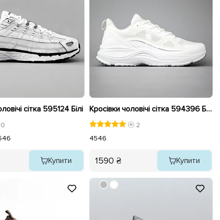
ловічі сітка 595124 Білі
Кросівки чоловічі сітка 594396 Білі
0
2
5
46
45
46
1590 ₴
Купити
Купити