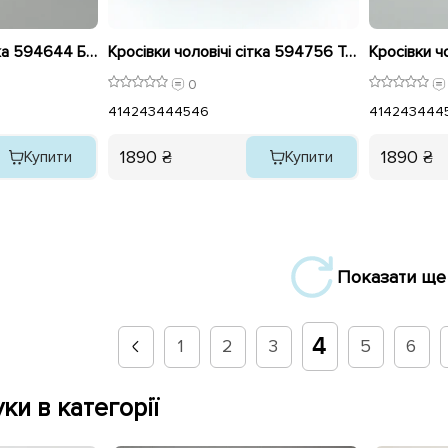
Кросівки чоловічі сітка 594644 Білі розпродаж
Кросівки чоловічі сітка 594756 Темно сірі
0
41
42
43
44
45
46
41
42
43
44
4
1890 ₴
1890 ₴
Купити
Купити
Показати ще
4
1
2
3
5
6
ки в категорії