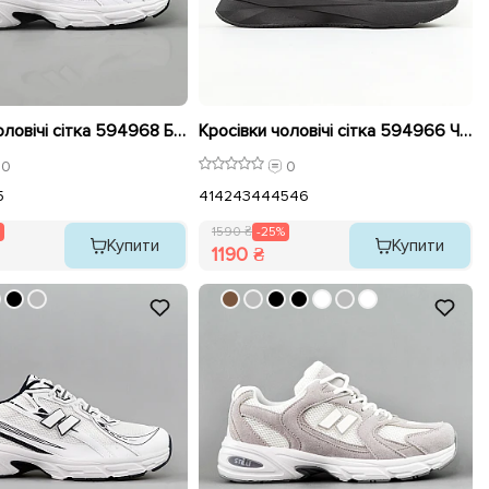
Кросівки чоловічі сітка 594968 Білі розпродаж
Кросівки чоловічі сітка 594966 Чорні розпродаж
0
0
5
41
42
43
44
45
46
1590 ₴
-25%
Купити
Купити
1190 ₴