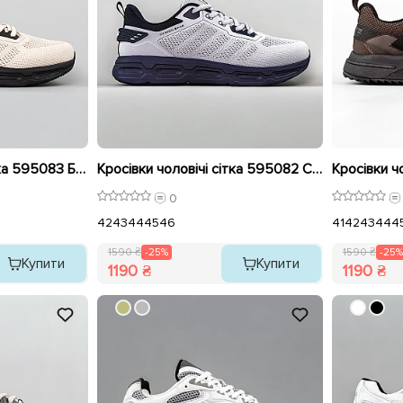
Кросівки чоловічі сітка 595083 Бежеві розпродаж
Кросівки чоловічі сітка 595082 Сірі розпродаж
0
42
43
44
45
46
41
42
43
44
4
1590 ₴
-25%
1590 ₴
-25%
Купити
Купити
1190 ₴
1190 ₴