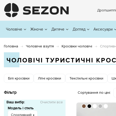
Дропшиппі
Чоловіче
Жіноче
Дитяче
Догляд
Аксесуари
Головна
Чоловіче взуття
Кросівки чоловічі
Спортивн
ЧОЛОВІЧІ ТУРИСТИЧНІ КРО
Білі кросівки
Літні кросівки
Текстильні кросівки
Шк
Фільтр
Сортування по ціні:
Ваш вибір:
Очистити все
Модель і стиль
Спортивний