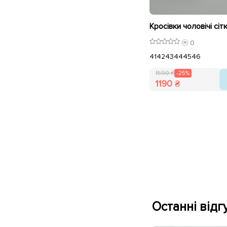
0
41
42
43
44
45
46
1590 ₴
-25%
1190 ₴
Останні відгу