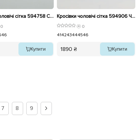
Кросівки чоловічі сітка 594758 Сріблясто-білі
Кросівки чоловічі сітка 594906 Чорні
0
0
5
46
41
42
43
44
45
46
1890 ₴
Купити
Купити
7
8
9