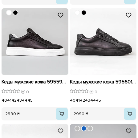
Кеды мужские кожа 595599 Черные
Кеды мужские кожа 595601 Черные
0
0
40
41
42
43
44
45
40
41
42
43
44
45
2990 ₴
2990 ₴