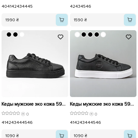
40
41
42
43
44
45
42
43
45
46
1990 ₴
1590 ₴
Кеды мужские эко кожа 595876 Черные
Кеды мужские эко кожа 595764 Черные
0
0
41
42
43
44
45
46
41
42
43
44
45
46
1090 ₴
1090 ₴