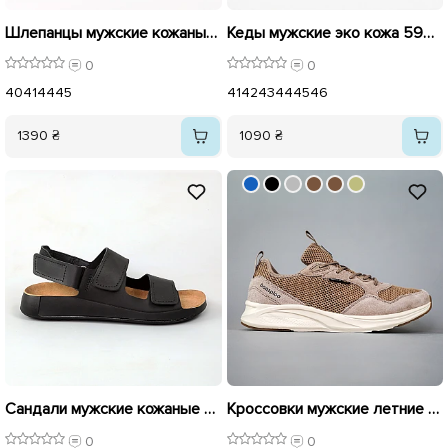
Шлепанцы мужские кожаные 589068 Черные
Кеды мужские эко кожа 595875 Черные
0
0
40
41
44
45
41
42
43
44
45
46
1390 ₴
1090 ₴
Сандали мужские кожаные на липучке 594588 Черные
Кроссовки мужские летние сетка 594387 Бежеві
0
0