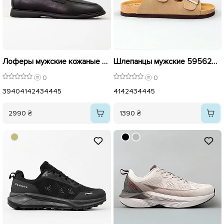
Лоферы мужские кожаные 595598 Черные
Шлепанцы мужские 595629 Бежевые
0
0
39
40
41
42
43
44
45
41
42
43
44
45
2990 ₴
1390 ₴