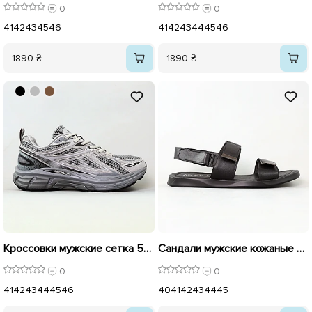
0
0
41
42
43
45
46
41
42
43
44
45
46
1890 ₴
1890 ₴
Кроссовки мужские сетка 595635 Серые
Сандали мужские кожаные 594569 Черные
0
0
41
42
43
44
45
46
40
41
42
43
44
45