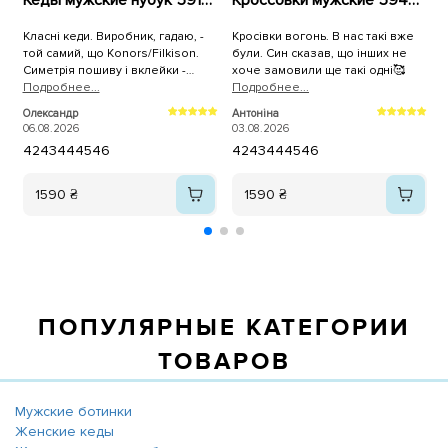
Кеды мужские нубук 591350 Серые
Кроссовки мужские 594637 Синие
Класні кеди. Виробник, гадаю, -
Кросівки вогонь. В нас такі вже
той самий, що Konors/Filkison.
були. Син сказав, що інших не
Симетрія пошиву і вклейки -
хоче замовили ще такі одні🥰
ідеальна, 100% повномірні. Лише
Подробнее...
Подробнее...
П
устілки раджу одразу замінити на
Олександр
Антоніна
А
анатомічні/пружні/меморі.
м
06.08.2026
03.08.2026
0
42
43
44
45
46
42
43
44
45
46
п
а
1590 ₴
1590 ₴
ПОПУЛЯРНЫЕ КАТЕГОРИИ
ТОВАРОВ
Мужские ботинки
Женские кеды