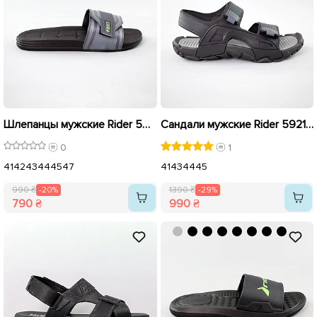
Шлепанцы мужские Rider 592276 Серые распродажа
Сандали мужские Rider 592178 Черные распродажа
0
1
41
42
43
44
45
47
41
43
44
45
990 ₴
-20%
1390 ₴
-29%
790 ₴
990 ₴