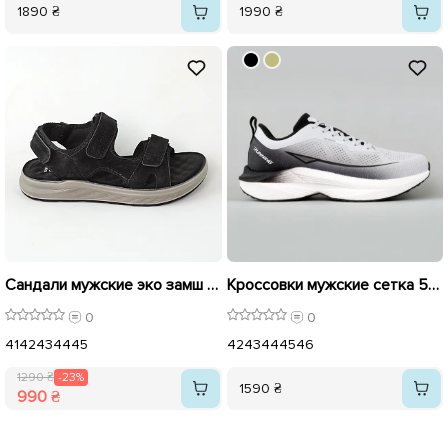
1890 ₴
1990 ₴
Сандали мужские эко замш 595431 Черные распродажа
Кроссовки мужские сетка 595409 Серый
0
0
41
42
43
44
45
42
43
44
45
46
1290 ₴
-23%
1590 ₴
990 ₴