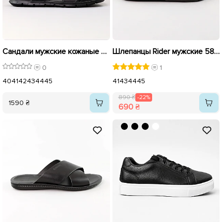
Сандали мужские кожаные 558224 Черные
Шлепанцы Rider мужские 589063 Черные распродажа
0
1
40
41
42
43
44
45
41
43
44
45
890 ₴
-22%
1590 ₴
690 ₴