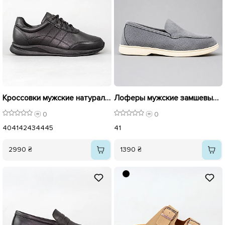
Кроссовки мужские натуральная кожа 595603 Черные
Лоферы мужские замшевые перфорация 595657 Серые
0
0
40
41
42
43
44
45
41
2990 ₴
1390 ₴