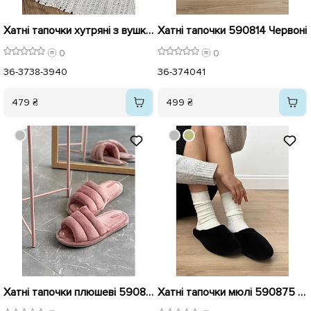
Хатні тапочки хутряні з вушками 590807 Бежеві
Хатні тапочки 590814 Червоні
0
0
36-37
38-39
40
36-37
40
41
479 ₴
499 ₴
Хатні тапочки плюшеві 590843 Лілові
Хатні тапочки мюлі 590875 Чорні