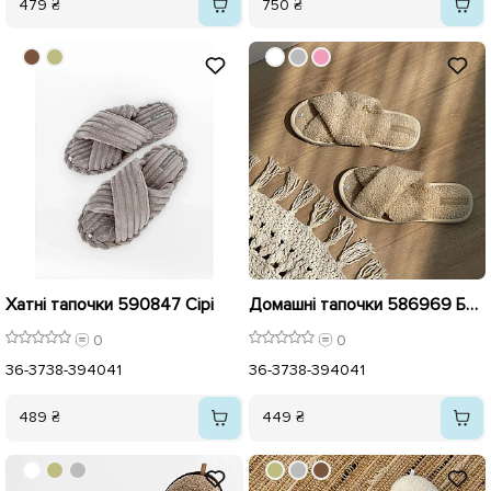
479 ₴
750 ₴
Хатні тапочки 590847 Сірі
Домашні тапочки 586969 Бежеві
0
0
36-37
38-39
40
41
36-37
38-39
40
41
489 ₴
449 ₴