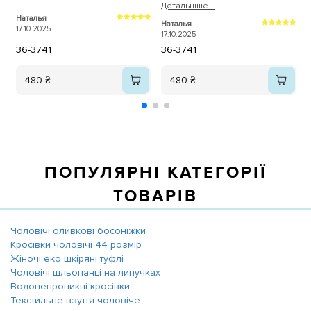
друзьям!!!
Детальнiше...
п
Д
Наталья
Наталья
В
17.10.2025
17.10.2025
3
36-37
41
36-37
41
480 ₴
480 ₴
ПОПУЛЯРНІ КАТЕГОРІЇ
ТОВАРІВ
Чоловічі оливкові босоніжки
Кросівки чоловічі 44 розмір
Жіночі еко шкіряні туфлі
Чоловічі шльопанці на липучках
Водонепроникні кросівки
Текстильне взуття чоловіче