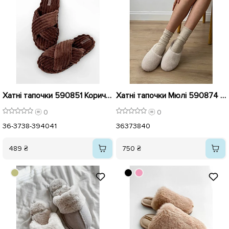
Хатні тапочки 590851 Коричневі
Хатні тапочки Мюлі 590874 Бежеві
0
0
36-37
38-39
40
41
36
37
38
40
489 ₴
750 ₴