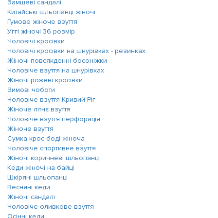
Замшеві сандалі
Китайські шльопанці жіночі
Гумове жіноче взуття
Уггі жіночі 36 розмір
Чоловічі кросівки
Чоловічі кросівки на шнурівках - резинках
Жіночі повсякденні босоніжки
Чоловіче взуття на шнурівках
Жіночі рожеві кросівки
Зимові чоботи
Чоловіче взуття Кривий Ріг
Жіноче літнє взуття
Чоловіче взуття перфорація
Жіноче взуття
Сумка крос-боді жіноча
Чоловіче спортивне взуття
Жіночі коричневі шльопанці
Кеди жіночі на байці
Шкіряні шльопанці
Весняні кеди
Жіночі сандалі
Чоловіче оливкове взуття
Осінні кеди