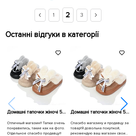
2
1
3
Останні відгуки в категорії
Домашні тапочки жіночі 591150 Чорні
Домашні тапочки жіночі 591150 Чорні
Отличный магазин!! Тапки очень
Спасибо магазину и продавцу за
С
понравились, такие как на фото.
товар!Я довольна покупкой,
п
Отдельное спасибо продавцу!!
рекомендую ваш магазин своим
Д