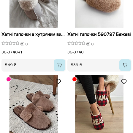
Хатні тапочки з хутряним виворотом 590858 Сірі
Хатні тапочки 590797 Бежеві
0
0
36-37
40
41
36-37
40
549 ₴
539 ₴