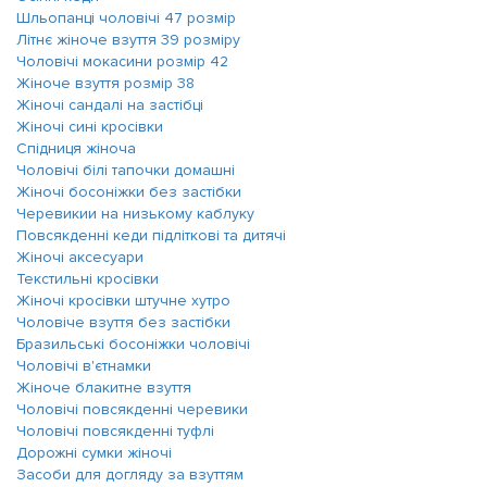
Шльопанці чоловічі 47 розмір
Літнє жіноче взуття 39 розміру
Чоловічі мокасини розмір 42
Жіноче взуття розмір 38
Жіночі сандалі на застібці
Жіночі сині кросівки
Спідниця жіноча
Чоловічі білі тапочки домашні
Жіночі босоніжки без застібки
Черевикии на низькому каблуку
Повсякденні кеди підліткові та дитячі
Жіночі аксесуари
Текстильні кросівки
Жіночі кросівки штучне хутро
Чоловіче взуття без застібки
Бразильські босоніжки чоловічі
Чоловічі в'єтнамки
Жіноче блакитне взуття
Чоловічі повсякденні черевики
Чоловічі повсякденні туфлі
Дорожні сумки жіночі
Засоби для догляду за взуттям