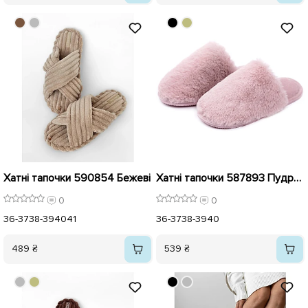
Хатні тапочки 590854 Бежеві
Хатні тапочки 587893 Пудрові
0
0
36-37
38-39
40
41
36-37
38-39
40
489 ₴
539 ₴