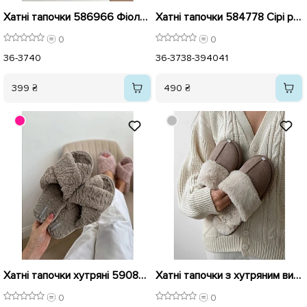
Хатні тапочки 586966 Фіолетові
Хатні тапочки 584778 Сірі рожеві
0
0
36-37
40
36-37
38-39
40
41
399 ₴
490 ₴
Хатні тапочки хутряні 590832 Сірі
Хатні тапочки з хутряним виворотом 587726 Бежеві
0
0