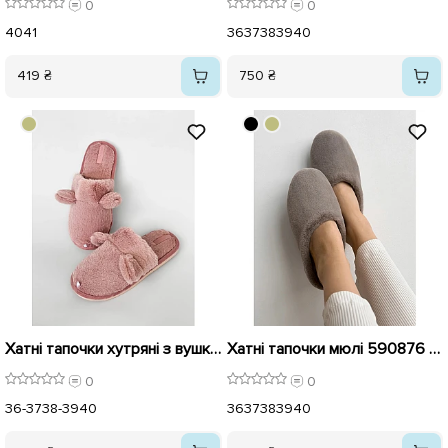
0
0
40
41
36
37
38
39
40
419 ₴
750 ₴
Хатні тапочки хутряні з вушками 590808 Рожеві
Хатні тапочки мюлі 590876 Світло-сірі
0
0
36-37
38-39
40
36
37
38
39
40