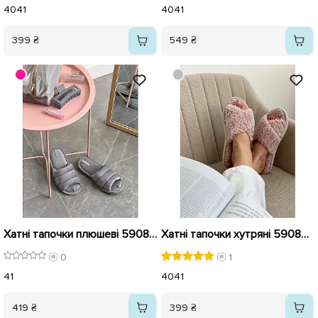
40
41
40
41
399 ₴
549 ₴
Хатні тапочки плюшеві 590839 Сірі
Хатні тапочки хутряні 590828 Рожеві
0
1
41
40
41
419 ₴
399 ₴