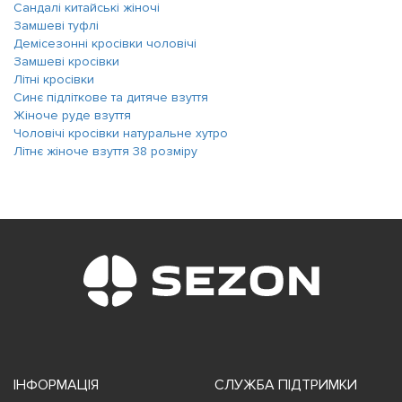
Сандалі китайські жіночі
Замшеві туфлі
Демісезонні кросівки чоловічі
Замшеві кросівки
Літні кросівки
Синє підліткове та дитяче взуття
Жіноче руде взуття
Чоловічі кросівки натуральне хутро
Літнє жіноче взуття 38 розміру
ІНФОРМАЦІЯ
СЛУЖБА ПІДТРИМКИ