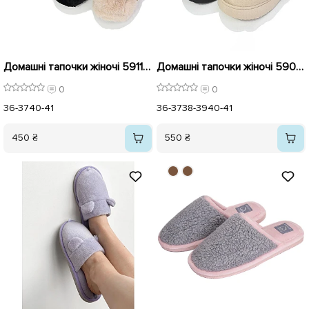
Домашні тапочки жіночі 591147 Білі
Домашні тапочки жіночі 590947 Коричневі
0
0
36-37
40-41
36-37
38-39
40-41
450 ₴
550 ₴