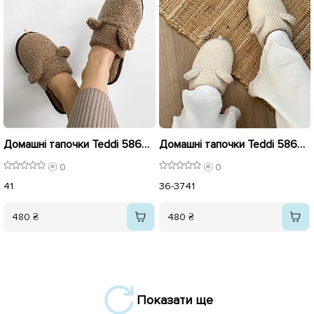
Домашні тапочки Teddi 586973 Коричневі
Домашні тапочки Teddi 586972 Білі
0
0
41
36-37
41
480 ₴
480 ₴
Показати ще