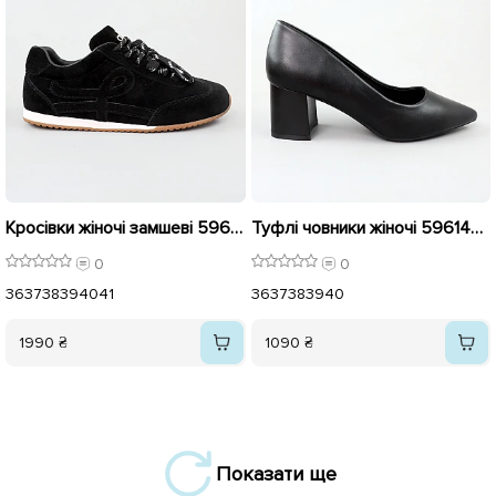
Кросівки жіночі замшеві 596120 Чорні
Туфлі човники жіночі 596145 Чорні
0
0
36
37
38
39
40
41
36
37
38
39
40
1990 ₴
1090 ₴
Показати ще