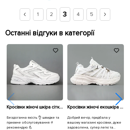
3
1
2
4
5
Останні відгуки в категорії
Кросівки жіночі шкіра сітка 594681 Білі
Кросівки жіночі екошкіра сітка 595293 Білі
Бездоганна якість 👌 швидке та
Добрий вечір, придбала у
В
приємне обслуговування 🤌
вашому магазині кросівки, дуже
п
рекомендую 💪
задоволена, супер легкі та