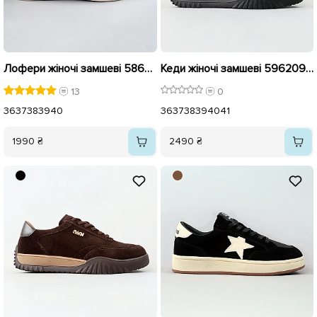
Лофери жіночі замшеві 586284 Бежеві
Кеди жіночі замшеві 596209 Чорні
13
0
36
37
38
39
40
36
37
38
39
40
41
1990 ₴
2490 ₴