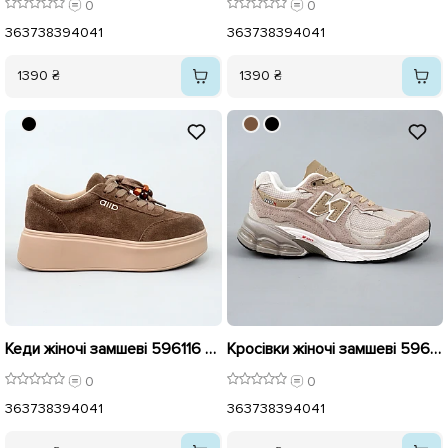
0
0
36
37
38
39
40
41
36
37
38
39
40
41
1390 ₴
1390 ₴
Кеди жіночі замшеві 596116 Бежеві
Кросівки жіночі замшеві 596123 Бежеві
0
0
36
37
38
39
40
41
36
37
38
39
40
41