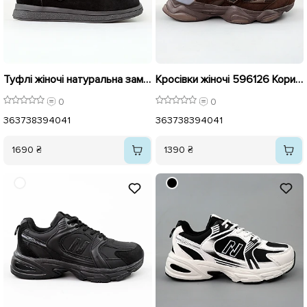
Туфлі жіночі натуральна замша 596142 Чорні
Кросівки жіночі 596126 Коричневі
0
0
36
37
38
39
40
41
36
37
38
39
40
41
1690 ₴
1390 ₴