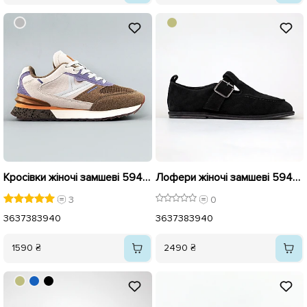
Кросівки жіночі замшеві 594329 Бежеві
Лофери жіночі замшеві 594322 Чорні
3
0
36
37
38
39
40
36
37
38
39
40
1590 ₴
2490 ₴