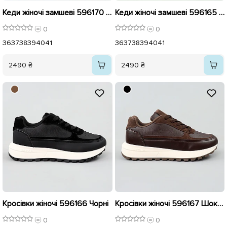
Кеди жіночі замшеві 596170 Шоколад
Кеди жіночі замшеві 596165 Чорні
0
0
36
37
38
39
40
41
36
37
38
39
40
41
2490 ₴
2490 ₴
Кросівки жіночі 596166 Чорні
Кросівки жіночі 596167 Шоколад
0
0