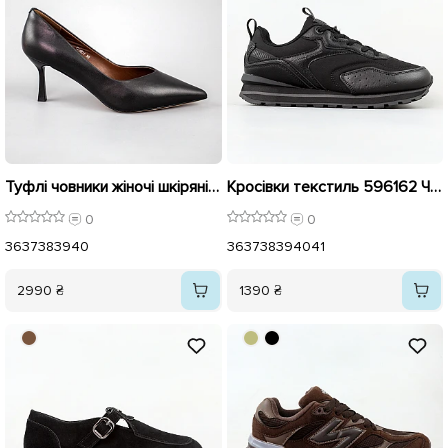
Туфлі човники жіночі шкіряні 594208 Чорні
Кросівки текстиль 596162 Чорні
0
0
36
37
38
39
40
36
37
38
39
40
41
2990 ₴
1390 ₴