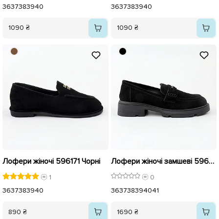
36
37
38
39
40
36
37
38
39
40
1090 ₴
1090 ₴
Лофери жіночі 596171 Чорні
Лофери жіночі замшеві 596021 Чорні
1
0
36
37
38
39
40
36
37
38
39
40
41
890 ₴
1690 ₴