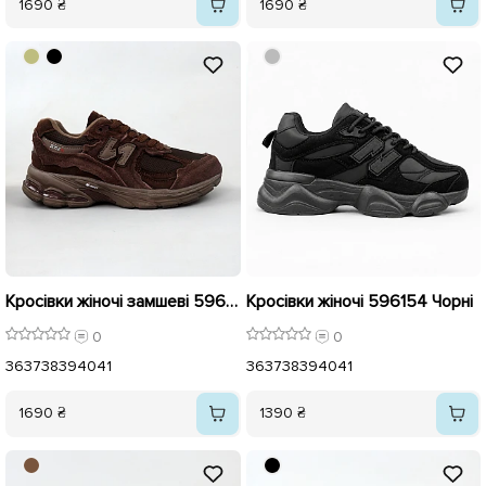
1690 ₴
1690 ₴
Кросівки жіночі замшеві 596122 Коричневі
Кросівки жіночі 596154 Чорні
0
0
36
37
38
39
40
41
36
37
38
39
40
41
1690 ₴
1390 ₴