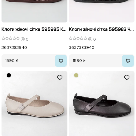
Клоги жіночі сітка 595985 Коричневий беж
Клоги жіночі сітка 595983 Чорні
0
0
36
37
38
39
40
36
37
38
39
40
1590 ₴
1590 ₴