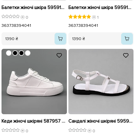
Балетки жіночі шкіра 595918 Бежеві
Балетки жіночі шкіра 595917 Чорні
0
1
36
37
38
39
40
41
36
37
38
39
40
41
1390 ₴
1390 ₴
Кеди жіночі шкіряні 587957 Білі
Сандалі жіночі шкіряні 595952 Білі
0
0