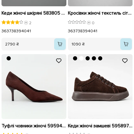
Кеди жіночі шкіряні 583805 Білі
Кросівки жіночі текстиль сітка 595939 Білі коричневі
2
0
36
37
38
39
40
41
36
37
38
39
40
41
2790 ₴
1090 ₴
Туфлі човники жіночі 595944 Коричневі
Кеди жіночі замшеві 595897 Коричневі