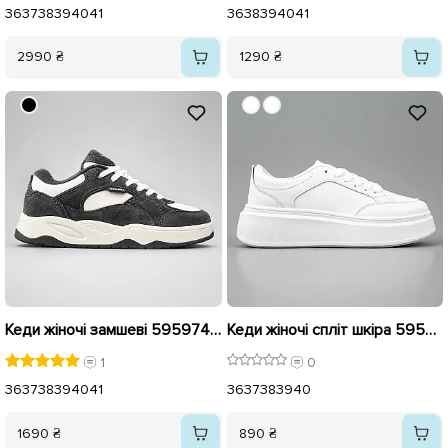
36
37
38
39
40
41
36
38
39
40
41
2990 ₴
1290 ₴
Кеди жіночі замшеві 595974 Сірі
Кеди жіночі спліт шкіра 595936 Білі
1
0
36
37
38
39
40
41
36
37
38
39
40
1690 ₴
890 ₴