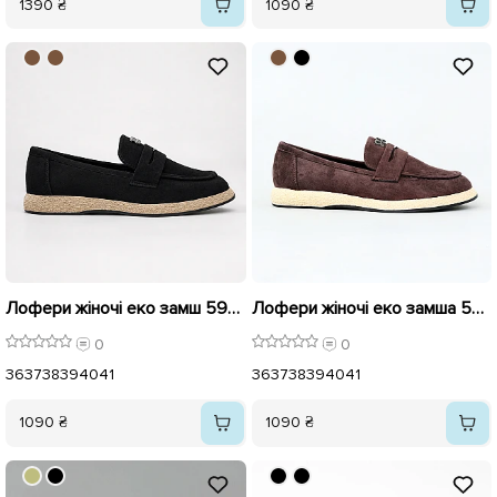
1390 ₴
1090 ₴
Лофери жіночі еко замш 595929 Чорні
Лофери жіночі еко замша 595932 Коричневі
0
0
36
37
38
39
40
41
36
37
38
39
40
41
1090 ₴
1090 ₴