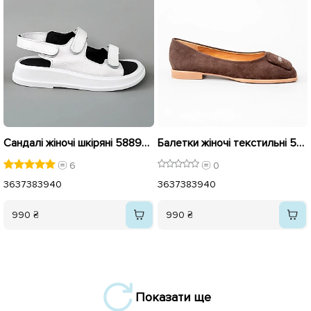
Сандалі жіночі шкіряні 588995 Білі
Балетки жіночі текстильні 595926 Коричневі
6
0
36
37
38
39
40
36
37
38
39
40
990 ₴
990 ₴
Показати ще