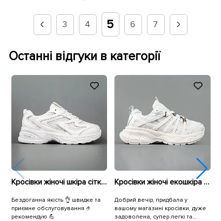
5
3
4
6
7
Останні відгуки в категорії
Кросівки жіночі шкіра сітка 594681 Білі
Кросівки жіночі екошкіра сітка 595293 Білі
Бездоганна якість 👌 швидке та
Добрий вечір, придбала у
В
приємне обслуговування 🤌
вашому магазині кросівки, дуже
п
рекомендую 💪
задоволена, супер легкі та