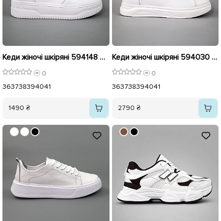
Кеди жіночі шкіряні 594148 Білі
Кеди жіночі шкіряні 594030 Білі
0
0
36
37
38
39
40
41
36
37
38
39
40
41
1490 ₴
2790 ₴