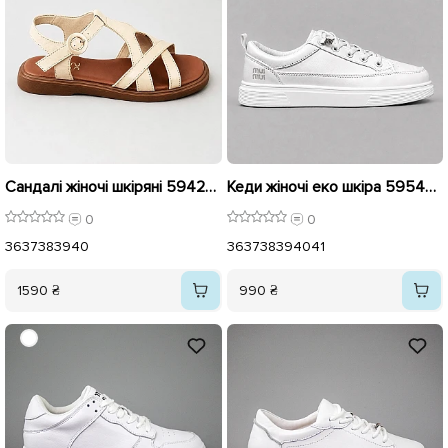
Сандалі жіночі шкіряні 594246 Бежеві
Кеди жіночі еко шкіра 595444 Білі
0
0
36
37
38
39
40
36
37
38
39
40
41
1590 ₴
990 ₴