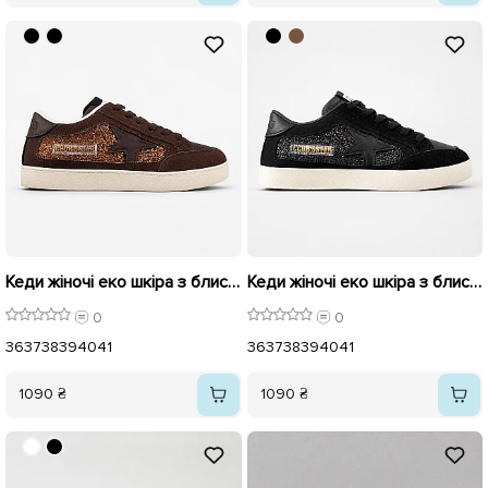
Кеди жіночі еко шкіра з блискучими вставками 595982 Коричневі
Кеди жіночі еко шкіра з блискучими вставками 595981 Чорні
0
0
36
37
38
39
40
41
36
37
38
39
40
41
1090 ₴
1090 ₴