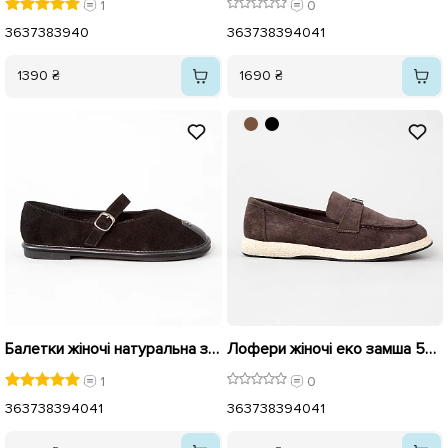
1
0
36
37
38
39
40
36
37
38
39
40
41
1390 ₴
1690 ₴
Балетки жіночі натуральна замш 595919 Чорні
Лофери жіночі еко замша 595931 Коричневі
1
0
36
37
38
39
40
41
36
37
38
39
40
41