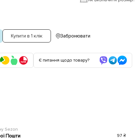
Купити в 1 клік
Забронювати
Є питання щодо товару?
ину Sezon
вої Пошти
97 ₴