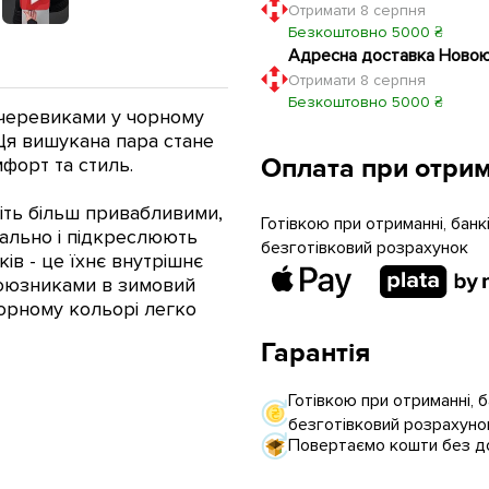
Отримати 8 серпня
Безкоштовно 5000 ₴
Адресна доставка Ново
Отримати 8 серпня
Безкоштовно 5000 ₴
черевиками у чорному
 Ця вишукана пара стане
Оплата при отрим
форт та стиль.
віть більш привабливими,
Готівкою при отриманні, бан
еально і підкреслюють
безготівковий розрахунок
ів - це їхнє внутрішнє
союзниками в зимовий
чорному кольорі легко
Гарантія
Готівкою при отриманні, 
безготівковий розрахуно
Повертаємо кошти без до