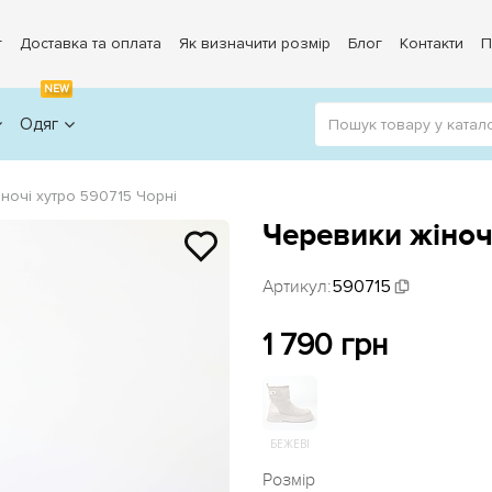
г
Доставка та оплата
Як визначити розмір
Блог
Контакти
П
NEW
Одяг
ночі хутро 590715 Чорні
Черевики жіноч
Артикул:
590715
1 790 грн
БЕЖЕВІ
Розмір