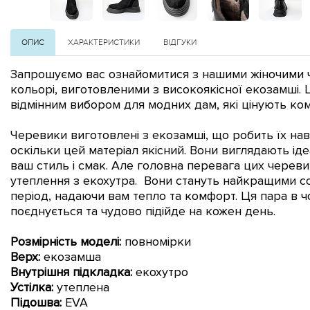
ОПИС
ХАРАКТЕРИСТИКИ
ВІДГУКИ
Запрошуємо вас ознайомитися з нашими жіночими 
кольорі, виготовленими з високоякісної екозамші.
відмінним вибором для модних дам, які цінують ком
Черевики виготовлені з екозамші, що робить їх на
оскільки цей матеріал якісний. Вони виглядають ід
ваш стиль і смак. Але головна перевага цих черевик
утеплення з екохутра. Вони стануть найкращими 
період, надаючи вам тепло та комфорт. Ця пара в 
поєднується та чудово підійде на кожен день.
Розмірність моделі:
повномірки
Верх:
екозамша
Внутрішня підкладка:
екохутро
Устілка:
утеплена
Підошва:
EVA