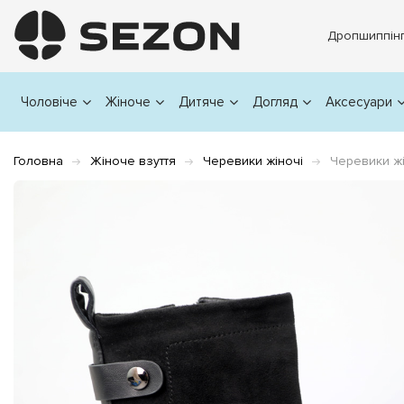
Дропшиппін
Чоловіче
Жіноче
Дитяче
Догляд
Аксесуари
Головна
Жіноче взуття
Черевики жіночі
Черевики жі