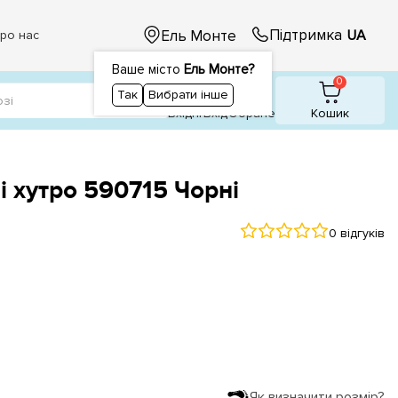
Підтримка
Ель Монте
UA
ро нас
Ваше місто
Ель Монте?
1
1
0
Так
Вибрати інше
Вхідні
Вхiд
Обране
Кошик
і хутро 590715 Чорні
0 відгуків
Як визначити розмір?