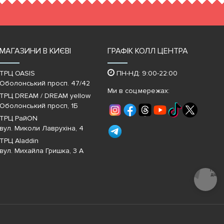
МАГАЗИНИ В КИЄВІ
ГРАФІК КОЛЛ ЦЕНТРА
ТРЦ OASIS
ПН-НД: 9:00-22:00
Оболонський просп. 47/42
Ми в соц.мережах:
ТРЦ DREAM / DREAM yellow
Оболонський просп, 1Б
ТРЦ РайON
вул. Миколи Лаврухіна, 4
ТРЦ Aladdin
вул. Михайла Гришка, 3 А
Почати
діалог