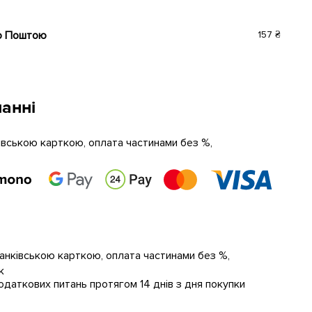
ю Поштою
157 ₴
анні
ківською карткою, оплата частинами без %,
банківською карткою, оплата частинами без %,
к
даткових питань протягом 14 днів з дня покупки