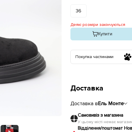
36
Деякі розміри закінчуються
Купити
Покупка частинами
Доставка
Доставка в
Ель Монте
Самовивіз з магазина
У цьому місті немає магаз
Відділення/поштомат Но