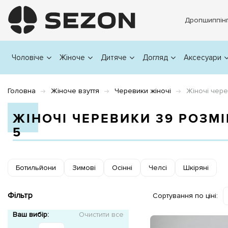
Дропшиппін
Чоловіче
Жіноче
Дитяче
Догляд
Аксесуари
Головна
Жіноче взуття
Черевики жіночі
Жіночі чере
ЖІНОЧІ ЧЕРЕВИКИ 39 РОЗМІ
5
Ботильйони
Зимові
Осінні
Челсі
Шкіряні
Фільтр
Сортування по ціні:
Ваш вибір:
Очистити все