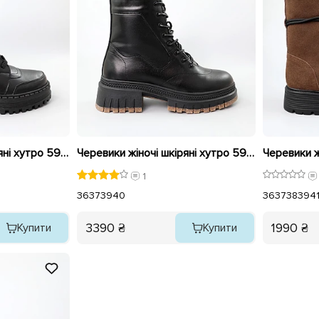
Черевики жіночі шкіряні хутро 590409 Чорні
Черевики жіночі шкіряні хутро 590785 Чорні
1
36
37
39
40
36
37
38
39
4
3390 ₴
1990 ₴
Купити
Купити