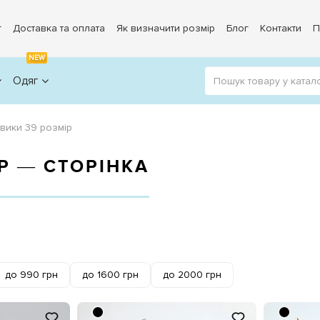
г
Доставка та оплата
Як визначити розмір
Блог
Контакти
П
NEW
Одяг
вики 39 розмір
Р ― СТОРІНКА
до 990 грн
до 1600 грн
до 2000 грн