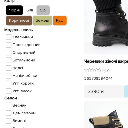
Колір
Чорні
Білі
Сірі
Коричневі
Бежеві
Руді
Модель і стиль
Класичний
Повсякденний
Спортивний
Ботильйони
Челсі
0
Напівчобітки
36
37
38
39
40
41
Уггі короткі
3390 ₴
Уггі високі
Сезон
Весняні
Демісезонні
Зимові