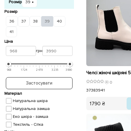
Розмір
39
Розмір
36
37
38
39
40
41
Ціна
грн
968
1 724
2 479
3 235
3 990
Челсі жіночі шкіряні
0
Застосувати
37
38
39
41
Матеріал
Натуральна шкіра
1790 ₴
Натуральна замша
Еко шкіра - замша
Текстиль - Сітка