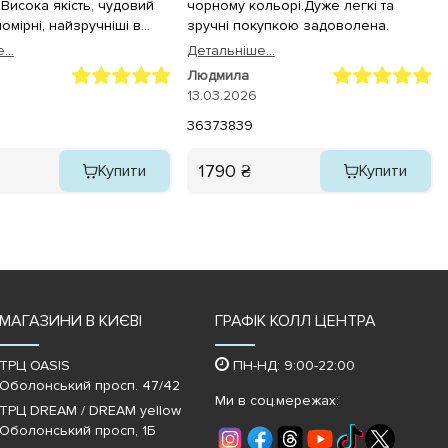
 Висока якість, чудовий
чорному кольорі.Дуже легкі та
омірні, найзручніші в
зручні покупкою задоволена.
глядають в житті навіть
...
Детальнiше...
 на фото та відео. Тому,
Людмила
 цей товар до покупки!
13.03.2026
36
37
38
39
1790 ₴
Купити
Купити
МАГАЗИНИ В КИЄВІ
ГРАФІК КОЛЛ ЦЕНТРА
ТРЦ OASIS
ПН-НД: 9:00-22:00
Оболонський просп. 47/42
Ми в соц.мережах:
ТРЦ DREAM / DREAM yellow
Оболонський просп, 1Б