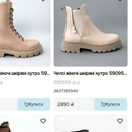
Черевики жіночі шкіряні хутро 590955 Бежеві
Челсі жіночі шкіряні хутро 590953 Бежеві
0
0
36
37
38
39
40
2890 ₴
Купити
Купити