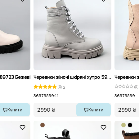
 589723 Бежеві
Черевики жіночі шкіряні хутро 591153 Сірі
2
36
37
38
39
41
36
37
38
39
2990 ₴
2990 ₴
Купити
Купити