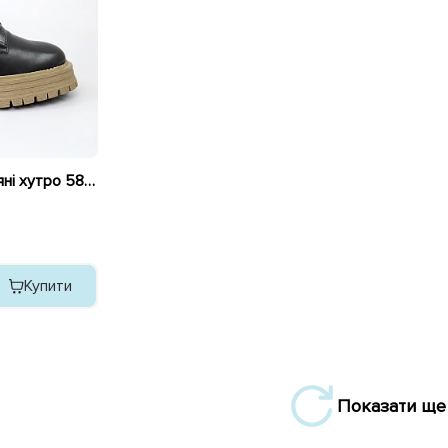
Черевики жіночі шкіряні хутро 589538 Чорні
Купити
Показати ще