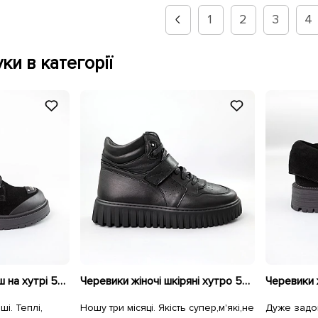
1
2
3
4
ки в категорії
Черевики жіночі замш на хутрі 592699 Чорні
Черевики жіночі шкіряні хутро 591097 Чорні
і. Теплі,
Ношу три місяці. Якість супер,м'які,не
Дуже задо