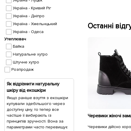
Україна - Луцьк
Україна - Кривий Ріг
Україна - Дніпро
Україна - Хмельнцький
Останні відгу
Україна - Одеса
Утеплювач
Байка
Натуральне хутро
Штучне хутро
Розпродаж
Як відрізнити натуральну
шкіру від екошкіри
Якщо раніше взуття з екошкіри
купували здебільшого через
доступну ціну, то тепер все
частіше її вибирають із
принципів зручності. Вона за
Черевики дійсно хорош
параметрами часто перевищує