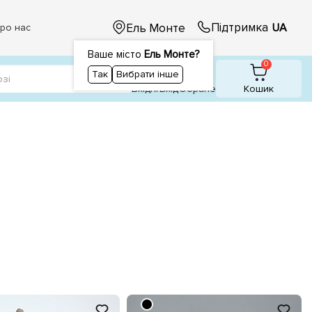
Підтримка
Ель Монте
UA
ро нас
Ваше місто
Ель Монте?
1
1
0
Так
Вибрати інше
Вхідні
Вхiд
Обране
Кошик