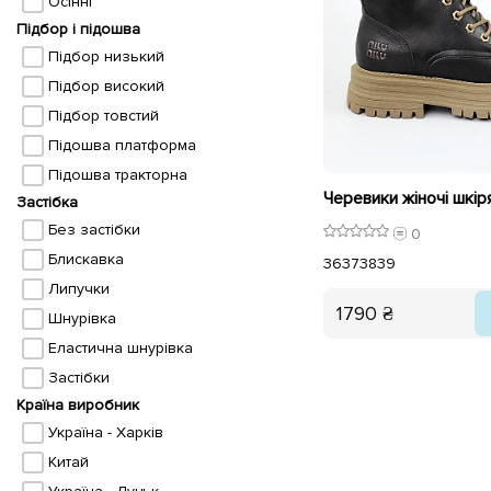
Осінні
Підбор і підошва
Підбор низький
Підбор високий
Підбор товстий
Підошва платформа
Підошва тракторна
Застібка
Без застібки
0
Блискавка
36
37
38
39
Липучки
1790 ₴
Шнурівка
Еластична шнурівка
Застібки
Країна виробник
Україна - Харків
Китай