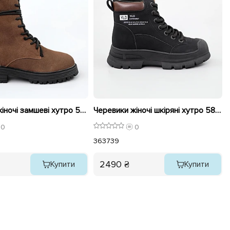
Черевики жіночі замшеві хутро 590107 Коричневі
Черевики жіночі шкіряні хутро 589542 Чорні
0
0
1
36
37
39
2490 ₴
Купити
Купити