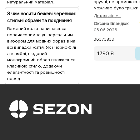
зручні, не промокают
натуральний матеріал...
можливо було трішки 
З чим носити бежеві черевики:
Детальнiше...
стильні образи та поєднання
Оксана Бландюк
Бежевий колір залишається
03.06.2026
позачасовим та універсальним
36
37
38
39
вибором для модних образів на
всі випадки життя. Як і чорно-білі
1790 ₴
ансамблі, нюдовий
монохромний образ вважається
класикою стилю, додаючи
елегантності та розкішності
поряд...