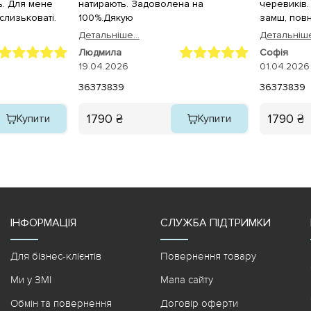
ь. Для мене
натирають. Задоволена на
черевиків.
слизьковаті.
100%.Дякую
замш, повн
носінні, ви
Детальнiше...
Детальнiше
краще, чим
Людмила
Софія
рекомендую
19.04.2026
01.04.2026
36
37
38
39
36
37
38
39
1790 ₴
1790 ₴
Купити
Купити
ІНФОРМАЦІЯ
СЛУЖБА ПІДТРИМКИ
Для бізнес-клієнтів
Повернення товару
Ми у ЗМІ
Мапа сайту
Обмін та повернення
Договір оферти