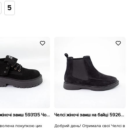
5
Черевики жіночі замш 593135 Чорні
Челсі жіночі замш на байці 592644 Чорні
волена покупкою цих
Добрий день! Отримала свої Челсі в