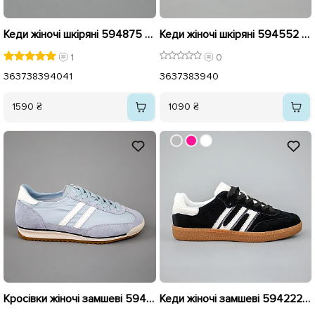
Кеди жіночі шкіряні 594875 Білі
Кеди жіночі шкіряні 594552 Чорні
1
0
36
37
38
39
40
41
36
37
38
39
40
1590 ₴
1090 ₴
Кросівки жіночі замшеві 594221 Блакитні розпродаж
Кеди жіночі замшеві 594222 Чорні