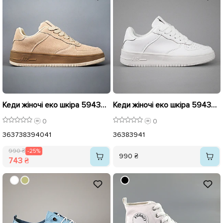
Кеди жіночі еко шкіра 594371 Темно Бежеві розпродаж
Кеди жіночі еко шкіра 594369 Білі
0
0
36
37
38
39
40
41
36
38
39
41
990 ₴
-25%
990 ₴
743 ₴