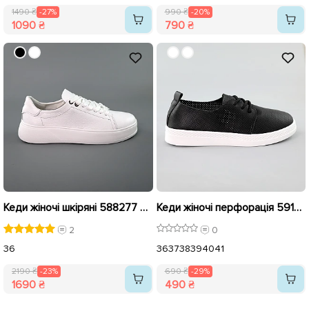
1490 ₴
-27%
990 ₴
-20%
1090 ₴
790 ₴
Кеди жіночі шкіряні 588277 Білі розпродаж
Кеди жіночі перфорація 591554 Чорні розпродаж
2
0
36
36
37
38
39
40
41
2190 ₴
-23%
690 ₴
-29%
1690 ₴
490 ₴