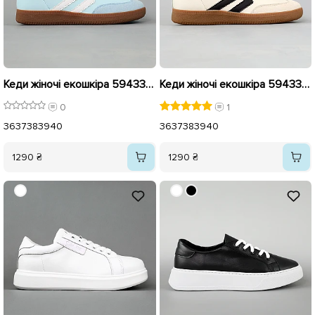
Кеди жіночі екошкіра 594333 Блакитні
Кеди жіночі екошкіра 594332 Сірі
0
1
36
37
38
39
40
36
37
38
39
40
1290 ₴
1290 ₴