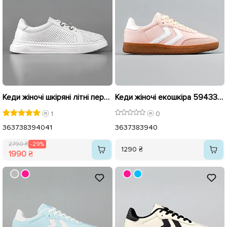
Кеди жіночі шкіряні літні перфорація 594031 Білі розпродаж
Кеди жіночі екошкіра 594331 Рожеві
1
0
36
37
38
39
40
41
36
37
38
39
40
2790 ₴
-29%
1290 ₴
1990 ₴