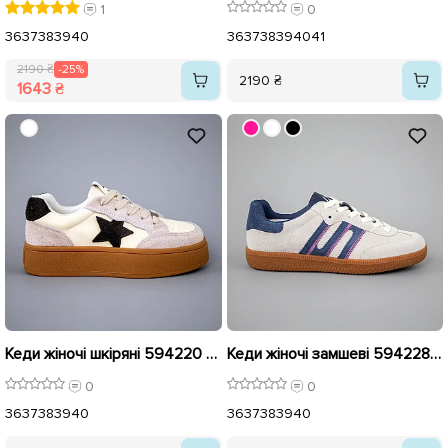
1
0
36
37
38
39
40
36
37
38
39
40
41
2190 ₴
-25%
2190 ₴
1643 ₴
Кеди жіночі шкіряні 594220 Бежеві
Кеди жіночі замшеві 594228 Сірі Сині
0
0
36
37
38
39
40
36
37
38
39
40