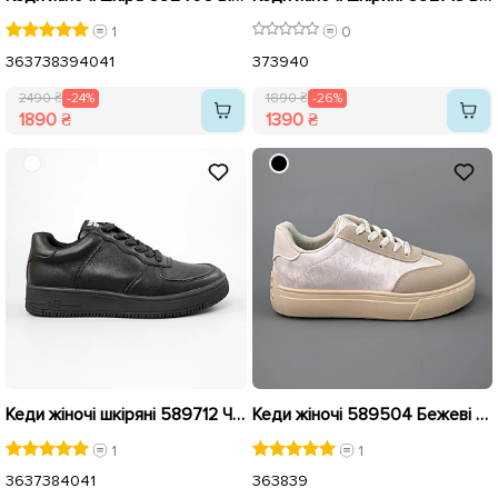
1
0
36
37
38
39
40
41
37
39
40
2490 ₴
-24%
1890 ₴
-26%
1890 ₴
1390 ₴
Кеди жіночі шкіряні 589712 Чорні розпродаж
Кеди жіночі 589504 Бежеві розпродаж
1
1
36
37
38
40
41
36
38
39