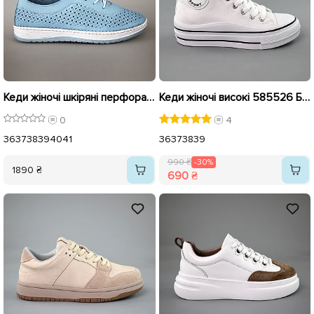
Кеди жіночі шкіряні перфорація 594311 Блакитні
Кеди жіночі високі 585526 Білі розпродаж
0
4
36
37
38
39
40
41
36
37
38
39
990 ₴
-30%
1890 ₴
690 ₴