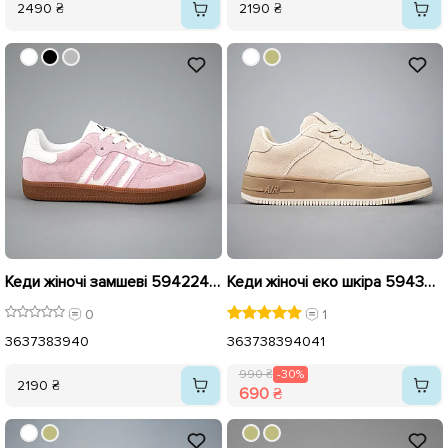
2490 ₴
2190 ₴
Кеди жіночі замшеві 594224 Рожеві
Кеди жіночі еко шкіра 594370 Бежеві розпродаж
0
1
36
37
38
39
40
36
37
38
39
40
41
990 ₴
-30%
2190 ₴
690 ₴