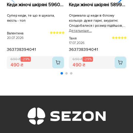
Кеди жіночі шкіряні 596010 Білі
Кеди жіночі шкіряні 589967 Білі
Супер кеди, те що я шукала,
Отримала ці кеди в білому
К
якість - топ
кольорі- дуже гарні, акуратні.
н
Сподобалися і розмір підійшов,
брала трішки більші. Дякую, як
Детальнiше...
Валентина
A
завжди за оперативну доставку!
20.07.2026
1
Таня
17.07.2026
36
37
38
39
40
41
36
37
38
39
40
41
690 ₴
-29%
690 ₴
-29%
490 ₴
490 ₴