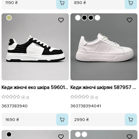
1190 ₴
890 ₴
Кеди жіночі еко шкіра 596012 Чорно-білі
Кеди жіночі шкіряні 587957 Білі
0
0
36
37
38
39
40
36
37
38
39
40
41
1690 ₴
2990 ₴