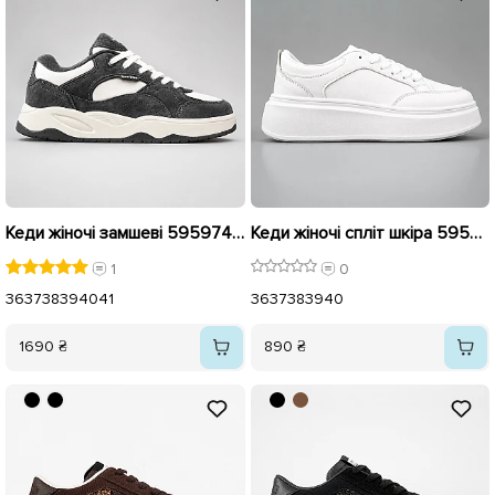
Кеди жіночі замшеві 595974 Сірі
Кеди жіночі спліт шкіра 595936 Білі
1
0
36
37
38
39
40
41
36
37
38
39
40
1690 ₴
890 ₴