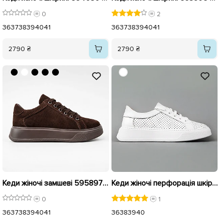
0
2
36
37
38
39
40
41
36
37
38
39
40
41
2790 ₴
2790 ₴
Кеди жіночі замшеві 595897 Коричневі
Кеди жіночі перфорація шкіра 592098 Білі
0
1
36
37
38
39
40
41
36
38
39
40