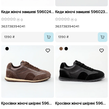
Кеди жіночі замшеві 596024 Шоколад
Кеди жіночі замшеві 596023 Чорні
0
0
36
37
38
39
40
41
36
37
38
39
40
41
1390 ₴
1390 ₴
Кросівки жіночі шкіряні 596014 Коричневі
Кросівки жіночі шкіряні 596015 Чорні