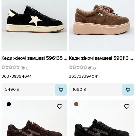
Кеди жіночі замшеві 596165 Чорні
Кеди жіночі замшеві 596116 Бежеві
0
0
36
37
38
39
40
41
36
37
38
39
40
41
2490 ₴
1690 ₴