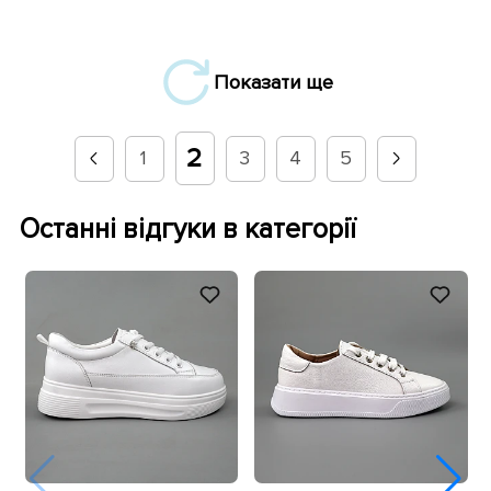
Показати ще
2
1
3
4
5
Останні відгуки в категорії