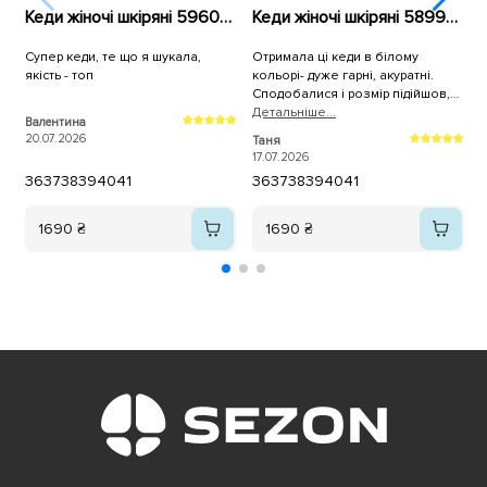
Кеди жіночі шкіряні 596010 Білі
Кеди жіночі шкіряні 589967 Білі
Супер кеди, те що я шукала,
Отримала ці кеди в білому
К
якість - топ
кольорі- дуже гарні, акуратні.
н
Сподобалися і розмір підійшов,
брала трішки більші. Дякую, як
Детальнiше...
Валентина
A
завжди за оперативну доставку!
20.07.2026
1
Таня
17.07.2026
36
37
38
39
40
41
36
37
38
39
40
41
1690 ₴
1690 ₴