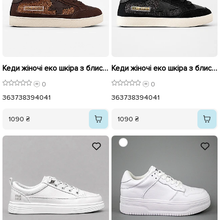
Кеди жіночі еко шкіра з блискучими вставками 595982 Коричневі
Кеди жіночі еко шкіра з блискучими вставками 595981 Чорні
0
0
36
37
38
39
40
41
36
37
38
39
40
41
1090 ₴
1090 ₴