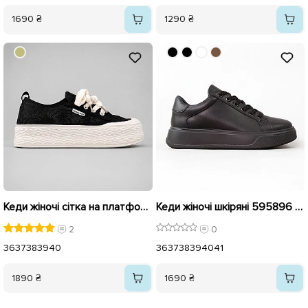
1690 ₴
1290 ₴
Кеди жіночі сітка на платформі 595414 Чорні
Кеди жіночі шкіряні 595896 Чорні
2
0
36
37
38
39
40
36
37
38
39
40
41
1890 ₴
1690 ₴