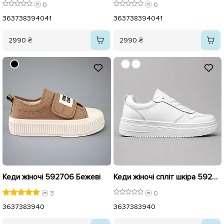
0
0
36
37
38
39
40
41
36
37
38
39
40
41
2990 ₴
2990 ₴
Кеди жіночі 592706 Бежеві
Кеди жіночі спліт шкіра 592757 Білі
3
0
36
37
38
39
40
36
37
38
39
40