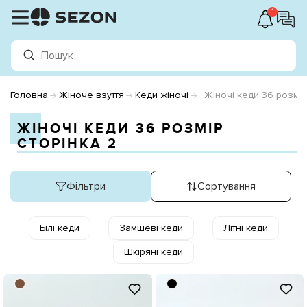
1
Головна
Жіноче взуття
Кеди жіночі
Жіночі кеди 36 розмір
ЖІНОЧІ КЕДИ 36 РОЗМІР ―
СТОРІНКА 2
Фільтри
Сортування
Білі кеди
Замшеві кеди
Літні кеди
Шкіряні кеди