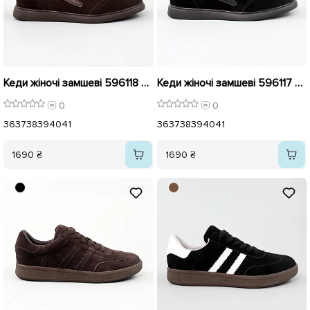
Кеди жіночі замшеві 596118 Коричневі
Кеди жіночі замшеві 596117 Чорні
0
0
36
37
38
39
40
41
36
37
38
39
40
41
1690 ₴
1690 ₴