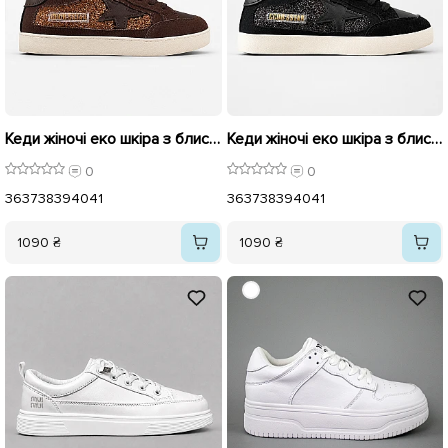
Кеди жіночі еко шкіра з блискучими вставками 595982 Коричневі
Кеди жіночі еко шкіра з блискучими вставками 595981 Чорні
0
0
36
37
38
39
40
41
36
37
38
39
40
41
1090 ₴
1090 ₴