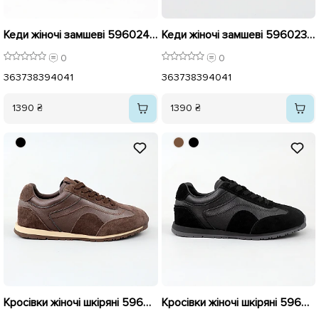
Кеди жіночі замшеві 596024 Шоколад
Кеди жіночі замшеві 596023 Чорні
0
0
36
37
38
39
40
41
36
37
38
39
40
41
1390 ₴
1390 ₴
Кросівки жіночі шкіряні 596014 Коричневі
Кросівки жіночі шкіряні 596015 Чорні