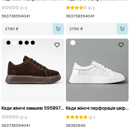
0
2
36
37
38
39
40
41
36
37
38
39
40
41
2790 ₴
2790 ₴
Кеди жіночі замшеві 595897 Коричневі
Кеди жіночі перфорація шкіра 592098 Білі
0
1
36
37
38
39
40
41
36
38
39
40