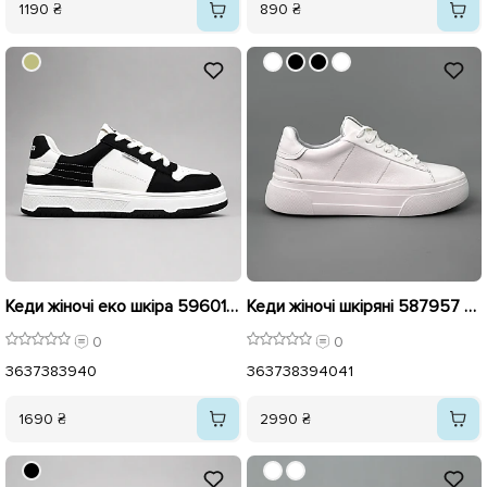
1190 ₴
890 ₴
Кеди жіночі еко шкіра 596012 Чорно-білі
Кеди жіночі шкіряні 587957 Білі
0
0
36
37
38
39
40
36
37
38
39
40
41
1690 ₴
2990 ₴