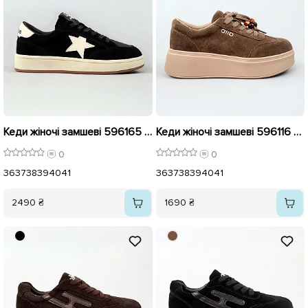
Кеди жіночі замшеві 596165 Чорні
Кеди жіночі замшеві 596116 Бежеві
0
0
36
37
38
39
40
41
36
37
38
39
40
41
2490 ₴
1690 ₴