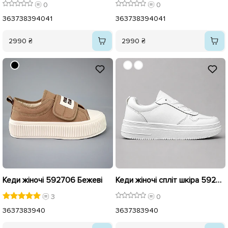
0
0
36
37
38
39
40
41
36
37
38
39
40
41
2990 ₴
2990 ₴
Кеди жіночі 592706 Бежеві
Кеди жіночі спліт шкіра 592757 Білі
3
0
36
37
38
39
40
36
37
38
39
40