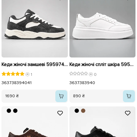
Кеди жіночі замшеві 595974 Сірі
Кеди жіночі спліт шкіра 595936 Білі
1
0
36
37
38
39
40
41
36
37
38
39
40
1690 ₴
890 ₴