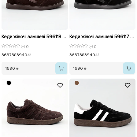
Кеди жіночі замшеві 596118 Коричневі
Кеди жіночі замшеві 596117 Чорні
0
0
36
37
38
39
40
41
36
37
38
39
40
41
1690 ₴
1690 ₴