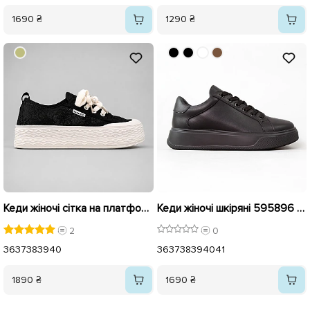
1690 ₴
1290 ₴
Кеди жіночі сітка на платформі 595414 Чорні
Кеди жіночі шкіряні 595896 Чорні
2
0
36
37
38
39
40
36
37
38
39
40
41
1890 ₴
1690 ₴