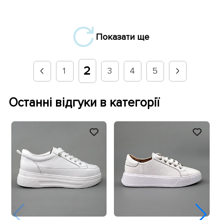
Показати ще
2
1
3
4
5
Останні відгуки в категорії