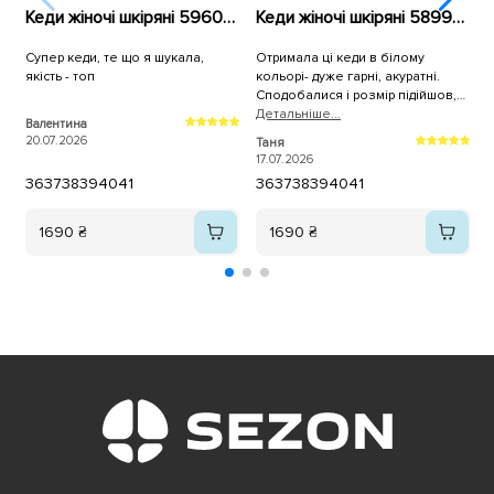
Кеди жіночі шкіряні 596010 Білі
Кеди жіночі шкіряні 589967 Білі
Супер кеди, те що я шукала,
Отримала ці кеди в білому
К
якість - топ
кольорі- дуже гарні, акуратні.
н
Сподобалися і розмір підійшов,
брала трішки більші. Дякую, як
Детальнiше...
Валентина
A
завжди за оперативну доставку!
20.07.2026
1
Таня
17.07.2026
36
37
38
39
40
41
36
37
38
39
40
41
1690 ₴
1690 ₴