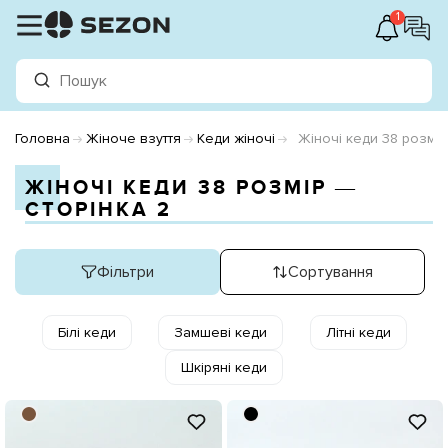
1
Головна
Жіноче взуття
Кеди жіночі
Жіночі кеди 38 розмір
ЖІНОЧІ КЕДИ 38 РОЗМІР ―
СТОРІНКА 2
Фільтри
Сортування
Білі кеди
Замшеві кеди
Літні кеди
Шкіряні кеди