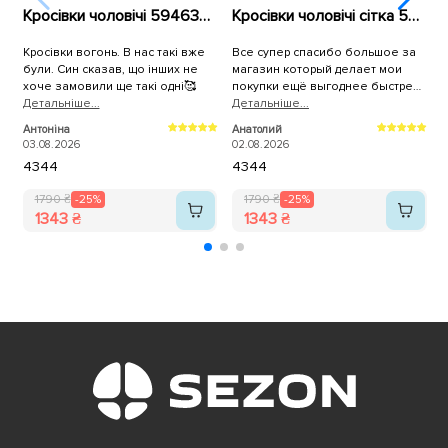
Кросівки чоловічі 594637 Сині
Кросівки чоловічі сітка 594396 Білі
Кросівки вогонь. В нас такі вже
Все супер спасибо большое за
К
були. Син сказав, що інших не
магазин который делает мои
р
хоче замовили ще такі одні🥰
покупки ещё выгоднее быстрее
Детальнiше...
и качественнее,спасибо
Детальнiше...
П
большое всему коллективу
2
Антоніна
Анатолий
магазина Sezon.ua за самоё
03.08.2026
02.08.2026
лучшее обслуживание качество
43
44
43
44
продукции и быструю доставку на
адрес.
1790 ₴
-25%
1790 ₴
-25%
1343 ₴
1343 ₴