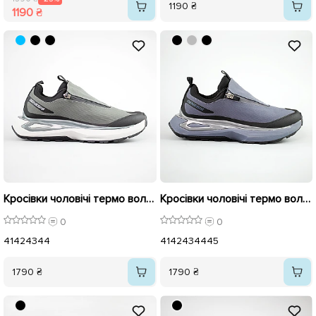
1190 ₴
1190 ₴
Кросівки чоловічі термо вологостійкі 593244 Сірий
Кросівки чоловічі термо вологостійкі 593243 Графіт
0
0
41
42
43
44
41
42
43
44
45
1790 ₴
1790 ₴