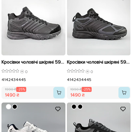
Кросівки чоловічі шкіряні 593223 Чорні розпродаж
Кросівки чоловічі шкіряні 593222 Чорні розпродаж
0
0
41
42
43
44
45
41
42
43
44
45
1990 ₴
-25%
1990 ₴
-25%
1490 ₴
1490 ₴