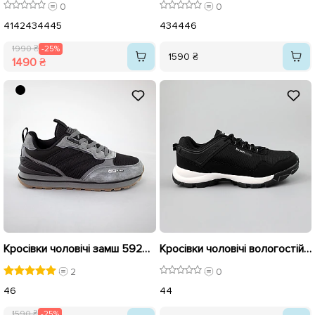
0
0
41
42
43
44
45
43
44
46
1990 ₴
-25%
1590 ₴
1490 ₴
Кросівки чоловічі замш 592614 Сірі розпродаж
Кросівки чоловічі вологостійкі 589995 Чорні
2
0
46
44
1590 ₴
-25%