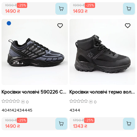
1990 ₴
-25%
1990 ₴
-25%
1490 ₴
1493 ₴
Кросівки чоловічі 590226 Сині розпродаж
Кросівки чоловічі термо вологостійкі 590210 Чорні розпродаж
0
0
40
41
42
43
44
45
43
44
1990 ₴
-25%
1790 ₴
-25%
1490 ₴
1343 ₴