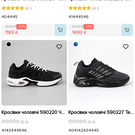
1
1
40
44
45
41
44
45
46
1590 ₴
-25%
1990 ₴
-25%
1193 ₴
1493 ₴
Кросівки чоловічі 590220 Чорно-білі розпродаж
Кросівки чоловічі 590227 Темно-сині розпродаж
0
0
41
43
44
45
46
40
41
42
43
44
45