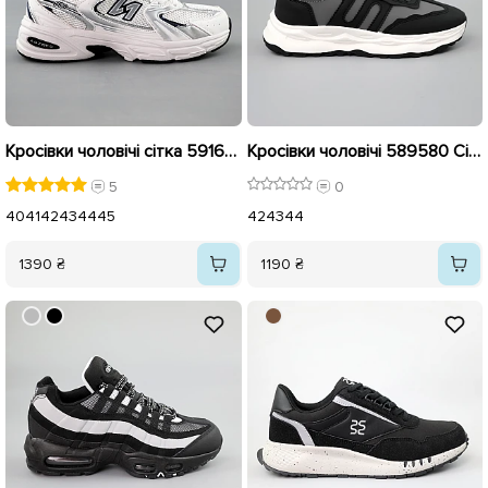
Кросівки чоловічі сітка 591602 Білі сині
Кросівки чоловічі 589580 Сірі чорні
5
0
40
41
42
43
44
45
42
43
44
1390 ₴
1190 ₴