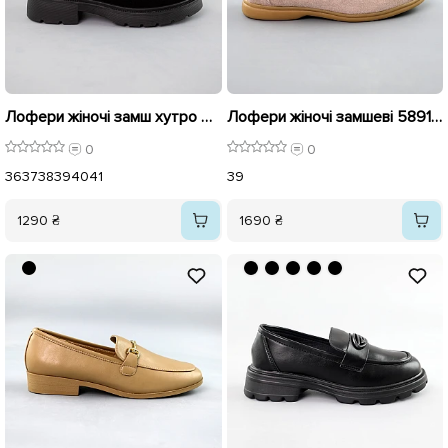
Лофери жіночі замш хутро 593037 Чорні
Лофери жіночі замшеві 589147 Бежеві
0
0
36
37
38
39
40
41
39
1290 ₴
1690 ₴