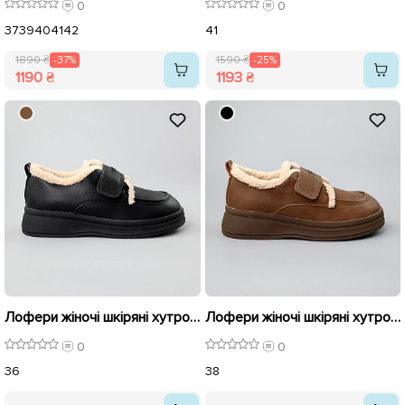
0
0
37
39
40
41
42
41
1890 ₴
-37%
1590 ₴
-25%
1190 ₴
1193 ₴
Лофери жіночі шкіряні хутро 589625 Чорні
Лофери жіночі шкіряні хутро 589624 Коричневі
0
0
36
38