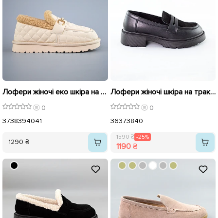
Лофери жіночі еко шкіра на хутрі 593361 Білі
Лофери жіночі шкіра на тракторній підошві 592378 Чорні розпродаж
0
0
37
38
39
40
41
36
37
38
40
1590 ₴
-25%
1290 ₴
1190 ₴