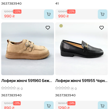
36
37
38
39
40
41
1290 ₴
-23%
1290 ₴
-23%
990 ₴
990 ₴
Лофери жіночі 591960 Бежеві розпродаж
Лофери жіночі 591955 Чорні розпродаж
0
0
36
37
38
39
40
36
37
38
39
40
1290 ₴
-31%
1690 ₴
-24%
890 ₴
1290 ₴