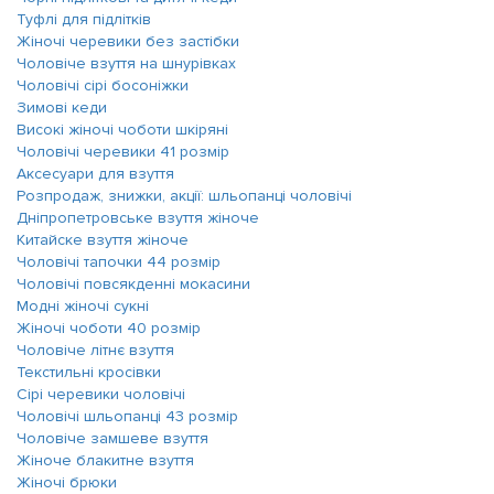
Туфлі для підлітків
Жіночі черевики без застібки
Чоловіче взуття на шнурівках
Чоловічі сірі босоніжки
Зимові кеди
Високі жіночі чоботи шкіряні
Чоловічі черевики 41 розмір
Аксесуари для взуття
Розпродаж, знижки, акції: шльопанці чоловічі
Дніпропетровське взуття жіноче
Китайске взуття жіноче
Чоловічі тапочки 44 розмір
Чоловічі повсякденні мокасини
Модні жіночі сукні
Жіночі чоботи 40 розмір
Чоловіче літнє взуття
Текстильні кросівки
Сірі черевики чоловічі
Чоловічі шльопанці 43 розмір
Чоловіче замшеве взуття
Жіноче блакитне взуття
Жіночі брюки