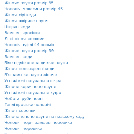
Жіноче взуття розмір 35
Чоловічі мокасини розмір 45
Жіночі сірі кеди
Жіночі шкіряне взуття
Шкіряні кеди
Замшеві кросівки
Літні жіночі костюми
Чоловічі туфлі 44 розмір
Жіноче взуття розмір 39
Замшеві кеди
Біле підліткове та дитяче взуття
Жіночі повсякденні кеди
В'єтнамське взуття жіноче
Уггі жіночі натуральна шкіра
Жіноче коричневе взуття
Уггі жіночі натуральне хутро
Чоботи труби чорні
Теплі кросівки чоловічі
Жіночі сорочки
Жіноче жіноче взуття на низькому ходу
Чоловічі чорні замшеві черевики
Чоловічі черевики