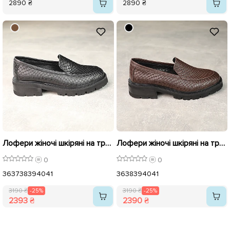
2890 ₴
2890 ₴
Лофери жіночі шкіряні на тракторній підошві 588273 Чорні розпродаж
Лофери жіночі шкіряні на тракторній підошві 588274 Коричневі розпродаж
0
0
36
37
38
39
40
41
36
38
39
40
41
3190 ₴
-25%
3190 ₴
-25%
2393 ₴
2390 ₴