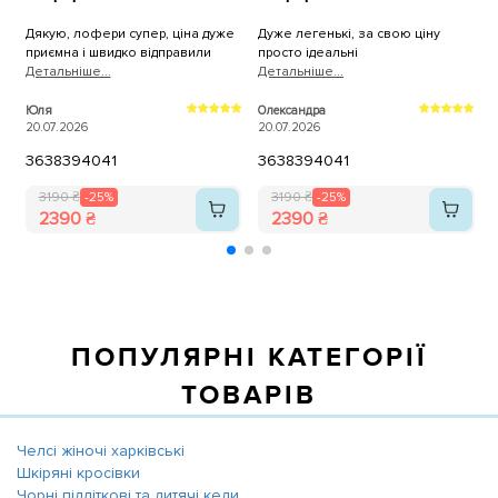
Дякую, лофери супер, ціна дуже
Дуже легенькі, за свою ціну
Л
приємна і швидко відправили
просто ідеальні
в
Детальнiше...
Детальнiше...
ф
с
Д
к
Юля
Олександра
А
20.07.2026
20.07.2026
р
0
з
36
38
39
40
41
36
38
39
40
41
м
3190 ₴
-25%
3190 ₴
-25%
2390 ₴
2390 ₴
ПОПУЛЯРНІ КАТЕГОРІЇ
ТОВАРІВ
Челсі жіночі харківські
Шкіряні кросівки
Чорні підліткові та дитячі кеди