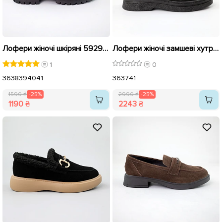
Лофери жіночі шкіряні 592960 Коричневі розпродаж
Лофери жіночі замшеві хутро 590976 Чорні розпродаж
1
0
36
38
39
40
41
36
37
41
1590 ₴
-25%
2990 ₴
-25%
1190 ₴
2243 ₴