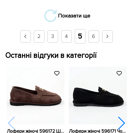
Показати ще
5
2
3
4
6
Останні відгуки в категорії
Лофери жіночі 596172 Шоколад
Лофери жіночі 596171 Чорні