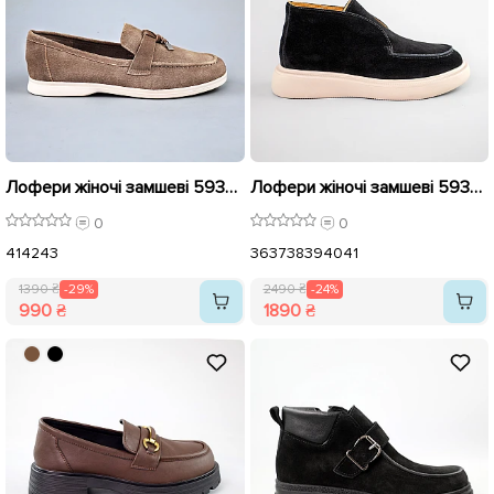
Лофери жіночі замшеві 593919 Коричневі розпродаж
Лофери жіночі замшеві 593330 Чорні розпродаж
0
0
41
42
43
36
37
38
39
40
41
1390 ₴
-29%
2490 ₴
-24%
990 ₴
1890 ₴