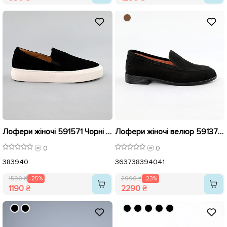
Лофери жіночі 591571 Чорні розпродаж
Лофери жіночі велюр 591370 Чорні розпродаж
0
0
38
39
40
36
37
38
39
40
41
1590 ₴
-25%
2990 ₴
-23%
1190 ₴
2290 ₴