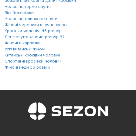
Бежеві підліткові та дитячі кросівки
Чоловіче термо взуття
Білі босоніжки
Чоловіче оливкове взуття
Жіночі черевики штучне хутро
Кросівки чоловічі 45 розмір
Літнє взуття жіноче розмір 37
Жіночі шкарпетки
Уггі китайські жіночі
Китайські кросівки чоловічі
Спортивні кросівки чоловічі
Жіночі кеди 36 розмір