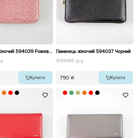
Гаманець жіночий 594039 Рожевий
Гаманець жіночий 594037 Чорний
0
0
790 ₴
Купити
Купити