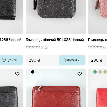
94286 Чорний
Гаманець жіночий 594038 Чорний
0
290 ₴
290 ₴
Купити
Купити