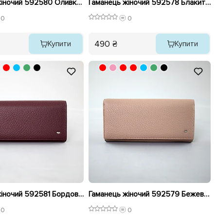
Гаманець жіночий 592580 Оливковий
Гаманець жіночий 592578 Блакитний
0
0
490 ₴
Купити
Купити
Гаманець жіночий 592581 Бордовий
Гаманець жіночий 592579 Бежевий
0
0