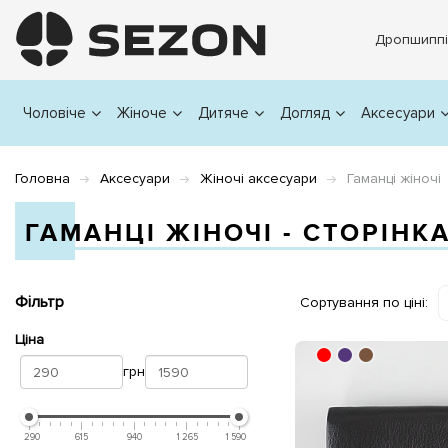
Дропшиппі
Чоловіче
Жіноче
Дитяче
Догляд
Аксесуари
Головна
Аксесуари
Жіночі аксесуари
Гаманці жіночі
ГАМАНЦІ ЖІНОЧІ - СТОРІНКА
Фільтр
Сортування по ціні:
Ціна
грн
290
615
940
1 265
1 590