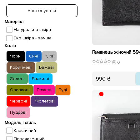
Застосувати
Матеріал
Натуральна шкіра
Еко шкіра - замша
Колір
Гаманець жіночий 5
Чорні
Сині
Сірі
0
Коричневі
Бежеві
990 ₴
Зелені
Блакитні
Оливкові
Рожеві
Руді
Червоні
Фіолетові
Пудрові
Модель і стиль
Класичний
Повсякденний