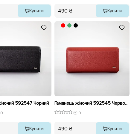
490 ₴
Купити
Купити
жіночий 592547 Чорний
Гаманець жіночий 592545 Червоний
0
0
490 ₴
Купити
Купити