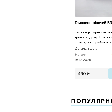
Гаманець жіночий 5
Гаманець гарної якост
тримати у руці. Все як
співпадає. Прийшов у
Дуже швидка відправк
Детальнiше...
Наталія
16.12.2025
490 ₴
ПОПУЛЯРНІ