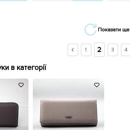
Показати ще
2
1
3
4
ки в категорії