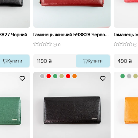
3827 Чорний
Гаманець жіночий 593828 Червоний
0
1190 ₴
490 ₴
Купити
Купити