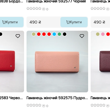
Гаманець жіночий 593838 Бордовий
Гаманець жіночий 592577 Чорний
0
490 ₴
490 ₴
Купити
Купити
Гаманець жіночий 592583 Червоний
Гаманець жіночий 592575 Пудровий
0