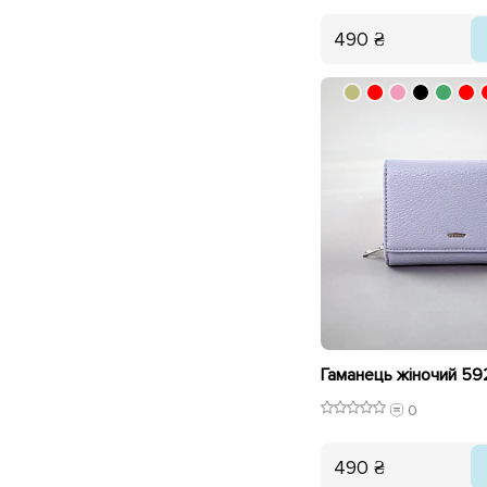
490 ₴
0
490 ₴