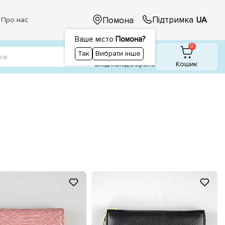
Підтримка
Помона
UA
Про нас
Ваше місто
Помона?
1
1
0
Так
Вибрати інше
Вхідні
Вхiд
Обране
Кошик