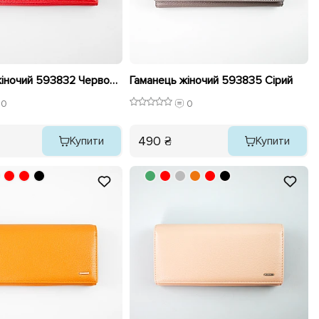
Гаманець жіночий 593832 Червоний
Гаманець жіночий 593835 Сірий
0
0
490 ₴
Купити
Купити