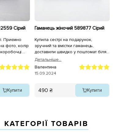
92559 Сірий
Гаманець жіночий 589877 Сірий
і. Приємно
Купила сестрі на подарунок,
 на фото, колір
зручний та вмістки гаманець,
 коробочці.
доставили швидко у поштомат біля
а.
будинку.
Детальнiше...
Валентина
15.09.2024
490 ₴
Купити
Купити
 КАТЕГОРІЇ ТОВАРІВ