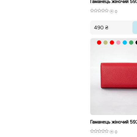
0
490 ₴
0